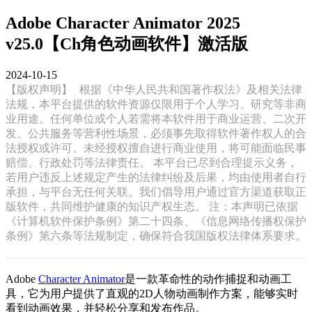
Adobe Character Animator 2025
v25.0【Ch角色动画软件】激活版
2024-10-15
【版权声明】
根据《中华人民共和国著作权法》及相关法律
法规，本平台提供的软件资源仅限用于个人学习、研究等非商
业用途。任何单位或个人若需将本软件用于商业运营、二次开
发、公共服务等营利性场景，必须事先取得软件著作权人的合
法授权或许可。未经授权擅自进行商业使用，将可能面临民事
赔偿、行政处罚等法律责任。 本平台已尽到合理提示义务，
若用户违反上述规定产生的法律纠纷及后果，均由使用者自行
承担，与平台无任何关联。我们倡导用户通过官方渠道获取正
版软件，共同维护健康的知识产权生态。 注：本声明已依据
《计算机软件保护条例》第二十四条、《信息网络传播权保护
条例》第六条等法规制定，确保符合我国版权法律体系要求。
Adobe
Character Animator
是一款革命性的动作捕捉和动画工
具，它为用户提供了直观的2D人物动画制作方案，能够实时
看到动画效果，并轻松分享和发布作品。