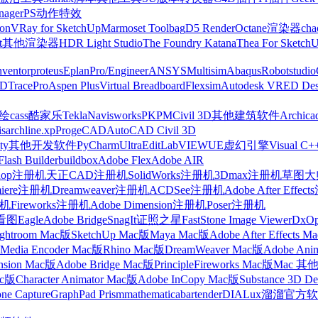
nager
PS动作特效
on
VRay for SketchUp
Marmoset Toolbag
D5 Render
Octane渲染器
cha
t
其他渲染器
HDR Light Studio
The Foundry Katana
Thea For Sketch
nventor
proteus
Eplan
Pro/Engineer
ANSYS
Multisim
Abaqus
Robotstudio
FD
TracePro
Aspen Plus
Virtual Breadboard
Flexsim
Autodesk VRED Des
cass
酷家乐
Tekla
Navisworks
PKPM
Civil 3D
其他建筑软件
Archica
is
archline.xp
ProgeCAD
AutoCAD Civil 3D
ty
其他开发软件
PyCharm
UltraEdit
LabVIEW
UE虚幻引擎
Visual C+
Flash Builder
buildbox
Adobe Flex
Adobe AIR
shop注册机
天正CAD注册机
SolidWorks注册机
3Dmax注册机
草图大师
miere注册机
Dreamweaver注册机
ACDSee注册机
Adobe After Effe
册机
Fireworks注册机
Adobe Dimension注册机
Poser注册机
看图
Eagle
Adobe Bridge
SnagIt
证照之星
FastStone Image Viewer
DxO
ightroom Mac版
SketchUp Mac版
Maya Mac版
Adobe After Effects 
Media Encoder Mac版
Rhino Mac版
DreamWeaver Mac版
Adobe Ani
nsion Mac版
Adobe Bridge Mac版
Principle
Fireworks Mac版
Mac 其
ac版
Character Animator Mac版
Adobe InCopy Mac版
Substance 3D D
one Capture
GraphPad Prism
mathematica
bartender
DIALux
溜溜官方软