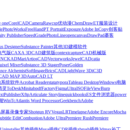
e one
CorelCAD
CameraRaw
csp优动漫
ChemDraw
ET服装设计
le
PhotoWorks
FreeHand
PT Portrait
Exposure
Adobe InCopy
创客贴
nity Publisher
SpeedGrade
PhotoLine
opencanvas
DrawPad
摹客
us Designer
Substance Painter
其他3D建模软件
电气版
CAXA 3D
CAD建筑版
contextcapture
CAD机械版
CNCKAD
Mari
ArtiosCAD
Vectorworks
JewelCAD
catia
uixel Mixer
Substance 3D Stager
Poser
Golden
ance Alchemist
SoftImage
BricsCAD
LightWave 3D
iC3D
CAD MAP 3D
AutoCAD LT
他系统软件
Acrobat Reader
stata
typora
Tableau Desktop
Windows电脑
精灵
ToDesk
Minitab
pdfFactory
Figma
UltraISO
FileView
Burp
xt
Publisher
Xftp
Articulate Storyline
quickbooks
ES文件浏览器
power
湖
WinTc
Atlantis Word Processor
Geekbench
Adobe
s
屏幕录像专家
Shotgun RV
Vegas
LRTimelapse
Adobe Encore
Mocha
ubtitle Edit
Combustion
Adobe Ultra
Premiere Rush
Premiere
Uninstaller
其他插件
Maya插件
CDR插件
zbrush插件
3dmax补丁