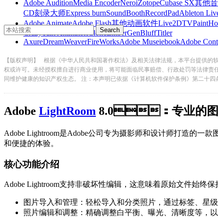
Adobe Audition
Media Encoder
Nero
iZotope
Cubase SX
其他音
CD刻录大师
Express burn
SoundBooth
RecordPad
Ableton Liv
Adobe Animate
Adobe Flash
其他动画软件
Live2D
TVPaint
Ho
CrazyTalk Animator
iClone
EmberGen
BluffTitler
Axure
DreamWeaver
FireWorks
Adobe Muse
iebook
Adobe Cont
【版权声明】
根据《中华人民共和国著作权法》及相关法律法规，本平台提供的
权或许可。未经授权擅自进行商业使用，将可能面临民事赔偿、行政处罚等法律责
同维护健康的知识产权生态。 注：本声明已依据《计算机软件保护条例》第二十四
Adobe
LightRoom
8.0：专业的
Adobe Lightroom是Adobe公司专为摄影师和设计师打造的一款
和便捷的体验。
核心功能介绍
Adobe Lightroom支持非破坏性编辑，这意味着原始文件始终保持
图片导入和管理：轻松导入和分类照片，通过标签、星
照片编辑和调整：精确调整白平衡、曝光、清晰度等