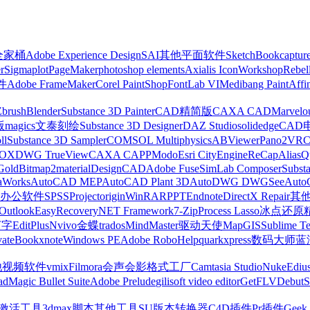
z全家桶
Adobe Experience Design
SAI
其他平面软件
SketchBook
captur
r
Sigmaplot
PageMaker
photoshop elements
Axialis IconWorkshop
Rebel
件
Adobe FrameMaker
Corel PaintShop
FontLab VI
Medibang Paint
Affi
Zbrush
Blender
Substance 3D Painter
CAD精简版
CAXA CAD
Marvelo
版
magics
文泰刻绘
Substance 3D Designer
DAZ Studio
solidedge
CAD
ll
Substance 3D Sampler
COMSOL Multiphysics
ABViewer
Pano2VR
OX
DWG TrueView
CAXA CAPP
Modo
Esri CityEngine
ReCap
Alias
Q
Gold
Bitmap2material
DesignCAD
Adobe Fuse
SimLab Composer
Subst
raWorks
AutoCAD MEP
AutoCAD Plant 3D
AutoDWG DWGSee
Auto
办公软件
SPSS
Project
origin
WinRAR
PPT
Endnote
DirectX Repair
其
Outlook
EasyRecovery
NET Framework
7-Zip
Process Lasso
冰点还原
打字
EditPlus
Nvivo
金蝶
trados
MindMaster
驱动天使
MapGIS
Sublime Te
ate
Bookxnote
Windows PE
Adobe RoboHelp
quarkxpress
数码大师
蓝
他视频软件
vmix
Filmora
会声会影
格式工厂
Camtasia Studio
Nuke
Ediu
ad
Magic Bullet Suite
Adobe Prelude
gilisoft video editor
GetFLV
Debut
S
ws激活工具
3dmax脚本
其他工具
SU版本转换器
C4D插件
Pr插件
Geek 