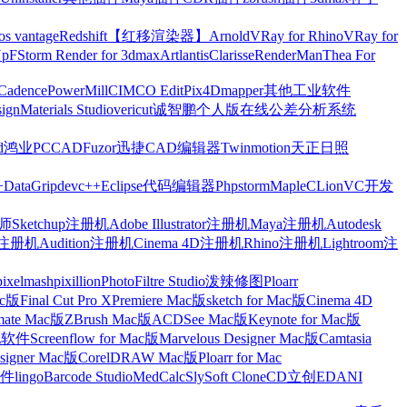
os vantage
Redshift【红移渲染器】
Arnold
VRay for Rhino
VRay for
Up
FStorm Render for 3dmax
Artlantis
Clarisse
RenderMan
Thea For
Cadence
PowerMill
CIMCO Edit
Pix4Dmapper
其他工业软件
ign
Materials Studio
vericut
诚智鹏个人版在线公差分析系统
d
鸿业
PCCAD
Fuzor
迅捷CAD编辑器
Twinmotion
天正日照
+
DataGrip
devc++
Eclipse
代码编辑器
Phpstorm
Maple
CLion
VC开发
Sketchup注册机
Adobe Illustrator注册机
Maya注册机
Autodesk
cts注册机
Audition注册机
Cinema 4D注册机
Rhino注册机
Lightroom注
pixelmash
pixillion
PhotoFiltre Studio
泼辣修图Ploarr
Mac版
Final Cut Pro X
Premiere Mac版
sketch for Mac版
Cinema 4D
mate Mac版
ZBrush Mac版
ACDSee Mac版
Keynote for Mac版
他软件
Screenflow for Mac版
Marvelous Designer Mac版
Camtasia
esigner Mac版
CorelDRAW Mac版
Ploarr for Mac
件
lingo
Barcode Studio
MedCalc
SlySoft CloneCD
立创EDA
NI