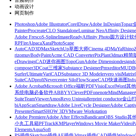
音频制作
动画设计
网页制作
Photoshop
Adobe Illustrator
CorelDraw
Adobe InDesign
Topa
Painter
Procreate
CLO Standalone
Luminar Neo
Affinity Designe
Adobe Fresco
S-Spline
ImageReady
Affinity Photo
圆方设计软
RP
FireAlpaca
Xara
PhotoScape
AutoCAD
3DMax
SketchUp草图大师
Cinema 4D
MaYa
Rhino
rizomuv
BodyPaint
Acme CAD Converter
PixPlant
3dmax精简
eDrawings
CAD迷你画图
TopoGun
Adobe Dimension
designdo
composer
3DCoat
三维家
Substance Designer
Pmxeditor
MUDB
Surfer
Ultimate
VariCAD
Substance 3D Modeler
vero visi
Matrix
Suite
CADprofi
Nevercenter Silo
FlowScape
CAD快速画图
Inf
Adobe Acrobat
Microsoft Office
福昕PDF
Visio
Excel
Word
其他
系统
电脑必备软件
ABBYY
CleverPDF
onenote
MindManager
Suite
TeamViewer
Amos
Revo Uninstaller
print conductor
金山
bi
AppScan
Smartdraw
Adobe LiveCycle Designer
Adobe Captiv
Presenter
SmartSHOW 3D
VMware Workstation
Adobe Premiere
Adobe After Effects
Bandicam
OBS Studio
其
小丸工具箱
PFTrack
KMPlayer
Windows Movie Maker
VideoP
Elements
AquaSoft
PS插件
Sketchup插件
AE插件
3dmax插件
CAD插件
Windo