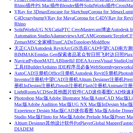
Rhino插件
PS Mac插件
Blender插件
SolidWorks插件
CrossMa
VRay for 3Dmax
Enscape for Sketchup
Corona for 3dmax
Lumi
C4D
crazybump
VRay for Maya
Corona for C4D
VRay for Revi
Rhino
SolidWorks
UG NX
Catia
PTC Creo
Mastercam
博途
Autodesk I
Automation Studio
Adams
eviews
ArtCAM
Geomagic
Tecplot
C
Zemax
MSC全家桶
TrunCAD
nTopology
Moldflow
天正CAD
Autodesk Revit
ArcGIS
浩辰CAD
中望CAD
南方测绘
BIMMAKE
midas Gen
探索者
品茗
众智日照
飞时达日照
Plax
Navicat
Python
MATLAB
IntelliJ IDEA
Access
Visual Studio
Uni
工具
HBuilder
Arduino IDE
程序员必备
WebStorm
hyperworks
AutoCAD注册机
Office注册机
Autodesk Revit注册机
Photo
Inventor注册机
中望CAD注册机
Altium Designer注册机
Pre
册机
InDesign注册机
Zbrush注册机
Flash注册机
Animate注
LightRoom
ACDSee
其他图片软件
CAD迷你看图
CAD快速
Photoshop Mac版
Adobe Illustrator Mac版
AutoCAD Mac版
L
Mac版
Adobe Audition Mac版
UG NX Mac版
InDesign Mac版
Experience Design Mac版
CAD迷你看图 Mac版
Adobe Dime
Studio Mac版
Flinto for Mac版
Adobe Prelude Mac版
Poser M
Altium Designer
其他设计软件
PotPlayer
Global Mapper
Fastst
DIADEM