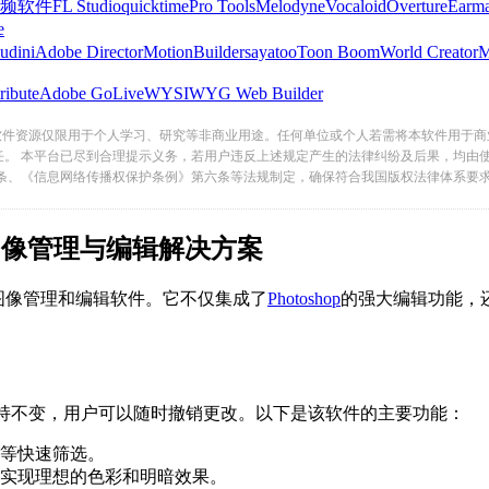
频软件
FL Studio
quicktime
Pro Tools
Melodyne
Vocaloid
Overture
Earma
e
udini
Adobe Director
MotionBuilder
sayatoo
Toon Boom
World Creator
ribute
Adobe GoLive
WYSIWYG Web Builder
软件资源仅限用于个人学习、研究等非商业用途。任何单位或个人若需将本软件用于商
任。 本平台已尽到合理提示义务，若用户违反上述规定产生的法律纠纷及后果，均由
条、《信息网络传播权保护条例》第六条等法规制定，确保符合我国版权法律体系要
图像管理与编辑解决方案
图像管理和编辑软件。它不仅集成了
Photoshop
的强大编辑功能
不变，用户可以随时撤销更改。以下是该软件的主要功能：
级等快速筛选。
，以实现理想的色彩和明暗效果。