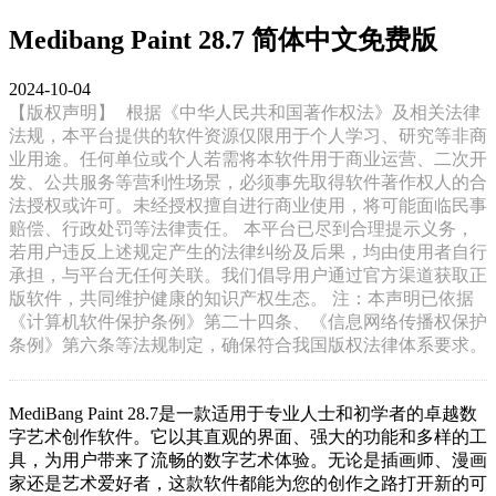
Medibang Paint 28.7 简体中文免费版
2024-10-04
【版权声明】
根据《中华人民共和国著作权法》及相关法律
法规，本平台提供的软件资源仅限用于个人学习、研究等非商
业用途。任何单位或个人若需将本软件用于商业运营、二次开
发、公共服务等营利性场景，必须事先取得软件著作权人的合
法授权或许可。未经授权擅自进行商业使用，将可能面临民事
赔偿、行政处罚等法律责任。 本平台已尽到合理提示义务，
若用户违反上述规定产生的法律纠纷及后果，均由使用者自行
承担，与平台无任何关联。我们倡导用户通过官方渠道获取正
版软件，共同维护健康的知识产权生态。 注：本声明已依据
《计算机软件保护条例》第二十四条、《信息网络传播权保护
条例》第六条等法规制定，确保符合我国版权法律体系要求。
MediBang Paint 28.7是一款适用于专业人士和初学者的卓越数
字艺术创作软件。它以其直观的界面、强大的功能和多样的工
具，为用户带来了流畅的数字艺术体验。无论是插画师、漫画
家还是艺术爱好者，这款软件都能为您的创作之路打开新的可