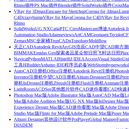
Rhino插件
PS Mac插件
Blender插件
SolidWorks插件
CrossMa
VRay for 3Dmax
Enscape for Sketchup
Corona for 3dmax
Lumi
C4D
crazybump
VRay for Maya
Corona for C4D
VRay for Revi
Rhino
SolidWorks
UG NX
Catia
PTC Creo
Mastercam
博途
Autodesk I
Automation Studio
Adams
eviews
ArtCAM
Geomagic
Tecplot
C
Zemax
MSC全家桶
TrunCAD
nTopology
Moldflow
天正CAD
Autodesk Revit
ArcGIS
浩辰CAD
中望CAD
南方测绘
BIMMAKE
midas Gen
探索者
品茗
众智日照
飞时达日照
Plax
Navicat
Python
MATLAB
IntelliJ IDEA
Access
Visual Studio
Uni
工具
HBuilder
Arduino IDE
程序员必备
WebStorm
hyperworks
AutoCAD注册机
Office注册机
Autodesk Revit注册机
Photo
Inventor注册机
中望CAD注册机
Altium Designer注册机
Pre
册机
InDesign注册机
Zbrush注册机
Flash注册机
Animate注
LightRoom
ACDSee
其他图片软件
CAD迷你看图
CAD快速
Photoshop Mac版
Adobe Illustrator Mac版
AutoCAD Mac版
L
Mac版
Adobe Audition Mac版
UG NX Mac版
InDesign Mac版
Experience Design Mac版
CAD迷你看图 Mac版
Adobe Dime
Studio Mac版
Flinto for Mac版
Adobe Prelude Mac版
Poser M
Altium Designer
其他设计软件
PotPlayer
Global Mapper
Fastst
DIADEM