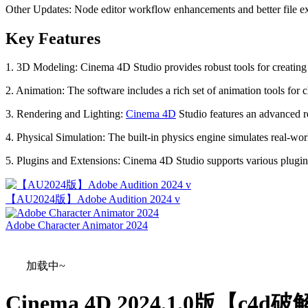
Other Updates: Node editor workflow enhancements and better file 
Key Features
1. 3D Modeling: Cinema 4D Studio provides robust tools for creati
2. Animation: The software includes a rich set of animation tools for
3. Rendering and Lighting:
Cinema 4D
Studio features an advanced re
4. Physical Simulation: The built-in physics engine simulates real-worl
5. Plugins and Extensions: Cinema 4D Studio supports various plugi
【AU2024版】Adobe Audition 2024 v
Adobe Character Animator 2024
加载中~
Cinema 4D 2024.1.0版【c4