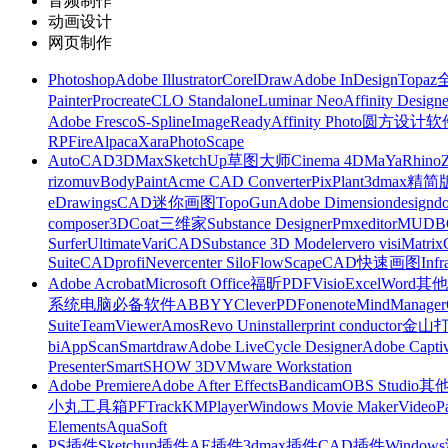
音频制作
动画设计
网页制作
Photoshop
Adobe Illustrator
CorelDraw
Adobe InDesign
Topa
Painter
Procreate
CLO Standalone
Luminar Neo
Affinity Designe
Adobe Fresco
S-Spline
ImageReady
Affinity Photo
圆方设计软
RP
FireAlpaca
Xara
PhotoScape
AutoCAD
3DMax
SketchUp草图大师
Cinema 4D
MaYa
Rhino
rizomuv
BodyPaint
Acme CAD Converter
PixPlant
3dmax精简
eDrawings
CAD迷你画图
TopoGun
Adobe Dimension
designdo
composer
3DCoat
三维家
Substance Designer
Pmxeditor
MUDB
Surfer
Ultimate
VariCAD
Substance 3D Modeler
vero visi
Matrix
Suite
CADprofi
Nevercenter Silo
FlowScape
CAD快速画图
Inf
Adobe Acrobat
Microsoft Office
福昕PDF
Visio
Excel
Word
其他
系统
电脑必备软件
ABBYY
CleverPDF
onenote
MindManager
Suite
TeamViewer
Amos
Revo Uninstaller
print conductor
金山
bi
AppScan
Smartdraw
Adobe LiveCycle Designer
Adobe Captiv
Presenter
SmartSHOW 3D
VMware Workstation
Adobe Premiere
Adobe After Effects
Bandicam
OBS Studio
其
小丸工具箱
PFTrack
KMPlayer
Windows Movie Maker
VideoP
Elements
AquaSoft
PS插件
Sketchup插件
AE插件
3dmax插件
CAD插件
Windo