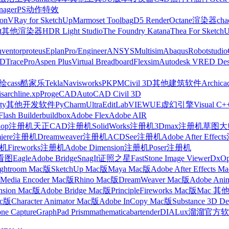
nager
PS动作特效
on
VRay for SketchUp
Marmoset Toolbag
D5 Render
Octane渲染器
cha
t
其他渲染器
HDR Light Studio
The Foundry Katana
Thea For Sketch
nventor
proteus
Eplan
Pro/Engineer
ANSYS
Multisim
Abaqus
Robotstudio
FD
TracePro
Aspen Plus
Virtual Breadboard
Flexsim
Autodesk VRED Des
cass
酷家乐
Tekla
Navisworks
PKPM
Civil 3D
其他建筑软件
Archica
is
archline.xp
ProgeCAD
AutoCAD Civil 3D
ty
其他开发软件
PyCharm
UltraEdit
LabVIEW
UE虚幻引擎
Visual C+
Flash Builder
buildbox
Adobe Flex
Adobe AIR
shop注册机
天正CAD注册机
SolidWorks注册机
3Dmax注册机
草图大师
miere注册机
Dreamweaver注册机
ACDSee注册机
Adobe After Effe
册机
Fireworks注册机
Adobe Dimension注册机
Poser注册机
看图
Eagle
Adobe Bridge
SnagIt
证照之星
FastStone Image Viewer
DxO
ightroom Mac版
SketchUp Mac版
Maya Mac版
Adobe After Effects 
Media Encoder Mac版
Rhino Mac版
DreamWeaver Mac版
Adobe Ani
nsion Mac版
Adobe Bridge Mac版
Principle
Fireworks Mac版
Mac 其
ac版
Character Animator Mac版
Adobe InCopy Mac版
Substance 3D D
one Capture
GraphPad Prism
mathematica
bartender
DIALux
溜溜官方软