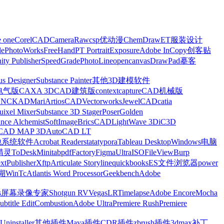
e one
CorelCAD
CameraRaw
csp优动漫
ChemDraw
ET服装设计
le
PhotoWorks
FreeHand
PT Portrait
Exposure
Adobe InCopy
创客贴
nity Publisher
SpeedGrade
PhotoLine
opencanvas
DrawPad
摹客
us Designer
Substance Painter
其他3D建模软件
电气版
CAXA 3D
CAD建筑版
contextcapture
CAD机械版
CNCKAD
Mari
ArtiosCAD
Vectorworks
JewelCAD
catia
uixel Mixer
Substance 3D Stager
Poser
Golden
ance Alchemist
SoftImage
BricsCAD
LightWave 3D
iC3D
CAD MAP 3D
AutoCAD LT
他系统软件
Acrobat Reader
stata
typora
Tableau Desktop
Windows电脑
精灵
ToDesk
Minitab
pdfFactory
Figma
UltraISO
FileView
Burp
xt
Publisher
Xftp
Articulate Storyline
quickbooks
ES文件浏览器
power
湖
WinTc
Atlantis Word Processor
Geekbench
Adobe
s
屏幕录像专家
Shotgun RV
Vegas
LRTimelapse
Adobe Encore
Mocha
ubtitle Edit
Combustion
Adobe Ultra
Premiere Rush
Premiere
Uninstaller
其他插件
Maya插件
CDR插件
zbrush插件
3dmax补丁