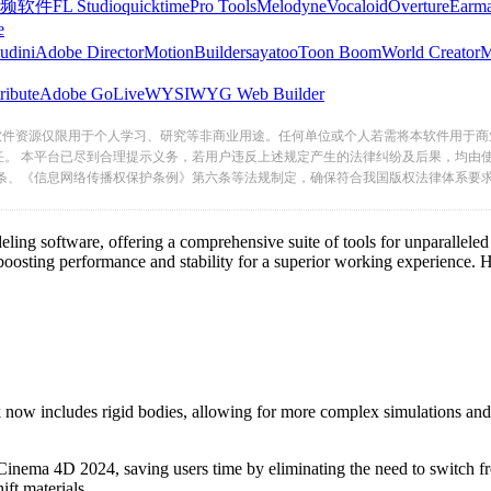
频软件
FL Studio
quicktime
Pro Tools
Melodyne
Vocaloid
Overture
Earma
e
udini
Adobe Director
MotionBuilder
sayatoo
Toon Boom
World Creator
ribute
Adobe GoLive
WYSIWYG Web Builder
软件资源仅限用于个人学习、研究等非商业用途。任何单位或个人若需将本软件用于商
任。 本平台已尽到合理提示义务，若用户违反上述规定产生的法律纠纷及后果，均由
条、《信息网络传播权保护条例》第六条等法规制定，确保符合我国版权法律体系要
 software, offering a comprehensive suite of tools for unparalleled cre
oosting performance and stability for a superior working experience. He
ow includes rigid bodies, allowing for more complex simulations and in
 Cinema 4D 2024, saving users time by eliminating the need to switch f
ft materials.