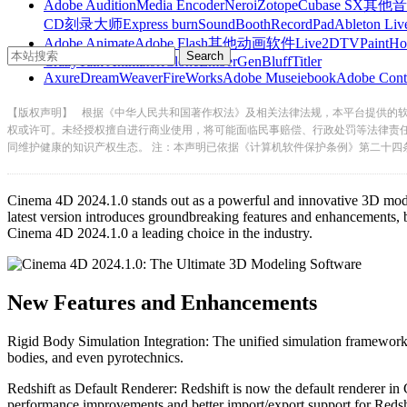
Adobe Audition
Media Encoder
Nero
iZotope
Cubase SX
其他音
CD刻录大师
Express burn
SoundBooth
RecordPad
Ableton Liv
Adobe Animate
Adobe Flash
其他动画软件
Live2D
TVPaint
Ho
CrazyTalk Animator
iClone
EmberGen
BluffTitler
Axure
DreamWeaver
FireWorks
Adobe Muse
iebook
Adobe Cont
【版权声明】
根据《中华人民共和国著作权法》及相关法律法规，本平台提供的
权或许可。未经授权擅自进行商业使用，将可能面临民事赔偿、行政处罚等法律责
同维护健康的知识产权生态。 注：本声明已依据《计算机软件保护条例》第二十四
Cinema 4D 2024.1.0 stands out as a powerful and innovative 3D modeling
latest version introduces groundbreaking features and enhancements, b
Cinema 4D 2024.1.0 a leading choice in the industry.
New Features and Enhancements
Rigid Body Simulation Integration: The unified simulation framework n
bodies, and even pyrotechnics.
Redshift as Default Renderer: Redshift is now the default renderer in
performance improvements and better import/export support for Redshi