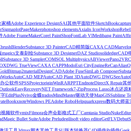
z全家桶
Adobe Experience Design
SAI
其他平面软件
SketchBook
captur
r
Sigmaplot
PageMaker
photoshop elements
Axialis IconWorkshop
Rebel
件
Adobe FrameMaker
Corel PaintShop
FontLab VI
Medibang Paint
Affi
Zbrush
Blender
Substance 3D Painter
CAD精简版
CAXA CAD
Marvelo
版
magics
文泰刻绘
Substance 3D Designer
DAZ Studio
solidedge
CAD
ll
Substance 3D Sampler
COMSOL Multiphysics
ABViewer
Pano2VR
OX
DWG TrueView
CAXA CAPP
Modo
Esri CityEngine
ReCap
Alias
Q
Gold
Bitmap2material
DesignCAD
Adobe Fuse
SimLab Composer
Subst
raWorks
AutoCAD MEP
AutoCAD Plant 3D
AutoDWG DWGSee
Auto
办公软件
SPSS
Project
origin
WinRAR
PPT
Endnote
DirectX Repair
其
Outlook
EasyRecovery
NET Framework
7-Zip
Process Lasso
冰点还原
打字
EditPlus
Nvivo
金蝶
trados
MindMaster
驱动天使
MapGIS
Sublime Te
ate
Bookxnote
Windows PE
Adobe RoboHelp
quarkxpress
数码大师
蓝
他视频软件
vmix
Filmora
会声会影
格式工厂
Camtasia Studio
Nuke
Ediu
ad
Magic Bullet Suite
Adobe Prelude
gilisoft video editor
GetFLV
Debut
S
ws激活工具
3dmax脚本
其他工具
SU版本转换器
C4D插件
Pr插件
Geek 