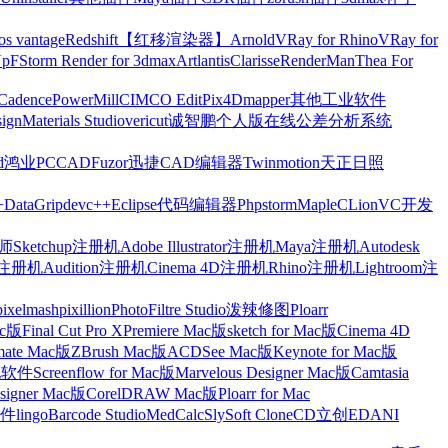
os vantage
Redshift【红移渲染器】
Arnold
VRay for Rhino
VRay for
Up
FStorm Render for 3dmax
Artlantis
Clarisse
RenderMan
Thea For
Cadence
PowerMill
CIMCO Edit
Pix4Dmapper
其他工业软件
ign
Materials Studio
vericut
诚智鹏个人版在线公差分析系统
d
鸿业
PCCAD
Fuzor
迅捷CAD编辑器
Twinmotion
天正日照
+
DataGrip
devc++
Eclipse
代码编辑器
Phpstorm
Maple
CLion
VC开发
Sketchup注册机
Adobe Illustrator注册机
Maya注册机
Autodesk
cts注册机
Audition注册机
Cinema 4D注册机
Rhino注册机
Lightroom注
pixelmash
pixillion
PhotoFiltre Studio
泼辣修图Ploarr
Mac版
Final Cut Pro X
Premiere Mac版
sketch for Mac版
Cinema 4D
mate Mac版
ZBrush Mac版
ACDSee Mac版
Keynote for Mac版
他软件
Screenflow for Mac版
Marvelous Designer Mac版
Camtasia
esigner Mac版
CorelDRAW Mac版
Ploarr for Mac
件
lingo
Barcode Studio
MedCalc
SlySoft CloneCD
立创EDA
NI