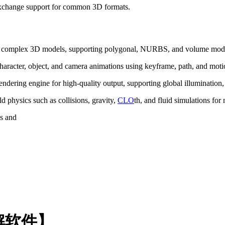
exchange support for common 3D formats.
ng complex 3D models, supporting polygonal, NURBS, and volume mode
 character, object, and camera animations using keyframe, path, and moti
ndering engine for high-quality output, supporting global illumination, 
d physics such as collisions, gravity,
CLO
th, and fluid simulations for 
ns and
d破解软件】