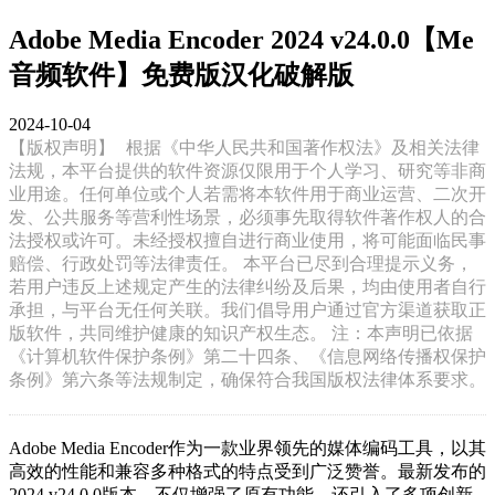
Adobe Media Encoder 2024 v24.0.0【Me
音频软件】免费版汉化破解版
2024-10-04
【版权声明】
根据《中华人民共和国著作权法》及相关法律
法规，本平台提供的软件资源仅限用于个人学习、研究等非商
业用途。任何单位或个人若需将本软件用于商业运营、二次开
发、公共服务等营利性场景，必须事先取得软件著作权人的合
法授权或许可。未经授权擅自进行商业使用，将可能面临民事
赔偿、行政处罚等法律责任。 本平台已尽到合理提示义务，
若用户违反上述规定产生的法律纠纷及后果，均由使用者自行
承担，与平台无任何关联。我们倡导用户通过官方渠道获取正
版软件，共同维护健康的知识产权生态。 注：本声明已依据
《计算机软件保护条例》第二十四条、《信息网络传播权保护
条例》第六条等法规制定，确保符合我国版权法律体系要求。
Adobe Media Encoder作为一款业界领先的媒体编码工具，以其
高效的性能和兼容多种格式的特点受到广泛赞誉。最新发布的
2024 v24.0.0版本，不仅增强了原有功能，还引入了多项创新