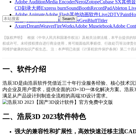
Adobe Audition
Media Encoder
Nero
iZotope
Cubase SX
其他音
CD刻录大师
Express burn
SoundBooth
RecordPad
Ableton Liv
Adobe Animate
Adobe Flash
其他动画软件
Live2D
TVPaint
Ho
CrazyTalk Animator
iClone
EmberGen
BluffTitler
Axure
DreamWeaver
FireWorks
Adobe Muse
iebook
Adobe Cont
【版权声明】
根据《中华人民共和国著作权法》及相关法律法规，本平台提供的
权或许可。未经授权擅自进行商业使用，将可能面临民事赔偿、行政处罚等法律责
同维护健康的知识产权生态。 注：本声明已依据《计算机软件保护条例》第二十四
一、软件介绍
浩辰3D是由浩辰软件凭借近三十年行业服务经验、核心技术沉淀和
内企业及用户需求，提供全面的2D+3D一体化解决方案。浩辰3D 20
满足从产品设计到制造全流程的高端3D设计需求。
二、浩辰3D 2023软件特色
强大的兼容性和扩展性，高效快速迁移主流CA