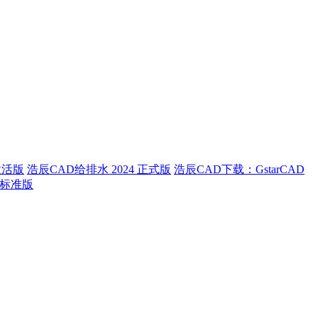
中文激活版
浩辰CAD给排水 2024 正式版
浩辰CAD下载：GstarCAD
】标准版