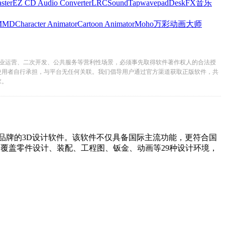
ster
EZ CD Audio Converter
LRC
SoundTap
wavepad
DeskFX
音乐
MMD
Character Animator
Cartoon Animator
Moho
万彩动画大师
业运营、二次开发、公共服务等营利性场景，必须事先取得软件著作权人的合法授
使用者自行承担，与平台无任何关联。我们倡导用户通过官方渠道获取正版软件，共
求。
3D设计软件。该软件不仅具备国际主流功能，更符合国
设计、装配、工程图、钣金、动画等29种设计环境，