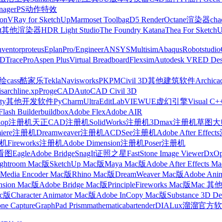
nager
PS动作特效
on
VRay for SketchUp
Marmoset Toolbag
D5 Render
Octane渲染器
cha
t
其他渲染器
HDR Light Studio
The Foundry Katana
Thea For Sketch
nventor
proteus
Eplan
Pro/Engineer
ANSYS
Multisim
Abaqus
Robotstudio
FD
TracePro
Aspen Plus
Virtual Breadboard
Flexsim
Autodesk VRED Des
cass
酷家乐
Tekla
Navisworks
PKPM
Civil 3D
其他建筑软件
Archica
is
archline.xp
ProgeCAD
AutoCAD Civil 3D
ty
其他开发软件
PyCharm
UltraEdit
LabVIEW
UE虚幻引擎
Visual C+
Flash Builder
buildbox
Adobe Flex
Adobe AIR
shop注册机
天正CAD注册机
SolidWorks注册机
3Dmax注册机
草图大师
miere注册机
Dreamweaver注册机
ACDSee注册机
Adobe After Effe
册机
Fireworks注册机
Adobe Dimension注册机
Poser注册机
看图
Eagle
Adobe Bridge
SnagIt
证照之星
FastStone Image Viewer
DxO
ightroom Mac版
SketchUp Mac版
Maya Mac版
Adobe After Effects 
Media Encoder Mac版
Rhino Mac版
DreamWeaver Mac版
Adobe Ani
nsion Mac版
Adobe Bridge Mac版
Principle
Fireworks Mac版
Mac 其
ac版
Character Animator Mac版
Adobe InCopy Mac版
Substance 3D D
one Capture
GraphPad Prism
mathematica
bartender
DIALux
溜溜官方软