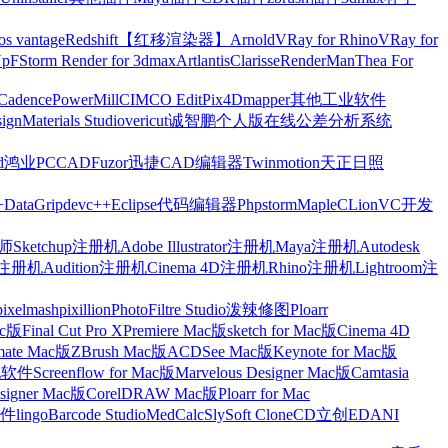
os vantage
Redshift【红移渲染器】
Arnold
VRay for Rhino
VRay for
Up
FStorm Render for 3dmax
Artlantis
Clarisse
RenderMan
Thea For
Cadence
PowerMill
CIMCO Edit
Pix4Dmapper
其他工业软件
ign
Materials Studio
vericut
诚智鹏个人版在线公差分析系统
d
鸿业
PCCAD
Fuzor
迅捷CAD编辑器
Twinmotion
天正日照
+
DataGrip
devc++
Eclipse
代码编辑器
Phpstorm
Maple
CLion
VC开发
Sketchup注册机
Adobe Illustrator注册机
Maya注册机
Autodesk
cts注册机
Audition注册机
Cinema 4D注册机
Rhino注册机
Lightroom注
pixelmash
pixillion
PhotoFiltre Studio
泼辣修图Ploarr
Mac版
Final Cut Pro X
Premiere Mac版
sketch for Mac版
Cinema 4D
mate Mac版
ZBrush Mac版
ACDSee Mac版
Keynote for Mac版
他软件
Screenflow for Mac版
Marvelous Designer Mac版
Camtasia
esigner Mac版
CorelDRAW Mac版
Ploarr for Mac
件
lingo
Barcode Studio
MedCalc
SlySoft CloneCD
立创EDA
NI