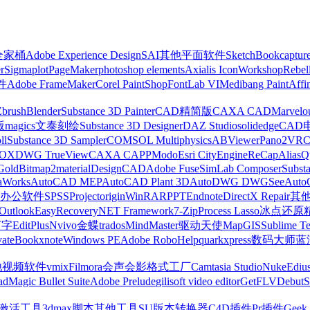
z全家桶
Adobe Experience Design
SAI
其他平面软件
SketchBook
captur
r
Sigmaplot
PageMaker
photoshop elements
Axialis IconWorkshop
Rebel
件
Adobe FrameMaker
Corel PaintShop
FontLab VI
Medibang Paint
Affi
Zbrush
Blender
Substance 3D Painter
CAD精简版
CAXA CAD
Marvelo
版
magics
文泰刻绘
Substance 3D Designer
DAZ Studio
solidedge
CAD
ll
Substance 3D Sampler
COMSOL Multiphysics
ABViewer
Pano2VR
OX
DWG TrueView
CAXA CAPP
Modo
Esri CityEngine
ReCap
Alias
Q
Gold
Bitmap2material
DesignCAD
Adobe Fuse
SimLab Composer
Subst
raWorks
AutoCAD MEP
AutoCAD Plant 3D
AutoDWG DWGSee
Auto
办公软件
SPSS
Project
origin
WinRAR
PPT
Endnote
DirectX Repair
其
Outlook
EasyRecovery
NET Framework
7-Zip
Process Lasso
冰点还原
打字
EditPlus
Nvivo
金蝶
trados
MindMaster
驱动天使
MapGIS
Sublime Te
ate
Bookxnote
Windows PE
Adobe RoboHelp
quarkxpress
数码大师
蓝
他视频软件
vmix
Filmora
会声会影
格式工厂
Camtasia Studio
Nuke
Ediu
ad
Magic Bullet Suite
Adobe Prelude
gilisoft video editor
GetFLV
Debut
S
ws激活工具
3dmax脚本
其他工具
SU版本转换器
C4D插件
Pr插件
Geek 