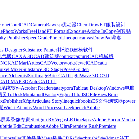
e one
CorelCAD
CameraRaw
csp优动漫
ChemDraw
ET服装设计
le
PhotoWorks
FreeHand
PT Portrait
Exposure
Adobe InCopy
创客贴
nity Publisher
SpeedGrade
PhotoLine
opencanvas
DrawPad
摹客
us Designer
Substance Painter
其他3D建模软件
电气版
CAXA 3D
CAD建筑版
contextcapture
CAD机械版
CNCKAD
Mari
ArtiosCAD
Vectorworks
JewelCAD
catia
uixel Mixer
Substance 3D Stager
Poser
Golden
ance Alchemist
SoftImage
BricsCAD
LightWave 3D
iC3D
CAD MAP 3D
AutoCAD LT
他系统软件
Acrobat Reader
stata
typora
Tableau Desktop
Windows电脑
精灵
ToDesk
Minitab
pdfFactory
Figma
UltraISO
FileView
Burp
xt
Publisher
Xftp
Articulate Storyline
quickbooks
ES文件浏览器
power
湖
WinTc
Atlantis Word Processor
Geekbench
Adobe
s
屏幕录像专家
Shotgun RV
Vegas
LRTimelapse
Adobe Encore
Mocha
ubtitle Edit
Combustion
Adobe Ultra
Premiere Rush
Premiere
Uninstaller
其他插件
Maya插件
CDR插件
zbrush插件
3dmax补丁