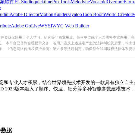
频软件
FL Studio
quicktime
Pro Tools
Melodyne
Vocaloid
Overture
Earma
e
udini
Adobe Director
MotionBuilder
sayatoo
Toon Boom
World Creator
ribute
Adobe GoLive
WYSIWYG Web Builder
软件资源仅限用于个人学习、研究等非商业用途。任何单位或个人若需将本软件用于商
任。 本平台已尽到合理提示义务，若用户违反上述规定产生的法律纠纷及后果，均由
条、《信息网络传播权保护条例》第六条等法规制定，确保符合我国版权法律体系要
专业人才积累，结合世界领先技术开发的一款具有独立自主品牌的
23版本融入了顺序、快速、细分等多种智能参数建模技术，覆盖零件
D数据