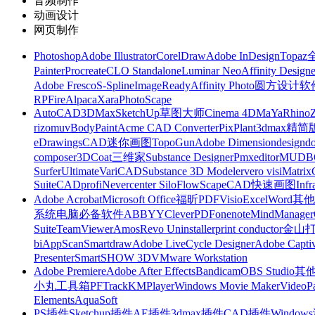
音频制作
动画设计
网页制作
Photoshop
Adobe Illustrator
CorelDraw
Adobe InDesign
Topa
Painter
Procreate
CLO Standalone
Luminar Neo
Affinity Designe
Adobe Fresco
S-Spline
ImageReady
Affinity Photo
圆方设计软
RP
FireAlpaca
Xara
PhotoScape
AutoCAD
3DMax
SketchUp草图大师
Cinema 4D
MaYa
Rhino
rizomuv
BodyPaint
Acme CAD Converter
PixPlant
3dmax精简
eDrawings
CAD迷你画图
TopoGun
Adobe Dimension
designdo
composer
3DCoat
三维家
Substance Designer
Pmxeditor
MUDB
Surfer
Ultimate
VariCAD
Substance 3D Modeler
vero visi
Matrix
Suite
CADprofi
Nevercenter Silo
FlowScape
CAD快速画图
Inf
Adobe Acrobat
Microsoft Office
福昕PDF
Visio
Excel
Word
其他
系统
电脑必备软件
ABBYY
CleverPDF
onenote
MindManager
Suite
TeamViewer
Amos
Revo Uninstaller
print conductor
金山
bi
AppScan
Smartdraw
Adobe LiveCycle Designer
Adobe Captiv
Presenter
SmartSHOW 3D
VMware Workstation
Adobe Premiere
Adobe After Effects
Bandicam
OBS Studio
其
小丸工具箱
PFTrack
KMPlayer
Windows Movie Maker
VideoP
Elements
AquaSoft
PS插件
Sketchup插件
AE插件
3dmax插件
CAD插件
Windo