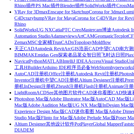
Rhino插件
PS Mac插件
Blender插件
SolidWorks插件
CrossMa
VRay for 3Dmax
Enscape for Sketchup
Corona for 3dmax
Lumi
C4D
crazybump
VRay for Maya
Corona for C4D
VRay for Revi
Rhino
SolidWorks
UG NX
Catia
PTC Creo
Mastercam
博途
Autodesk I
Automation Studio
Adams
eviews
ArtCAM
Geomagic
Tecplot
C
Zemax
MSC全家桶
TrunCAD
nTopology
Moldflow
天正CAD
Autodesk Revit
ArcGIS
浩辰CAD
中望CAD
南方测绘
BIMMAKE
midas Gen
探索者
品茗
众智日照
飞时达日照
Plax
Navicat
Python
MATLAB
IntelliJ IDEA
Access
Visual Studio
Uni
工具
HBuilder
Arduino IDE
程序员必备
WebStorm
hyperworks
AutoCAD注册机
Office注册机
Autodesk Revit注册机
Photo
Inventor注册机
中望CAD注册机
Altium Designer注册机
Pre
册机
InDesign注册机
Zbrush注册机
Flash注册机
Animate注
LightRoom
ACDSee
其他图片软件
CAD迷你看图
CAD快速
Photoshop Mac版
Adobe Illustrator Mac版
AutoCAD Mac版
L
Mac版
Adobe Audition Mac版
UG NX Mac版
InDesign Mac版
Experience Design Mac版
CAD迷你看图 Mac版
Adobe Dime
Studio Mac版
Flinto for Mac版
Adobe Prelude Mac版
Poser M
Altium Designer
其他设计软件
PotPlayer
Global Mapper
Fastst
DIADEM