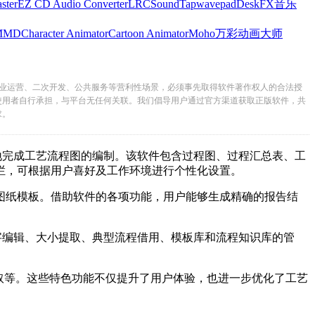
ster
EZ CD Audio Converter
LRC
SoundTap
wavepad
DeskFX
音乐
MMD
Character Animator
Cartoon Animator
Moho
万彩动画大师
业运营、二次开发、公共服务等营利性场景，必须事先取得软件著作权人的合法授
使用者自行承担，与平台无任何关联。我们倡导用户通过官方渠道获取正版软件，共
求。
成工艺流程图的编制。该软件包含过程图、过程汇总表、工
内栏，可根据用户喜好及工作环境进行个性化设置。
程图纸模板。借助软件的各项功能，用户能够生成精确的报告结
辑、大小提取、典型流程借用、模板库和流程知识库的管
取等。这些特色功能不仅提升了用户体验，也进一步优化了工艺