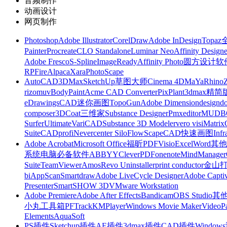
音频制作
动画设计
网页制作
Photoshop
Adobe Illustrator
CorelDraw
Adobe InDesign
Topa
Painter
Procreate
CLO Standalone
Luminar Neo
Affinity Designe
Adobe Fresco
S-Spline
ImageReady
Affinity Photo
圆方设计软
RP
FireAlpaca
Xara
PhotoScape
AutoCAD
3DMax
SketchUp草图大师
Cinema 4D
MaYa
Rhino
rizomuv
BodyPaint
Acme CAD Converter
PixPlant
3dmax精简
eDrawings
CAD迷你画图
TopoGun
Adobe Dimension
designdo
composer
3DCoat
三维家
Substance Designer
Pmxeditor
MUDB
Surfer
Ultimate
VariCAD
Substance 3D Modeler
vero visi
Matrix
Suite
CADprofi
Nevercenter Silo
FlowScape
CAD快速画图
Inf
Adobe Acrobat
Microsoft Office
福昕PDF
Visio
Excel
Word
其他
系统
电脑必备软件
ABBYY
CleverPDF
onenote
MindManager
Suite
TeamViewer
Amos
Revo Uninstaller
print conductor
金山
bi
AppScan
Smartdraw
Adobe LiveCycle Designer
Adobe Captiv
Presenter
SmartSHOW 3D
VMware Workstation
Adobe Premiere
Adobe After Effects
Bandicam
OBS Studio
其
小丸工具箱
PFTrack
KMPlayer
Windows Movie Maker
VideoP
Elements
AquaSoft
PS插件
Sketchup插件
AE插件
3dmax插件
CAD插件
Windo