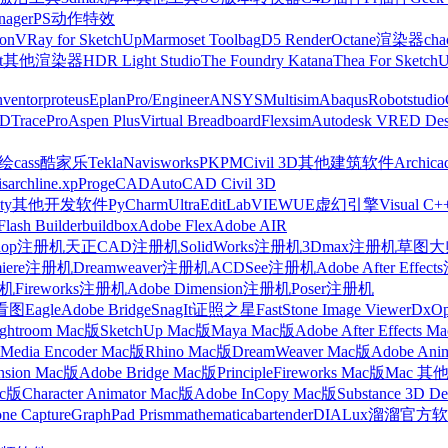
nager
PS动作特效
on
VRay for SketchUp
Marmoset Toolbag
D5 Render
Octane渲染器
cha
t
其他渲染器
HDR Light Studio
The Foundry Katana
Thea For Sketch
nventor
proteus
Eplan
Pro/Engineer
ANSYS
Multisim
Abaqus
Robotstudio
FD
TracePro
Aspen Plus
Virtual Breadboard
Flexsim
Autodesk VRED Des
cass
酷家乐
Tekla
Navisworks
PKPM
Civil 3D
其他建筑软件
Archica
is
archline.xp
ProgeCAD
AutoCAD Civil 3D
ty
其他开发软件
PyCharm
UltraEdit
LabVIEW
UE虚幻引擎
Visual C+
Flash Builder
buildbox
Adobe Flex
Adobe AIR
shop注册机
天正CAD注册机
SolidWorks注册机
3Dmax注册机
草图大师
miere注册机
Dreamweaver注册机
ACDSee注册机
Adobe After Effe
册机
Fireworks注册机
Adobe Dimension注册机
Poser注册机
看图
Eagle
Adobe Bridge
SnagIt
证照之星
FastStone Image Viewer
DxO
ightroom Mac版
SketchUp Mac版
Maya Mac版
Adobe After Effects 
Media Encoder Mac版
Rhino Mac版
DreamWeaver Mac版
Adobe Ani
nsion Mac版
Adobe Bridge Mac版
Principle
Fireworks Mac版
Mac 其
ac版
Character Animator Mac版
Adobe InCopy Mac版
Substance 3D D
one Capture
GraphPad Prism
mathematica
bartender
DIALux
溜溜官方软