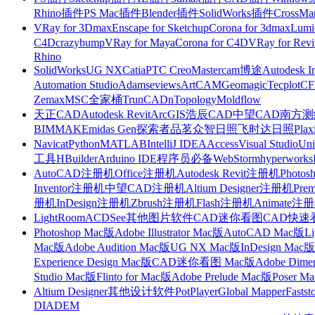
Rhino插件
PS Mac插件
Blender插件
SolidWorks插件
CrossMa
VRay for 3Dmax
Enscape for Sketchup
Corona for 3dmax
Lumi
C4D
crazybump
VRay for Maya
Corona for C4D
VRay for Revi
Rhino
SolidWorks
UG NX
Catia
PTC Creo
Mastercam
博途
Autodesk I
Automation Studio
Adams
eviews
ArtCAM
Geomagic
Tecplot
C
Zemax
MSC全家桶
TrunCAD
nTopology
Moldflow
天正CAD
Autodesk Revit
ArcGIS
浩辰CAD
中望CAD
南方测绘
BIMMAKE
midas Gen
探索者
品茗
众智日照
飞时达日照
Plax
Navicat
Python
MATLAB
IntelliJ IDEA
Access
Visual Studio
Uni
工具
HBuilder
Arduino IDE
程序员必备
WebStorm
hyperworks
AutoCAD注册机
Office注册机
Autodesk Revit注册机
Photo
Inventor注册机
中望CAD注册机
Altium Designer注册机
Pre
册机
InDesign注册机
Zbrush注册机
Flash注册机
Animate注
LightRoom
ACDSee
其他图片软件
CAD迷你看图
CAD快速
Photoshop Mac版
Adobe Illustrator Mac版
AutoCAD Mac版
L
Mac版
Adobe Audition Mac版
UG NX Mac版
InDesign Mac版
Experience Design Mac版
CAD迷你看图 Mac版
Adobe Dime
Studio Mac版
Flinto for Mac版
Adobe Prelude Mac版
Poser M
Altium Designer
其他设计软件
PotPlayer
Global Mapper
Fastst
DIADEM