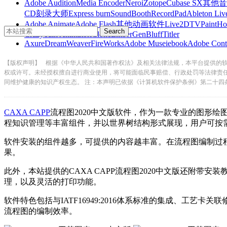
Adobe Audition
Media Encoder
Nero
iZotope
Cubase SX
其他音
CD刻录大师
Express burn
SoundBooth
RecordPad
Ableton Liv
Adobe Animate
Adobe Flash
其他动画软件
Live2D
TVPaint
Ho
CrazyTalk Animator
iClone
EmberGen
BluffTitler
Axure
DreamWeaver
FireWorks
Adobe Muse
iebook
Adobe Cont
【版权声明】
根据《中华人民共和国著作权法》及相关法律法规，本平台提供的
权或许可。未经授权擅自进行商业使用，将可能面临民事赔偿、行政处罚等法律责
同维护健康的知识产权生态。 注：本声明已依据《计算机软件保护条例》第二十四
CAXA CAPP
流程图2020中文版软件，作为一款专业的图形绘图
程知识管理等丰富组件，并以世界树结构形式展现，用户可
软件安装的组件越多，可提供的内容越丰富。在流程图编制过程
果。
此外，本站提供的CAXA CAPP流程图2020中文版还附带安装教程
理，以及灵活的打印功能。
软件特色包括与IATF16949:2016体系标准的集成、工艺卡
流程图的编制效率。