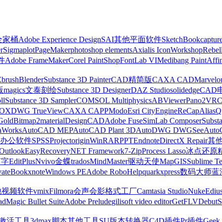
z全家桶
Adobe Experience Design
SAI
其他平面软件
SketchBook
captur
r
Sigmaplot
PageMaker
photoshop elements
Axialis IconWorkshop
Rebel
件
Adobe FrameMaker
Corel PaintShop
FontLab VI
Medibang Paint
Affi
Zbrush
Blender
Substance 3D Painter
CAD精简版
CAXA CAD
Marvelo
版
magics
文泰刻绘
Substance 3D Designer
DAZ Studio
solidedge
CAD
ll
Substance 3D Sampler
COMSOL Multiphysics
ABViewer
Pano2VR
OX
DWG TrueView
CAXA CAPP
Modo
Esri CityEngine
ReCap
Alias
Q
Gold
Bitmap2material
DesignCAD
Adobe Fuse
SimLab Composer
Subst
raWorks
AutoCAD MEP
AutoCAD Plant 3D
AutoDWG DWGSee
Auto
办公软件
SPSS
Project
origin
WinRAR
PPT
Endnote
DirectX Repair
其
Outlook
EasyRecovery
NET Framework
7-Zip
Process Lasso
冰点还原
打字
EditPlus
Nvivo
金蝶
trados
MindMaster
驱动天使
MapGIS
Sublime Te
ate
Bookxnote
Windows PE
Adobe RoboHelp
quarkxpress
数码大师
蓝
他视频软件
vmix
Filmora
会声会影
格式工厂
Camtasia Studio
Nuke
Ediu
ad
Magic Bullet Suite
Adobe Prelude
gilisoft video editor
GetFLV
Debut
S
ws激活工具
3dmax脚本
其他工具
SU版本转换器
C4D插件
Pr插件
Geek 