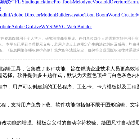
频软件
FL Studio
quicktime
Pro Tools
Melodyne
Vocaloid
Overture
Earma
e
udini
Adobe Director
MotionBuilder
sayatoo
Toon Boom
World Creator
ribute
Adobe GoLive
WYSIWYG Web Builder
软件资源仅限用于个人学习、研究等非商业用途。任何单位或个人若需将本软件用于商
任。 本平台已尽到合理提示义务，若用户违反上述规定产生的法律纠纷及后果，均由
条、《信息网络传播权保护条例》第六条等法规制定，确保符合我国版权法律体系要
编辑工具，它集成了多种功能，旨在帮助企业技术人员更高效地完
按需选择。软件提供多主题样式，默认为天蓝色顶栏与白色灰色
中，用户可以创建新的工艺程序、工艺卡、卡片模板以及工
，支持用户免费下载。软件功能包括但不限于图形编辑、文字编
关联修改功能的增强、模板定义时的自动字符校验、绘图尺寸自动提