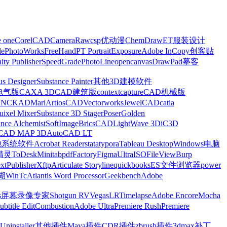
e one
CorelCAD
CameraRaw
csp优动漫
ChemDraw
ET服装设计
le
PhotoWorks
FreeHand
PT Portrait
Exposure
Adobe InCopy
创客贴
nity Publisher
SpeedGrade
PhotoLine
opencanvas
DrawPad
摹客
us Designer
Substance Painter
其他3D建模软件
电气版
CAXA 3D
CAD建筑版
contextcapture
CAD机械版
CNCKAD
Mari
ArtiosCAD
Vectorworks
JewelCAD
catia
uixel Mixer
Substance 3D Stager
Poser
Golden
ance Alchemist
SoftImage
BricsCAD
LightWave 3D
iC3D
CAD MAP 3D
AutoCAD LT
他系统软件
Acrobat Reader
stata
typora
Tableau Desktop
Windows电脑
精灵
ToDesk
Minitab
pdfFactory
Figma
UltraISO
FileView
Burp
xt
Publisher
Xftp
Articulate Storyline
quickbooks
ES文件浏览器
power
湖
WinTc
Atlantis Word Processor
Geekbench
Adobe
s
屏幕录像专家
Shotgun RV
Vegas
LRTimelapse
Adobe Encore
Mocha
ubtitle Edit
Combustion
Adobe Ultra
Premiere Rush
Premiere
Uninstaller
其他插件
Maya插件
CDR插件
zbrush插件
3dmax补丁