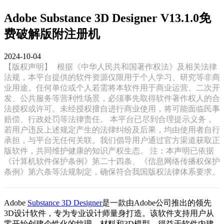
Adobe Substance 3D Designer V13.1.0免
费破解版附注册机
2024-10-04
【版权声明】
根据《中华人民共和国著作权法》及相关法律
法规，本平台提供的软件资源仅限用于个人学习、研究等非商
业用途。任何单位或个人若需将本软件用于商业运营、二次开
发、公共服务等营利性场景，必须事先取得软件著作权人的合
法授权或许可。未经授权擅自进行商业使用，将可能面临民事
赔偿、行政处罚等法律责任。 本平台已尽到合理提示义务，
若用户违反上述规定产生的法律纠纷及后果，均由使用者自行
承担，与平台无任何关联。我们倡导用户通过官方渠道获取正
版软件，共同维护健康的知识产权生态。 注：本声明已依据
《计算机软件保护条例》第二十四条、《信息网络传播权保护
条例》第六条等法规制定，确保符合我国版权法律体系要求。
Adobe
Substance 3D Designer
是一款由Adobe公司推出的领先
3D设计软件，专为专业设计师量身打造。该软件支持用户从
零开始创建个性化的纹理、材料和3D模型。得益于软件内建