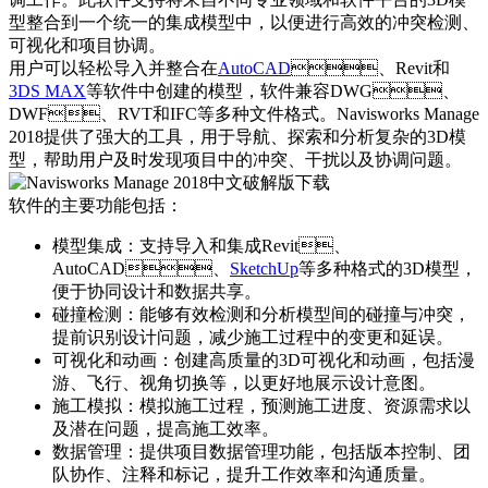
型整合到一个统一的集成模型中，以便进行高效的冲突检测、
可视化和项目协调。
用户可以轻松导入并整合在
AutoCAD
、Revit和
3DS MAX
等软件中创建的模型，软件兼容DWG、
DWF、RVT和IFC等多种文件格式。Navisworks Manage
2018提供了强大的工具，用于导航、探索和分析复杂的3D模
型，帮助用户及时发现项目中的冲突、干扰以及协调问题。
软件的主要功能包括：
模型集成：支持导入和集成Revit、
AutoCAD、
SketchUp
等多种格式的3D模型，
便于协同设计和数据共享。
碰撞检测：能够有效检测和分析模型间的碰撞与冲突，
提前识别设计问题，减少施工过程中的变更和延误。
可视化和动画：创建高质量的3D可视化和动画，包括漫
游、飞行、视角切换等，以更好地展示设计意图。
施工模拟：模拟施工过程，预测施工进度、资源需求以
及潜在问题，提高施工效率。
数据管理：提供项目数据管理功能，包括版本控制、团
队协作、注释和标记，提升工作效率和沟通质量。