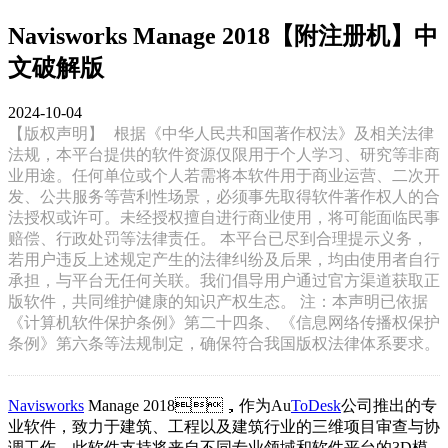
Navisworks Manage 2018【附注册机】中
文破解版
2024-10-04
【版权声明】
根据《中华人民共和国著作权法》及相关法律
法规，本平台提供的软件资源仅限用于个人学习、研究等非商
业用途。任何单位或个人若需将本软件用于商业运营、二次开
发、公共服务等营利性场景，必须事先取得软件著作权人的合
法授权或许可。未经授权擅自进行商业使用，将可能面临民事
赔偿、行政处罚等法律责任。 本平台已尽到合理提示义务，
若用户违反上述规定产生的法律纠纷及后果，均由使用者自行
承担，与平台无任何关联。我们倡导用户通过官方渠道获取正
版软件，共同维护健康的知识产权生态。 注：本声明已依据
《计算机软件保护条例》第二十四条、《信息网络传播权保护
条例》第六条等法规制定，确保符合我国版权法律体系要求。
Navisworks
Manage 2018，作为Au
ToDesk
公司推出的专
业软件，致力于建筑、工程以及建筑行业的三维项目审查与协
调工作。此软件支持将来自不同专业领域和软件平台的3D模