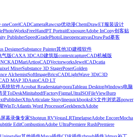
e one
CorelCAD
CameraRaw
csp优动漫
ChemDraw
ET服装设计
le
PhotoWorks
FreeHand
PT Portrait
Exposure
Adobe InCopy
创客贴
nity Publisher
SpeedGrade
PhotoLine
opencanvas
DrawPad
摹客
us Designer
Substance Painter
其他3D建模软件
电气版
CAXA 3D
CAD建筑版
contextcapture
CAD机械版
CNCKAD
Mari
ArtiosCAD
Vectorworks
JewelCAD
catia
uixel Mixer
Substance 3D Stager
Poser
Golden
ance Alchemist
SoftImage
BricsCAD
LightWave 3D
iC3D
CAD MAP 3D
AutoCAD LT
他系统软件
Acrobat Reader
stata
typora
Tableau Desktop
Windows电脑
精灵
ToDesk
Minitab
pdfFactory
Figma
UltraISO
FileView
Burp
xt
Publisher
Xftp
Articulate Storyline
quickbooks
ES文件浏览器
power
湖
WinTc
Atlantis Word Processor
Geekbench
Adobe
s
屏幕录像专家
Shotgun RV
Vegas
LRTimelapse
Adobe Encore
Mocha
ubtitle Edit
Combustion
Adobe Ultra
Premiere Rush
Premiere
Uninstaller
其他插件
Maya插件
CDR插件
zbrush插件
3dmax补丁