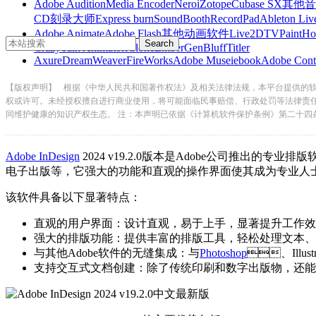
Adobe Audition
Media Encoder
Nero
iZotope
Cubase SX
其他音
CD刻录大师
Express burn
SoundBooth
RecordPad
Ableton Liv
Adobe Animate
Adobe Flash
其他动画软件
Live2D
TVPaint
Ho
CrazyTalk Animator
iClone
EmberGen
BluffTitler
Axure
DreamWeaver
FireWorks
Adobe Muse
iebook
Adobe Cont
【版权声明】
根据《中华人民共和国著作权法》及相关法律法规，本平台提供的
权或许可。未经授权擅自进行商业使用，将可能面临民事赔偿、行政处罚等法律责
同维护健康的知识产权生态。 注：本声明已依据《计算机软件保护条例》第二十四
Adobe InDesign
2024 v19.2.0版本是Adobe公司推出的专业排版
电子出版等，它强大的功能和直观的操作界面使其成为专业人士
该软件具备以下显著特点：
直观的用户界面：设计直观，易于上手，显著提升工作效
强大的排版功能：提供丰富的排版工具，轻松处理文本、图
与其他Adobe软件的无缝集成：与
Photoshop
、Illu
支持交互式文档创建：除了传统印刷和数字出版物，还