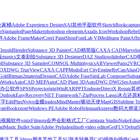
z全家桶
Adobe Experience Design
SAI
其他平面软件
SketchBook
captur
r
Sigmaplot
PageMaker
photoshop elements
Axialis IconWorkshop
Rebel
件
Adobe FrameMaker
Corel PaintShop
FontLab VI
Medibang Paint
Affi
Zbrush
Blender
Substance 3D Painter
CAD精简版
CAXA CAD
Marvelo
版
magics
文泰刻绘
Substance 3D Designer
DAZ Studio
solidedge
CAD
ll
Substance 3D Sampler
COMSOL Multiphysics
ABViewer
Pano2VR
OX
DWG TrueView
CAXA CAPP
Modo
Esri CityEngine
ReCap
Alias
Q
Gold
Bitmap2material
DesignCAD
Adobe Fuse
SimLab Composer
Subst
raWorks
AutoCAD MEP
AutoCAD Plant 3D
AutoDWG DWGSee
Auto
办公软件
SPSS
Project
origin
WinRAR
PPT
Endnote
DirectX Repair
其
Outlook
EasyRecovery
NET Framework
7-Zip
Process Lasso
冰点还原
打字
EditPlus
Nvivo
金蝶
trados
MindMaster
驱动天使
MapGIS
Sublime Te
ate
Bookxnote
Windows PE
Adobe RoboHelp
quarkxpress
数码大师
蓝
他视频软件
vmix
Filmora
会声会影
格式工厂
Camtasia Studio
Nuke
Ediu
ad
Magic Bullet Suite
Adobe Prelude
gilisoft video editor
GetFLV
Debut
S
ws激活工具
3dmax脚本
其他工具
SU版本转换器
C4D插件
Pr插件
Geek 