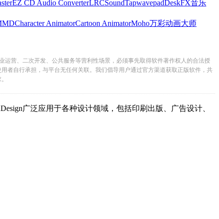
ster
EZ CD Audio Converter
LRC
SoundTap
wavepad
DeskFX
音乐
MMD
Character Animator
Cartoon Animator
Moho
万彩动画大师
业运营、二次开发、公共服务等营利性场景，必须事先取得软件著作权人的合法授
使用者自行承担，与平台无任何关联。我们倡导用户通过官方渠道获取正版软件，共
求。
sign广泛应用于各种设计领域，包括印刷出版、广告设计、