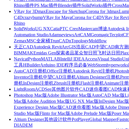
Rhino插件
PS Mac插件
Blender插件
SolidWorks插件
CrossMa
VRay for 3Dmax
Enscape for Sketchup
Corona for 3dmax
Lumi
C4D
crazybump
VRay for Maya
Corona for C4D
VRay for Revi
Rhino
SolidWorks
UG NX
Catia
PTC Creo
Mastercam
博途
Autodesk I
Automation Studio
Adams
eviews
ArtCAM
Geomagic
Tecplot
C
Zemax
MSC全家桶
TrunCAD
nTopology
Moldflow
天正CAD
Autodesk Revit
ArcGIS
浩辰CAD
中望CAD
南方测绘
BIMMAKE
midas Gen
探索者
品茗
众智日照
飞时达日照
Plax
Navicat
Python
MATLAB
IntelliJ IDEA
Access
Visual Studio
Uni
工具
HBuilder
Arduino IDE
程序员必备
WebStorm
hyperworks
AutoCAD注册机
Office注册机
Autodesk Revit注册机
Photo
Inventor注册机
中望CAD注册机
Altium Designer注册机
Pre
册机
InDesign注册机
Zbrush注册机
Flash注册机
Animate注
LightRoom
ACDSee
其他图片软件
CAD迷你看图
CAD快速
Photoshop Mac版
Adobe Illustrator Mac版
AutoCAD Mac版
L
Mac版
Adobe Audition Mac版
UG NX Mac版
InDesign Mac版
Experience Design Mac版
CAD迷你看图 Mac版
Adobe Dime
Studio Mac版
Flinto for Mac版
Adobe Prelude Mac版
Poser M
Altium Designer
其他设计软件
PotPlayer
Global Mapper
Fastst
DIADEM