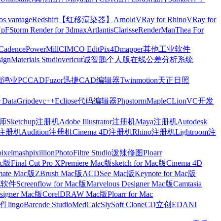
os vantage
Redshift【红移渲染器】
Arnold
VRay for Rhino
VRay for
Up
FStorm Render for 3dmax
Artlantis
Clarisse
RenderMan
Thea For
Cadence
PowerMill
CIMCO Edit
Pix4Dmapper
其他工业软件
ign
Materials Studio
vericut
诚智鹏个人版在线公差分析系统
d
鸿业
PCCAD
Fuzor
迅捷CAD编辑器
Twinmotion
天正日照
+
DataGrip
devc++
Eclipse
代码编辑器
Phpstorm
Maple
CLion
VC开发
Sketchup注册机
Adobe Illustrator注册机
Maya注册机
Autodesk
cts注册机
Audition注册机
Cinema 4D注册机
Rhino注册机
Lightroom注
pixelmash
pixillion
PhotoFiltre Studio
泼辣修图Ploarr
Mac版
Final Cut Pro X
Premiere Mac版
sketch for Mac版
Cinema 4D
mate Mac版
ZBrush Mac版
ACDSee Mac版
Keynote for Mac版
他软件
Screenflow for Mac版
Marvelous Designer Mac版
Camtasia
esigner Mac版
CorelDRAW Mac版
Ploarr for Mac
件
lingo
Barcode Studio
MedCalc
SlySoft CloneCD
立创EDA
NI