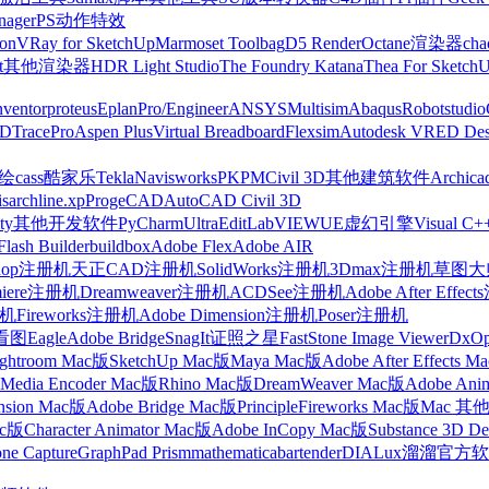
nager
PS动作特效
on
VRay for SketchUp
Marmoset Toolbag
D5 Render
Octane渲染器
cha
t
其他渲染器
HDR Light Studio
The Foundry Katana
Thea For Sketch
nventor
proteus
Eplan
Pro/Engineer
ANSYS
Multisim
Abaqus
Robotstudio
FD
TracePro
Aspen Plus
Virtual Breadboard
Flexsim
Autodesk VRED Des
cass
酷家乐
Tekla
Navisworks
PKPM
Civil 3D
其他建筑软件
Archica
is
archline.xp
ProgeCAD
AutoCAD Civil 3D
ty
其他开发软件
PyCharm
UltraEdit
LabVIEW
UE虚幻引擎
Visual C+
Flash Builder
buildbox
Adobe Flex
Adobe AIR
shop注册机
天正CAD注册机
SolidWorks注册机
3Dmax注册机
草图大师
miere注册机
Dreamweaver注册机
ACDSee注册机
Adobe After Effe
册机
Fireworks注册机
Adobe Dimension注册机
Poser注册机
看图
Eagle
Adobe Bridge
SnagIt
证照之星
FastStone Image Viewer
DxO
ightroom Mac版
SketchUp Mac版
Maya Mac版
Adobe After Effects 
Media Encoder Mac版
Rhino Mac版
DreamWeaver Mac版
Adobe Ani
nsion Mac版
Adobe Bridge Mac版
Principle
Fireworks Mac版
Mac 其
ac版
Character Animator Mac版
Adobe InCopy Mac版
Substance 3D D
one Capture
GraphPad Prism
mathematica
bartender
DIALux
溜溜官方软