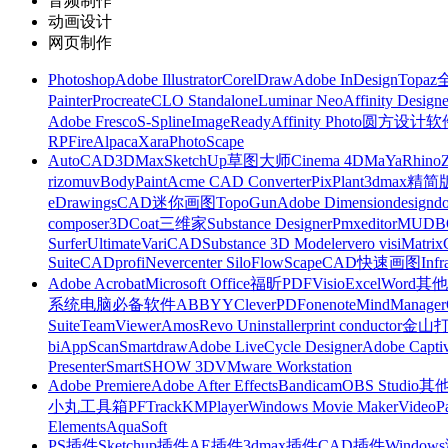
音频制作
动画设计
网页制作
Photoshop
Adobe Illustrator
CorelDraw
Adobe InDesign
Topa
Painter
Procreate
CLO Standalone
Luminar Neo
Affinity Designe
Adobe Fresco
S-Spline
ImageReady
Affinity Photo
圆方设计软
RP
FireAlpaca
Xara
PhotoScape
AutoCAD
3DMax
SketchUp草图大师
Cinema 4D
MaYa
Rhino
rizomuv
BodyPaint
Acme CAD Converter
PixPlant
3dmax精简
eDrawings
CAD迷你画图
TopoGun
Adobe Dimension
designdo
composer
3DCoat
三维家
Substance Designer
Pmxeditor
MUDB
Surfer
Ultimate
VariCAD
Substance 3D Modeler
vero visi
Matrix
Suite
CADprofi
Nevercenter Silo
FlowScape
CAD快速画图
Inf
Adobe Acrobat
Microsoft Office
福昕PDF
Visio
Excel
Word
其他
系统
电脑必备软件
ABBYY
CleverPDF
onenote
MindManager
Suite
TeamViewer
Amos
Revo Uninstaller
print conductor
金山
bi
AppScan
Smartdraw
Adobe LiveCycle Designer
Adobe Captiv
Presenter
SmartSHOW 3D
VMware Workstation
Adobe Premiere
Adobe After Effects
Bandicam
OBS Studio
其
小丸工具箱
PFTrack
KMPlayer
Windows Movie Maker
VideoP
Elements
AquaSoft
PS插件
Sketchup插件
AE插件
3dmax插件
CAD插件
Windo