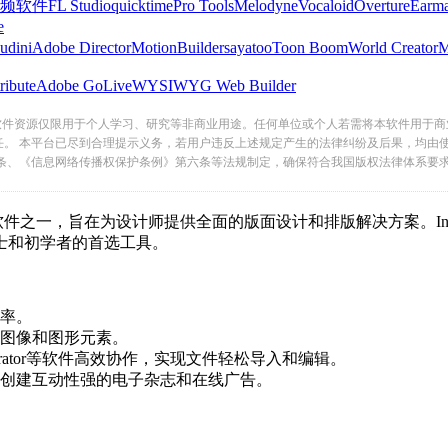
频软件
FL Studio
quicktime
Pro Tools
Melodyne
Vocaloid
Overture
Earma
e
udini
Adobe Director
MotionBuilder
sayatoo
Toon Boom
World Creator
ribute
Adobe GoLive
WYSIWYG Web Builder
软件资源仅限用于个人学习、研究等非商业用途。任何单位或个人若需将本软件用于商
任。 本平台已尽到合理提示义务，若用户违反上述规定产生的法律纠纷及后果，均由
条、《信息网络传播权保护条例》第六条等法规制定，确保符合我国版权法律体系要
软件之一，旨在为设计师提供全面的版面设计和排版解决方案。InDe
和初学者的首选工具。
率。
像和图形元素。
strator等软件高效协作，实现文件轻松导入和编辑。
能创建互动性强的电子杂志和在线广告。