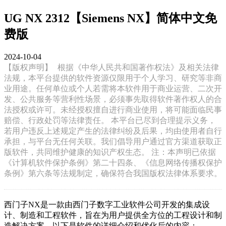
UG NX 2312【Siemens NX】简体中文免
费版
2024-10-04
【版权声明】
根据《中华人民共和国著作权法》及相关法律
法规，本平台提供的软件资源仅限用于个人学习、研究等非商
业用途。任何单位或个人若需将本软件用于商业运营、二次开
发、公共服务等营利性场景，必须事先取得软件著作权人的合
法授权或许可。未经授权擅自进行商业使用，将可能面临民事
赔偿、行政处罚等法律责任。 本平台已尽到合理提示义务，
若用户违反上述规定产生的法律纠纷及后果，均由使用者自行
承担，与平台无任何关联。我们倡导用户通过官方渠道获取正
版软件，共同维护健康的知识产权生态。 注：本声明已依据
《计算机软件保护条例》第二十四条、《信息网络传播权保护
条例》第六条等法规制定，确保符合我国版权法律体系要求。
西门子NX是一款由西门子数字工业软件公司开发的集成设
计、制造和工程软件，旨在为用户提供全方位的工程设计和制
造解决方案。以下是软件的详细介绍和优化后的内容：