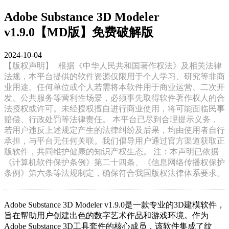
Adobe Substance 3D Modeler
v1.9.0【MD版】免费破解版
2024-10-04
【版权声明】
根据《中华人民共和国著作权法》及相关法律
法规，本平台提供的软件资源仅限用于个人学习、研究等非商
业用途。任何单位或个人若需将本软件用于商业运营、二次开
发、公共服务等营利性场景，必须事先取得软件著作权人的合
法授权或许可。未经授权擅自进行商业使用，将可能面临民事
赔偿、行政处罚等法律责任。 本平台已尽到合理提示义务，
若用户违反上述规定产生的法律纠纷及后果，均由使用者自行
承担，与平台无任何关联。我们倡导用户通过官方渠道获取正
版软件，共同维护健康的知识产权生态。 注：本声明已依据
《计算机软件保护条例》第二十四条、《信息网络传播权保护
条例》第六条等法规制定，确保符合我国版权法律体系要求。
Adobe Substance 3D Modeler v1.9.0是一款专业的3D建模软件，
旨在帮助用户创建出色的数字艺术作品和游戏环境。作为
Adobe Substance 3D工具套件的核心成员，该软件集成了纹