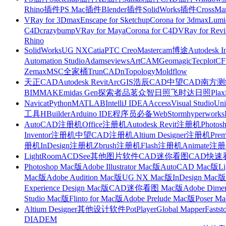
Rhino插件
PS Mac插件
Blender插件
SolidWorks插件
CrossMa
VRay for 3Dmax
Enscape for Sketchup
Corona for 3dmax
Lumi
C4D
crazybump
VRay for Maya
Corona for C4D
VRay for Revi
Rhino
SolidWorks
UG NX
Catia
PTC Creo
Mastercam
博途
Autodesk I
Automation Studio
Adams
eviews
ArtCAM
Geomagic
Tecplot
C
Zemax
MSC全家桶
TrunCAD
nTopology
Moldflow
天正CAD
Autodesk Revit
ArcGIS
浩辰CAD
中望CAD
南方测绘
BIMMAKE
midas Gen
探索者
品茗
众智日照
飞时达日照
Plax
Navicat
Python
MATLAB
IntelliJ IDEA
Access
Visual Studio
Uni
工具
HBuilder
Arduino IDE
程序员必备
WebStorm
hyperworks
AutoCAD注册机
Office注册机
Autodesk Revit注册机
Photo
Inventor注册机
中望CAD注册机
Altium Designer注册机
Pre
册机
InDesign注册机
Zbrush注册机
Flash注册机
Animate注
LightRoom
ACDSee
其他图片软件
CAD迷你看图
CAD快速
Photoshop Mac版
Adobe Illustrator Mac版
AutoCAD Mac版
L
Mac版
Adobe Audition Mac版
UG NX Mac版
InDesign Mac版
Experience Design Mac版
CAD迷你看图 Mac版
Adobe Dime
Studio Mac版
Flinto for Mac版
Adobe Prelude Mac版
Poser M
Altium Designer
其他设计软件
PotPlayer
Global Mapper
Fastst
DIADEM