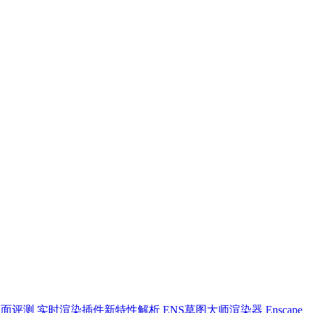
ketchUp全面评测 实时渲染插件新特性解析
ENS草图大师渲染器 Enscape