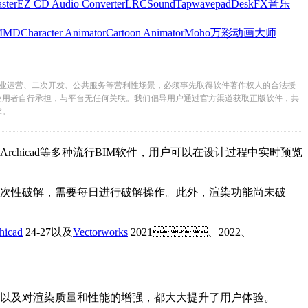
ster
EZ CD Audio Converter
LRC
SoundTap
wavepad
DeskFX
音乐
MMD
Character Animator
Cartoon Animator
Moho
万彩动画大师
业运营、二次开发、公共服务等营利性场景，必须事先取得软件著作权人的合法授
使用者自行承担，与平台无任何关联。我们倡导用户通过官方渠道获取正版软件，共
求。
、Archicad等多种流行BIM软件，用户可以在设计过程中实时预览
性破解，需要每日进行破解操作。此外，渲染功能尚未破
hicad
24-27以及
Vectorworks
2021、2022、
产和材料，以及对渲染质量和性能的增强，都大大提升了用户体验。