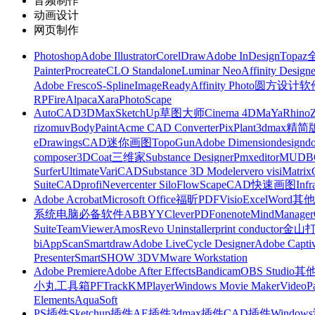
音频制作
动画设计
网页制作
Photoshop
Adobe Illustrator
CorelDraw
Adobe InDesign
Topa
Painter
Procreate
CLO Standalone
Luminar Neo
Affinity Designe
Adobe Fresco
S-Spline
ImageReady
Affinity Photo
圆方设计软
RP
FireAlpaca
Xara
PhotoScape
AutoCAD
3DMax
SketchUp草图大师
Cinema 4D
MaYa
Rhino
rizomuv
BodyPaint
Acme CAD Converter
PixPlant
3dmax精简
eDrawings
CAD迷你画图
TopoGun
Adobe Dimension
designdo
composer
3DCoat
三维家
Substance Designer
Pmxeditor
MUDB
Surfer
Ultimate
VariCAD
Substance 3D Modeler
vero visi
Matrix
Suite
CADprofi
Nevercenter Silo
FlowScape
CAD快速画图
Inf
Adobe Acrobat
Microsoft Office
福昕PDF
Visio
Excel
Word
其他
系统
电脑必备软件
ABBYY
CleverPDF
onenote
MindManager
Suite
TeamViewer
Amos
Revo Uninstaller
print conductor
金山
bi
AppScan
Smartdraw
Adobe LiveCycle Designer
Adobe Captiv
Presenter
SmartSHOW 3D
VMware Workstation
Adobe Premiere
Adobe After Effects
Bandicam
OBS Studio
其
小丸工具箱
PFTrack
KMPlayer
Windows Movie Maker
VideoP
Elements
AquaSoft
PS插件
Sketchup插件
AE插件
3dmax插件
CAD插件
Windo