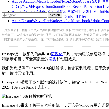
Adobe Audition
Media Encoder
Nero
iZotope
Cubase SX
其他音
CD刻录大师
Express burn
SoundBooth
RecordPad
Ableton Liv
Adobe Animate
Adobe Flash
其他动画软件
Live2D
TVPaint
Ho
CrazyTalk Animator
iClone
EmberGen
BluffTitler
Axure
DreamWeaver
FireWorks
Adobe Muse
iebook
Adobe Cont
【版权声明】
根据《中华人民共和国著作权法》及相关法律法规，本平台提供的
权或许可。未经授权擅自进行商业使用，将可能面临民事赔偿、行政处罚等法律责
同维护健康的知识产权生态。 注：本声明已依据《计算机软件保护条例》第二十四
Enscape是一款领先的实时3D
可视化
工具，专为建筑信息建模（B
和展示项目，享受高质量的
渲染
和动画效果。
我们为您提供了Enscape 4.0的破解版，包含安装教程，便
解，暂时无法使用。
Enscape 4.0适用于多个版本的设计软件，包括SketchUp 2019-20
2023（Service Pack 1以上）。
Enscape 4.0带来了跨平台体验的统一，无论是Windows用户还