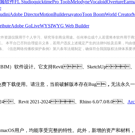
频软件
FL Studio
quicktime
Pro Tools
Melodyne
Vocaloid
Overture
Earma
e
udini
Adobe Director
MotionBuilder
sayatoo
Toon Boom
World Creator
ribute
Adobe GoLive
WYSIWYG Web Builder
软件资源仅限用于个人学习、研究等非商业用途。任何单位或个人若需将本软件用于商
任。 本平台已尽到合理提示义务，若用户违反上述规定产生的法律纠纷及后果，均由
条、《信息网络传播权保护条例》第六条等法规制定，确保符合我国版权法律体系要
IM）软件设计。它支持Revit、SketchUp
于您免费下载使用。请注意，当前破解版本存在Bug，无法永久一次
24、Revit 2021-2024、Rhino 6.0/7.0/8.0、
Arc
是macOS用户，均能享受完整的特性。此外，新增的资