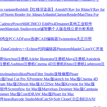
os vantage
Redshift【红移渲染器】
Arnold
VRay for Rhino
VRay for
Up
FStorm Render for 3dmax
Artlantis
Clarisse
RenderMan
Thea For
Cadence
PowerMill
CIMCO Edit
Pix4Dmapper
其他工业软件
ign
Materials Studio
vericut
诚智鹏个人版在线公差分析系统
d
鸿业
PCCAD
Fuzor
迅捷CAD编辑器
Twinmotion
天正日照
+
DataGrip
devc++
Eclipse
代码编辑器
Phpstorm
Maple
CLion
VC开发
Sketchup注册机
Adobe Illustrator注册机
Maya注册机
Autodesk
cts注册机
Audition注册机
Cinema 4D注册机
Rhino注册机
Lightroom注
pixelmash
pixillion
PhotoFiltre Studio
泼辣修图Ploarr
Mac版
Final Cut Pro X
Premiere Mac版
sketch for Mac版
Cinema 4D
mate Mac版
ZBrush Mac版
ACDSee Mac版
Keynote for Mac版
他软件
Screenflow for Mac版
Marvelous Designer Mac版
Camtasia
esigner Mac版
CorelDRAW Mac版
Ploarr for Mac
件
lingo
Barcode Studio
MedCalc
SlySoft CloneCD
立创EDA
NI