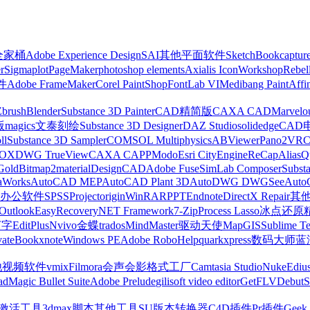
z全家桶
Adobe Experience Design
SAI
其他平面软件
SketchBook
captur
r
Sigmaplot
PageMaker
photoshop elements
Axialis IconWorkshop
Rebel
件
Adobe FrameMaker
Corel PaintShop
FontLab VI
Medibang Paint
Affi
Zbrush
Blender
Substance 3D Painter
CAD精简版
CAXA CAD
Marvelo
版
magics
文泰刻绘
Substance 3D Designer
DAZ Studio
solidedge
CAD
ll
Substance 3D Sampler
COMSOL Multiphysics
ABViewer
Pano2VR
OX
DWG TrueView
CAXA CAPP
Modo
Esri CityEngine
ReCap
Alias
Q
Gold
Bitmap2material
DesignCAD
Adobe Fuse
SimLab Composer
Subst
raWorks
AutoCAD MEP
AutoCAD Plant 3D
AutoDWG DWGSee
Auto
办公软件
SPSS
Project
origin
WinRAR
PPT
Endnote
DirectX Repair
其
Outlook
EasyRecovery
NET Framework
7-Zip
Process Lasso
冰点还原
打字
EditPlus
Nvivo
金蝶
trados
MindMaster
驱动天使
MapGIS
Sublime Te
ate
Bookxnote
Windows PE
Adobe RoboHelp
quarkxpress
数码大师
蓝
他视频软件
vmix
Filmora
会声会影
格式工厂
Camtasia Studio
Nuke
Ediu
ad
Magic Bullet Suite
Adobe Prelude
gilisoft video editor
GetFLV
Debut
S
ws激活工具
3dmax脚本
其他工具
SU版本转换器
C4D插件
Pr插件
Geek 