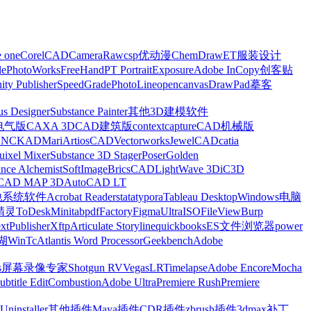
e one
CorelCAD
CameraRaw
csp优动漫
ChemDraw
ET服装设计
le
PhotoWorks
FreeHand
PT Portrait
Exposure
Adobe InCopy
创客贴
nity Publisher
SpeedGrade
PhotoLine
opencanvas
DrawPad
摹客
us Designer
Substance Painter
其他3D建模软件
电气版
CAXA 3D
CAD建筑版
contextcapture
CAD机械版
CNCKAD
Mari
ArtiosCAD
Vectorworks
JewelCAD
catia
uixel Mixer
Substance 3D Stager
Poser
Golden
ance Alchemist
SoftImage
BricsCAD
LightWave 3D
iC3D
CAD MAP 3D
AutoCAD LT
他系统软件
Acrobat Reader
stata
typora
Tableau Desktop
Windows电脑
精灵
ToDesk
Minitab
pdfFactory
Figma
UltraISO
FileView
Burp
xt
Publisher
Xftp
Articulate Storyline
quickbooks
ES文件浏览器
power
湖
WinTc
Atlantis Word Processor
Geekbench
Adobe
s
屏幕录像专家
Shotgun RV
Vegas
LRTimelapse
Adobe Encore
Mocha
ubtitle Edit
Combustion
Adobe Ultra
Premiere Rush
Premiere
Uninstaller
其他插件
Maya插件
CDR插件
zbrush插件
3dmax补丁