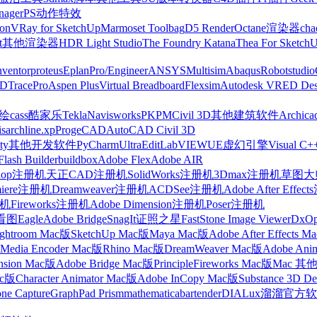
nager
PS动作特效
on
VRay for SketchUp
Marmoset Toolbag
D5 Render
Octane渲染器
cha
t
其他渲染器
HDR Light Studio
The Foundry Katana
Thea For Sketch
nventor
proteus
Eplan
Pro/Engineer
ANSYS
Multisim
Abaqus
Robotstudio
FD
TracePro
Aspen Plus
Virtual Breadboard
Flexsim
Autodesk VRED Des
cass
酷家乐
Tekla
Navisworks
PKPM
Civil 3D
其他建筑软件
Archica
is
archline.xp
ProgeCAD
AutoCAD Civil 3D
ty
其他开发软件
PyCharm
UltraEdit
LabVIEW
UE虚幻引擎
Visual C+
Flash Builder
buildbox
Adobe Flex
Adobe AIR
shop注册机
天正CAD注册机
SolidWorks注册机
3Dmax注册机
草图大师
miere注册机
Dreamweaver注册机
ACDSee注册机
Adobe After Effe
册机
Fireworks注册机
Adobe Dimension注册机
Poser注册机
看图
Eagle
Adobe Bridge
SnagIt
证照之星
FastStone Image Viewer
DxO
ightroom Mac版
SketchUp Mac版
Maya Mac版
Adobe After Effects 
Media Encoder Mac版
Rhino Mac版
DreamWeaver Mac版
Adobe Ani
nsion Mac版
Adobe Bridge Mac版
Principle
Fireworks Mac版
Mac 其
ac版
Character Animator Mac版
Adobe InCopy Mac版
Substance 3D D
one Capture
GraphPad Prism
mathematica
bartender
DIALux
溜溜官方软