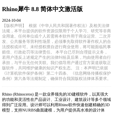
Rhino犀牛 8.8 简体中文激活版
2024-10-04
【版权声明】
根据《中华人民共和国著作权法》及相关法律
法规，本平台提供的软件资源仅限用于个人学习、研究等非商
业用途。任何单位或个人若需将本软件用于商业运营、二次开
发、公共服务等营利性场景，必须事先取得软件著作权人的合
法授权或许可。未经授权擅自进行商业使用，将可能面临民事
赔偿、行政处罚等法律责任。 本平台已尽到合理提示义务，
若用户违反上述规定产生的法律纠纷及后果，均由使用者自行
承担，与平台无任何关联。我们倡导用户通过官方渠道获取正
版软件，共同维护健康的知识产权生态。 注：本声明已依据
《计算机软件保护条例》第二十四条、《信息网络传播权保护
条例》第六条等法规制定，确保符合我国版权法律体系要求。
Rhino (Rhinoceros) 是一款业界领先的3D建模软件，以其强大
的功能和灵活性在产品设计、工业设计、建筑设计等多个领域
得到广泛应用。设计师可以利用Rhino软件快速创建精确的3D
模型，支持NURBS曲面建模，为用户提供高水准的设计体