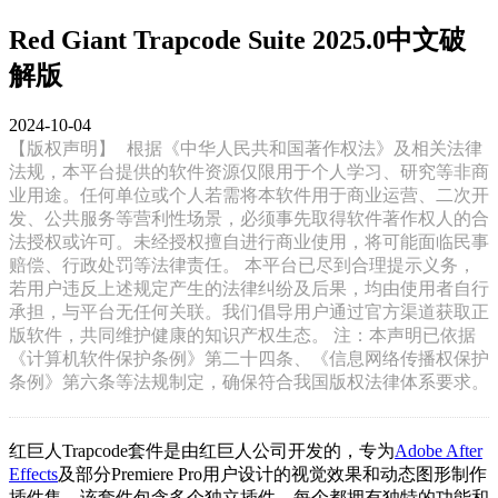
Red Giant Trapcode Suite 2025.0中文破
解版
2024-10-04
【版权声明】
根据《中华人民共和国著作权法》及相关法律
法规，本平台提供的软件资源仅限用于个人学习、研究等非商
业用途。任何单位或个人若需将本软件用于商业运营、二次开
发、公共服务等营利性场景，必须事先取得软件著作权人的合
法授权或许可。未经授权擅自进行商业使用，将可能面临民事
赔偿、行政处罚等法律责任。 本平台已尽到合理提示义务，
若用户违反上述规定产生的法律纠纷及后果，均由使用者自行
承担，与平台无任何关联。我们倡导用户通过官方渠道获取正
版软件，共同维护健康的知识产权生态。 注：本声明已依据
《计算机软件保护条例》第二十四条、《信息网络传播权保护
条例》第六条等法规制定，确保符合我国版权法律体系要求。
红巨人Trapcode套件是由红巨人公司开发的，专为
Adobe After
Effects
及部分Premiere Pro用户设计的视觉效果和动态图形制作
插件集。该套件包含多个独立插件，每个都拥有独特的功能和