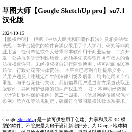
草图大师【Google SketchUp pro】su7.1
汉化版
2024-10-15
【版权声明】
根据《中华人民共和国著作权法》及相关法律
法规，本平台提供的软件资源仅限用于个人学习、研究等非商
业用途。任何单位或个人若需将本软件用于商业运营、二次开
发、公共服务等营利性场景，必须事先取得软件著作权人的合
法授权或许可。未经授权擅自进行商业使用，将可能面临民事
赔偿、行政处罚等法律责任。 本平台已尽到合理提示义务，
若用户违反上述规定产生的法律纠纷及后果，均由使用者自行
承担，与平台无任何关联。我们倡导用户通过官方渠道获取正
版软件，共同维护健康的知识产权生态。 注：本声明已依据
《计算机软件保护条例》第二十四条、《信息网络传播权保护
条例》第六条等法规制定，确保符合我国版权法律体系要求。
Google
SketchUp
是一款可供您用于创建、共享和展示 3D 模
型的软件。不管您是为房子设计新增部分、为 Google 地球构
建模型，还是给五年级学生教地理，您都可以使用 SketchUp