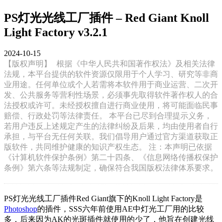
PS灯光光线工厂插件 – Red Giant Knoll
Light Factory v3.2.1
2024-10-15
【版权声明】
根据《中华人民共和国著作权法》及相关法律
法规，本平台提供的软件资源仅限用于个人学习、研究等非商
业用途。任何单位或个人若需将本软件用于商业运营、二次开
发、公共服务等营利性场景，必须事先取得软件著作权人的合
法授权或许可。未经授权擅自进行商业使用，将可能面临民事
赔偿、行政处罚等法律责任。 本平台已尽到合理提示义务，
若用户违反上述规定产生的法律纠纷及后果，均由使用者自行
承担，与平台无任何关联。我们倡导用户通过官方渠道获取正
版软件，共同维护健康的知识产权生态。 注：本声明已依据
《计算机软件保护条例》第二十四条、《信息网络传播权保护
条例》第六条等法规制定，确保符合我国版权法律体系要求。
PS灯光光线工厂插件Red Giant旗下的Knoll Light Factory是
Photoshop
的插件，SSS六年前使用AE中灯光工厂用的比较
多，后来因为AK的光斑插件就使用的少了，他旨在创建光线