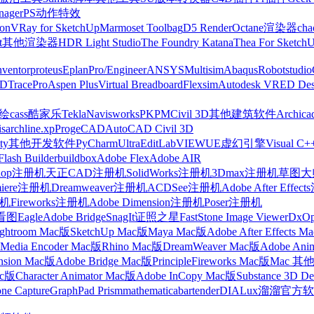
nager
PS动作特效
on
VRay for SketchUp
Marmoset Toolbag
D5 Render
Octane渲染器
cha
t
其他渲染器
HDR Light Studio
The Foundry Katana
Thea For Sketch
nventor
proteus
Eplan
Pro/Engineer
ANSYS
Multisim
Abaqus
Robotstudio
FD
TracePro
Aspen Plus
Virtual Breadboard
Flexsim
Autodesk VRED Des
cass
酷家乐
Tekla
Navisworks
PKPM
Civil 3D
其他建筑软件
Archica
is
archline.xp
ProgeCAD
AutoCAD Civil 3D
ty
其他开发软件
PyCharm
UltraEdit
LabVIEW
UE虚幻引擎
Visual C+
Flash Builder
buildbox
Adobe Flex
Adobe AIR
shop注册机
天正CAD注册机
SolidWorks注册机
3Dmax注册机
草图大师
miere注册机
Dreamweaver注册机
ACDSee注册机
Adobe After Effe
册机
Fireworks注册机
Adobe Dimension注册机
Poser注册机
看图
Eagle
Adobe Bridge
SnagIt
证照之星
FastStone Image Viewer
DxO
ightroom Mac版
SketchUp Mac版
Maya Mac版
Adobe After Effects 
Media Encoder Mac版
Rhino Mac版
DreamWeaver Mac版
Adobe Ani
nsion Mac版
Adobe Bridge Mac版
Principle
Fireworks Mac版
Mac 其
ac版
Character Animator Mac版
Adobe InCopy Mac版
Substance 3D D
one Capture
GraphPad Prism
mathematica
bartender
DIALux
溜溜官方软