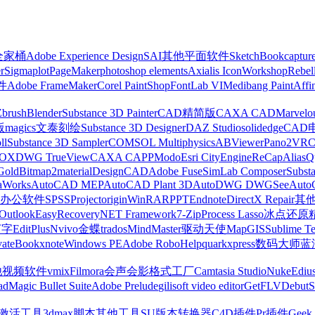
z全家桶
Adobe Experience Design
SAI
其他平面软件
SketchBook
captur
r
Sigmaplot
PageMaker
photoshop elements
Axialis IconWorkshop
Rebel
件
Adobe FrameMaker
Corel PaintShop
FontLab VI
Medibang Paint
Affi
Zbrush
Blender
Substance 3D Painter
CAD精简版
CAXA CAD
Marvelo
版
magics
文泰刻绘
Substance 3D Designer
DAZ Studio
solidedge
CAD
ll
Substance 3D Sampler
COMSOL Multiphysics
ABViewer
Pano2VR
OX
DWG TrueView
CAXA CAPP
Modo
Esri CityEngine
ReCap
Alias
Q
Gold
Bitmap2material
DesignCAD
Adobe Fuse
SimLab Composer
Subst
raWorks
AutoCAD MEP
AutoCAD Plant 3D
AutoDWG DWGSee
Auto
办公软件
SPSS
Project
origin
WinRAR
PPT
Endnote
DirectX Repair
其
Outlook
EasyRecovery
NET Framework
7-Zip
Process Lasso
冰点还原
打字
EditPlus
Nvivo
金蝶
trados
MindMaster
驱动天使
MapGIS
Sublime Te
ate
Bookxnote
Windows PE
Adobe RoboHelp
quarkxpress
数码大师
蓝
他视频软件
vmix
Filmora
会声会影
格式工厂
Camtasia Studio
Nuke
Ediu
ad
Magic Bullet Suite
Adobe Prelude
gilisoft video editor
GetFLV
Debut
S
ws激活工具
3dmax脚本
其他工具
SU版本转换器
C4D插件
Pr插件
Geek 