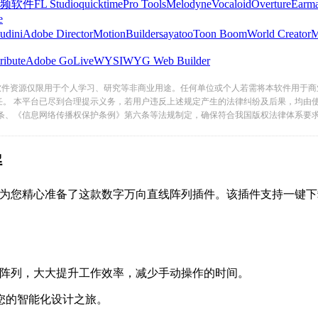
频软件
FL Studio
quicktime
Pro Tools
Melodyne
Vocaloid
Overture
Earma
e
udini
Adobe Director
MotionBuilder
sayatoo
Toon Boom
World Creator
ribute
Adobe GoLive
WYSIWYG Web Builder
软件资源仅限用于个人学习、研究等非商业用途。任何单位或个人若需将本软件用于商
任。 本平台已尽到合理提示义务，若用户违反上述规定产生的法律纠纷及后果，均由
条、《信息网络传播权保护条例》第六条等法规制定，确保符合我国版权法律体系要
解
心准备了这款数字万向直线阵列插件。该插件支持一键下载安装
，大大提升工作效率，减少手动操作的时间。
的智能化设计之旅。