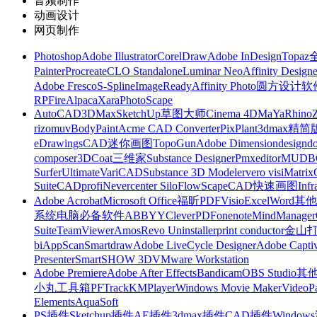
音频制作
动画设计
网页制作
Photoshop
Adobe Illustrator
CorelDraw
Adobe InDesign
Topa
Painter
Procreate
CLO Standalone
Luminar Neo
Affinity Designe
Adobe Fresco
S-Spline
ImageReady
Affinity Photo
圆方设计软
RP
FireAlpaca
Xara
PhotoScape
AutoCAD
3DMax
SketchUp草图大师
Cinema 4D
MaYa
Rhino
rizomuv
BodyPaint
Acme CAD Converter
PixPlant
3dmax精简
eDrawings
CAD迷你画图
TopoGun
Adobe Dimension
designdo
composer
3DCoat
三维家
Substance Designer
Pmxeditor
MUDB
Surfer
Ultimate
VariCAD
Substance 3D Modeler
vero visi
Matrix
Suite
CADprofi
Nevercenter Silo
FlowScape
CAD快速画图
Inf
Adobe Acrobat
Microsoft Office
福昕PDF
Visio
Excel
Word
其他
系统
电脑必备软件
ABBYY
CleverPDF
onenote
MindManager
Suite
TeamViewer
Amos
Revo Uninstaller
print conductor
金山
bi
AppScan
Smartdraw
Adobe LiveCycle Designer
Adobe Captiv
Presenter
SmartSHOW 3D
VMware Workstation
Adobe Premiere
Adobe After Effects
Bandicam
OBS Studio
其
小丸工具箱
PFTrack
KMPlayer
Windows Movie Maker
VideoP
Elements
AquaSoft
PS插件
Sketchup插件
AE插件
3dmax插件
CAD插件
Windo