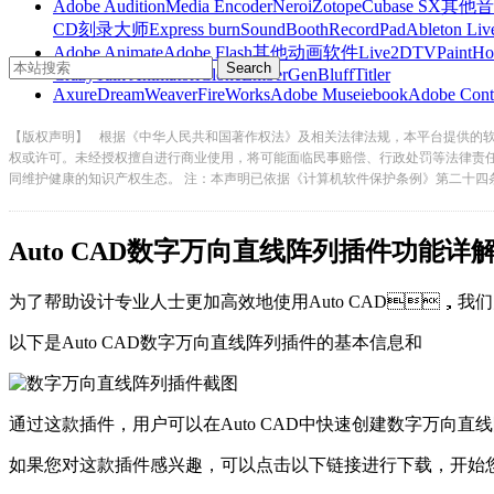
Adobe Audition
Media Encoder
Nero
iZotope
Cubase SX
其他音
CD刻录大师
Express burn
SoundBooth
RecordPad
Ableton Liv
Adobe Animate
Adobe Flash
其他动画软件
Live2D
TVPaint
Ho
CrazyTalk Animator
iClone
EmberGen
BluffTitler
Axure
DreamWeaver
FireWorks
Adobe Muse
iebook
Adobe Cont
【版权声明】
根据《中华人民共和国著作权法》及相关法律法规，本平台提供的
权或许可。未经授权擅自进行商业使用，将可能面临民事赔偿、行政处罚等法律责
同维护健康的知识产权生态。 注：本声明已依据《计算机软件保护条例》第二十四
Auto CAD数字万向直线阵列插件功能详
为了帮助设计专业人士更加高效地使用Auto CAD，我们为您精
以下是Auto CAD数字万向直线阵列插件的基本信息和
通过这款插件，用户可以在Auto CAD中快速创建数字万向直线阵列
如果您对这款插件感兴趣，可以点击以下链接进行下载，开始您