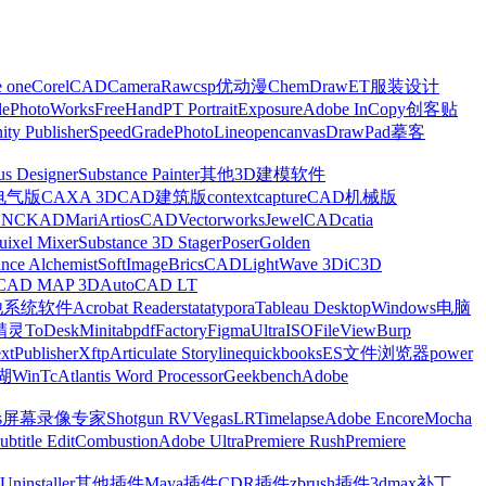
e one
CorelCAD
CameraRaw
csp优动漫
ChemDraw
ET服装设计
le
PhotoWorks
FreeHand
PT Portrait
Exposure
Adobe InCopy
创客贴
nity Publisher
SpeedGrade
PhotoLine
opencanvas
DrawPad
摹客
us Designer
Substance Painter
其他3D建模软件
电气版
CAXA 3D
CAD建筑版
contextcapture
CAD机械版
CNCKAD
Mari
ArtiosCAD
Vectorworks
JewelCAD
catia
uixel Mixer
Substance 3D Stager
Poser
Golden
ance Alchemist
SoftImage
BricsCAD
LightWave 3D
iC3D
CAD MAP 3D
AutoCAD LT
他系统软件
Acrobat Reader
stata
typora
Tableau Desktop
Windows电脑
精灵
ToDesk
Minitab
pdfFactory
Figma
UltraISO
FileView
Burp
xt
Publisher
Xftp
Articulate Storyline
quickbooks
ES文件浏览器
power
湖
WinTc
Atlantis Word Processor
Geekbench
Adobe
s
屏幕录像专家
Shotgun RV
Vegas
LRTimelapse
Adobe Encore
Mocha
ubtitle Edit
Combustion
Adobe Ultra
Premiere Rush
Premiere
Uninstaller
其他插件
Maya插件
CDR插件
zbrush插件
3dmax补丁