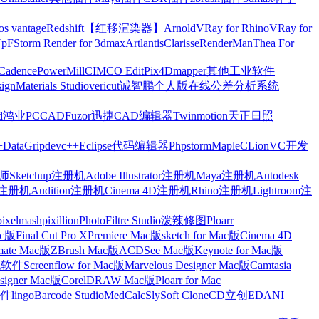
os vantage
Redshift【红移渲染器】
Arnold
VRay for Rhino
VRay for
Up
FStorm Render for 3dmax
Artlantis
Clarisse
RenderMan
Thea For
Cadence
PowerMill
CIMCO Edit
Pix4Dmapper
其他工业软件
ign
Materials Studio
vericut
诚智鹏个人版在线公差分析系统
d
鸿业
PCCAD
Fuzor
迅捷CAD编辑器
Twinmotion
天正日照
+
DataGrip
devc++
Eclipse
代码编辑器
Phpstorm
Maple
CLion
VC开发
Sketchup注册机
Adobe Illustrator注册机
Maya注册机
Autodesk
cts注册机
Audition注册机
Cinema 4D注册机
Rhino注册机
Lightroom注
pixelmash
pixillion
PhotoFiltre Studio
泼辣修图Ploarr
Mac版
Final Cut Pro X
Premiere Mac版
sketch for Mac版
Cinema 4D
mate Mac版
ZBrush Mac版
ACDSee Mac版
Keynote for Mac版
他软件
Screenflow for Mac版
Marvelous Designer Mac版
Camtasia
esigner Mac版
CorelDRAW Mac版
Ploarr for Mac
件
lingo
Barcode Studio
MedCalc
SlySoft CloneCD
立创EDA
NI