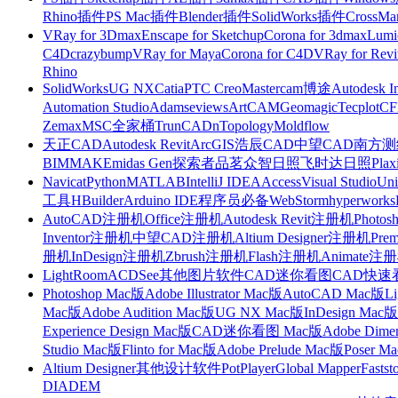
Rhino插件
PS Mac插件
Blender插件
SolidWorks插件
CrossMa
VRay for 3Dmax
Enscape for Sketchup
Corona for 3dmax
Lumi
C4D
crazybump
VRay for Maya
Corona for C4D
VRay for Revi
Rhino
SolidWorks
UG NX
Catia
PTC Creo
Mastercam
博途
Autodesk I
Automation Studio
Adams
eviews
ArtCAM
Geomagic
Tecplot
C
Zemax
MSC全家桶
TrunCAD
nTopology
Moldflow
天正CAD
Autodesk Revit
ArcGIS
浩辰CAD
中望CAD
南方测绘
BIMMAKE
midas Gen
探索者
品茗
众智日照
飞时达日照
Plax
Navicat
Python
MATLAB
IntelliJ IDEA
Access
Visual Studio
Uni
工具
HBuilder
Arduino IDE
程序员必备
WebStorm
hyperworks
AutoCAD注册机
Office注册机
Autodesk Revit注册机
Photo
Inventor注册机
中望CAD注册机
Altium Designer注册机
Pre
册机
InDesign注册机
Zbrush注册机
Flash注册机
Animate注
LightRoom
ACDSee
其他图片软件
CAD迷你看图
CAD快速
Photoshop Mac版
Adobe Illustrator Mac版
AutoCAD Mac版
L
Mac版
Adobe Audition Mac版
UG NX Mac版
InDesign Mac版
Experience Design Mac版
CAD迷你看图 Mac版
Adobe Dime
Studio Mac版
Flinto for Mac版
Adobe Prelude Mac版
Poser M
Altium Designer
其他设计软件
PotPlayer
Global Mapper
Fastst
DIADEM