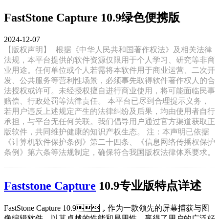
FastStone Capture 10.9绿色便携版
2024-12-07
【版权声明】
根据《中华人民共和国著作权法》及相关法律
法规，本平台提供的软件资源仅限用于个人学习、研究等非商
业用途。任何单位或个人若需将本软件用于商业运营、二次开
发、公共服务等营利性场景，必须事先取得软件著作权人的合
法授权或许可。未经授权擅自进行商业使用，将可能面临民事
赔偿、行政处罚等法律责任。 本平台已尽到合理提示义务，
若用户违反上述规定产生的法律纠纷及后果，均由使用者自行
承担，与平台无任何关联。我们倡导用户通过官方渠道获取正
版软件，共同维护健康的知识产权生态。 注：本声明已依据
《计算机软件保护条例》第二十四条、《信息网络传播权保护
条例》第六条等法规制定，确保符合我国版权法律体系要求。
Faststone Capture
10.9专业版特点详述
FastStone Capture 10.9，作为一款领先的屏幕捕获与图
像编辑软件，以其卓越的性能和易用性，赢得了用户的广泛好