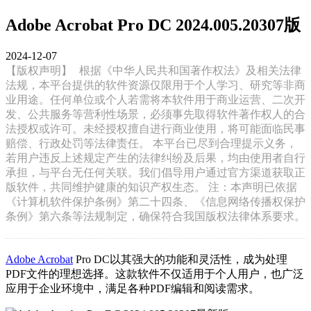
Adobe Acrobat Pro DC 2024.005.20307版
2024-12-07
【版权声明】
根据《中华人民共和国著作权法》及相关法律
法规，本平台提供的软件资源仅限用于个人学习、研究等非商
业用途。任何单位或个人若需将本软件用于商业运营、二次开
发、公共服务等营利性场景，必须事先取得软件著作权人的合
法授权或许可。未经授权擅自进行商业使用，将可能面临民事
赔偿、行政处罚等法律责任。 本平台已尽到合理提示义务，
若用户违反上述规定产生的法律纠纷及后果，均由使用者自行
承担，与平台无任何关联。我们倡导用户通过官方渠道获取正
版软件，共同维护健康的知识产权生态。 注：本声明已依据
《计算机软件保护条例》第二十四条、《信息网络传播权保护
条例》第六条等法规制定，确保符合我国版权法律体系要求。
Adobe Acrobat
Pro DC以其强大的功能和灵活性，成为处理
PDF文件的理想选择。这款软件不仅适用于个人用户，也广泛
应用于企业环境中，满足各种PDF编辑和阅读需求。