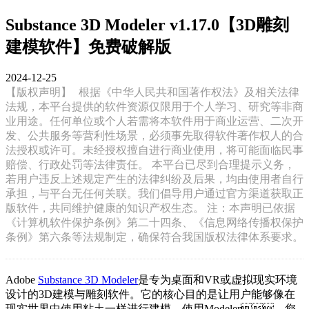
Substance 3D Modeler v1.17.0【3D雕刻
建模软件】免费破解版
2024-12-25
【版权声明】
根据《中华人民共和国著作权法》及相关法律
法规，本平台提供的软件资源仅限用于个人学习、研究等非商
业用途。任何单位或个人若需将本软件用于商业运营、二次开
发、公共服务等营利性场景，必须事先取得软件著作权人的合
法授权或许可。未经授权擅自进行商业使用，将可能面临民事
赔偿、行政处罚等法律责任。 本平台已尽到合理提示义务，
若用户违反上述规定产生的法律纠纷及后果，均由使用者自行
承担，与平台无任何关联。我们倡导用户通过官方渠道获取正
版软件，共同维护健康的知识产权生态。 注：本声明已依据
《计算机软件保护条例》第二十四条、《信息网络传播权保护
条例》第六条等法规制定，确保符合我国版权法律体系要求。
Adobe
Substance 3D Modeler
是专为桌面和VR或虚拟现实环境
设计的3D建模与雕刻软件。它的核心目的是让用户能够像在
现实世界中使用粘土一样进行建模。使用Modeler，您