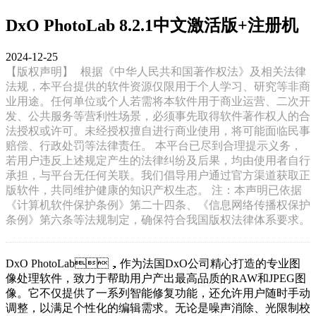
DxO PhotoLab 8.2.1中文激活版+注册机
2024-12-25
【版权声明】
根据《中华人民共和国著作权法》及相关法律
法规，本平台提供的软件资源仅限用于个人学习、研究等非商
业用途。任何单位或个人若需将本软件用于商业运营、二次开
发、公共服务等营利性场景，必须事先取得软件著作权人的合
法授权或许可。未经授权擅自进行商业使用，将可能面临民事
赔偿、行政处罚等法律责任。 本平台已尽到合理提示义务，
若用户违反上述规定产生的法律纠纷及后果，均由使用者自行
承担，与平台无任何关联。我们倡导用户通过官方渠道获取正
版软件，共同维护健康的知识产权生态。 注：本声明已依据
《计算机软件保护条例》第二十四条、《信息网络传播权保护
条例》第六条等法规制定，确保符合我国版权法律体系要求。
DxO PhotoLab，作为法国DxO公司精心打造的专业图
像处理软件，致力于帮助用户产出最高品质的RAW和JPEG图
像。它不仅提供了一系列智能修复功能，还允许用户随时手动
调整，以满足个性化的编辑需求。无论是噪声消除、光限制校