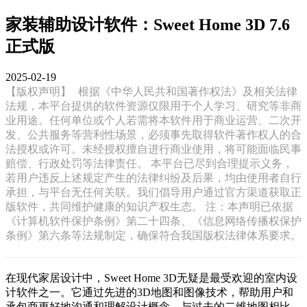
家装辅助设计软件：Sweet Home 3D 7.6
正式版
2025-02-19
【版权声明】
根据《中华人民共和国著作权法》及相关法律
法规，本平台提供的软件资源仅限用于个人学习、研究等非商
业用途。任何单位或个人若需将本软件用于商业运营、二次开
发、公共服务等营利性场景，必须事先取得软件著作权人的合
法授权或许可。未经授权擅自进行商业使用，将可能面临民事
赔偿、行政处罚等法律责任。 本平台已尽到合理提示义务，
若用户违反上述规定产生的法律纠纷及后果，均由使用者自行
承担，与平台无任何关联。我们倡导用户通过官方渠道获取正
版软件，共同维护健康的知识产权生态。 注：本声明已依据
《计算机软件保护条例》第二十四条、《信息网络传播权保护
条例》第六条等法规制定，确保符合我国版权法律体系要求。
在现代家居设计中，Sweet Home 3D无疑是最受欢迎的室内设
计软件之一。它通过先进的3D地图和图像技术，帮助用户和
承包商更好地沟通和理解设计概念。与过去的二维地图相比，