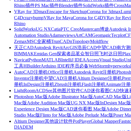
Rhino插件
PS Mac插件
Blender插件
SolidWorks插件
CrossMa
VRay for 3Dmax
Enscape for Sketchup
Corona for 3dmax
Lumi
C4D
crazybump
VRay for Maya
Corona for C4D
VRay for Revi
Rhino
SolidWorks
UG NX
Catia
PTC Creo
Mastercam
博途
Autodesk I
Automation Studio
Adams
eviews
ArtCAM
Geomagic
Tecplot
C
Zemax
MSC全家桶
TrunCAD
nTopology
Moldflow
天正CAD
Autodesk Revit
ArcGIS
浩辰CAD
中望CAD
南方测绘
BIMMAKE
midas Gen
探索者
品茗
众智日照
飞时达日照
Plax
Navicat
Python
MATLAB
IntelliJ IDEA
Access
Visual Studio
Uni
工具
HBuilder
Arduino IDE
程序员必备
WebStorm
hyperworks
AutoCAD注册机
Office注册机
Autodesk Revit注册机
Photo
Inventor注册机
中望CAD注册机
Altium Designer注册机
Pre
册机
InDesign注册机
Zbrush注册机
Flash注册机
Animate注
LightRoom
ACDSee
其他图片软件
CAD迷你看图
CAD快速
Photoshop Mac版
Adobe Illustrator Mac版
AutoCAD Mac版
L
Mac版
Adobe Audition Mac版
UG NX Mac版
InDesign Mac版
Experience Design Mac版
CAD迷你看图 Mac版
Adobe Dime
Studio Mac版
Flinto for Mac版
Adobe Prelude Mac版
Poser M
Altium Designer
其他设计软件
PotPlayer
Global Mapper
Fastst
DIADEM