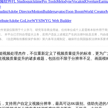
频软件
FL Studio
quicktime
Pro Tools
Melodyne
Vocaloid
Overture
Earma
e
udini
Adobe Director
MotionBuilder
sayatoo
Toon Boom
World Creator
ribute
Adobe GoLive
WYSIWYG Web Builder
软件资源仅限用于个人学习、研究等非商业用途。任何单位或个人若需将本软件用于商
任。 本平台已尽到合理提示义务，若用户违反上述规定产生的法律纠纷及后果，均由
条、《信息网络传播权保护条例》第六条等法规制定，确保符合我国版权法律体系要
匠心独运的人工智能视频处理杰作，不仅重新定义了视频质量提升的标准
视频质量提升的诸多难题，包括但不限于分辨率不足、画面模
飞跃，支持用户自定义视频分辨率，最高可达8K级别。借助先进的