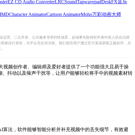
ster
EZ CD Audio Converter
LRC
SoundTap
wavepad
DeskFX
音乐
MMD
Character Animator
Cartoon Animator
Moho
万彩动画大师
业运营、二次开发、公共服务等营利性场景，必须事先取得软件著作权人的合法授
使用者自行承担，与平台无任何关联。我们倡导用户通过官方渠道获取正版软件，共
求。
，更为广大视频创作者、编辑师及爱好者提供了一个功能强大且易于操
糊、抖动以及噪声干扰等，让用户能够轻松将手中的视频素材转
AI算法，软件能够智能分析并补充视频中的丢失细节，有效避