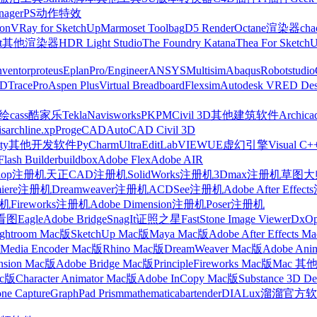
nager
PS动作特效
on
VRay for SketchUp
Marmoset Toolbag
D5 Render
Octane渲染器
cha
t
其他渲染器
HDR Light Studio
The Foundry Katana
Thea For Sketch
nventor
proteus
Eplan
Pro/Engineer
ANSYS
Multisim
Abaqus
Robotstudio
FD
TracePro
Aspen Plus
Virtual Breadboard
Flexsim
Autodesk VRED Des
cass
酷家乐
Tekla
Navisworks
PKPM
Civil 3D
其他建筑软件
Archica
is
archline.xp
ProgeCAD
AutoCAD Civil 3D
ty
其他开发软件
PyCharm
UltraEdit
LabVIEW
UE虚幻引擎
Visual C+
Flash Builder
buildbox
Adobe Flex
Adobe AIR
shop注册机
天正CAD注册机
SolidWorks注册机
3Dmax注册机
草图大师
miere注册机
Dreamweaver注册机
ACDSee注册机
Adobe After Effe
册机
Fireworks注册机
Adobe Dimension注册机
Poser注册机
看图
Eagle
Adobe Bridge
SnagIt
证照之星
FastStone Image Viewer
DxO
ightroom Mac版
SketchUp Mac版
Maya Mac版
Adobe After Effects 
Media Encoder Mac版
Rhino Mac版
DreamWeaver Mac版
Adobe Ani
nsion Mac版
Adobe Bridge Mac版
Principle
Fireworks Mac版
Mac 其
ac版
Character Animator Mac版
Adobe InCopy Mac版
Substance 3D D
one Capture
GraphPad Prism
mathematica
bartender
DIALux
溜溜官方软