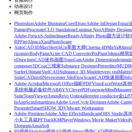
音频制作
动画设计
网页制作
Photoshop
Adobe Illustrator
CorelDraw
Adobe InDesign
Topa
Painter
Procreate
CLO Standalone
Luminar Neo
Affinity Designe
Adobe Fresco
S-Spline
ImageReady
Affinity Photo
圆方设计软
RP
FireAlpaca
Xara
PhotoScape
AutoCAD
3DMax
SketchUp草图大师
Cinema 4D
MaYa
Rhino
rizomuv
BodyPaint
Acme CAD Converter
PixPlant
3dmax精简
eDrawings
CAD迷你画图
TopoGun
Adobe Dimension
designdo
composer
3DCoat
三维家
Substance Designer
Pmxeditor
MUDB
Surfer
Ultimate
VariCAD
Substance 3D Modeler
vero visi
Matrix
Suite
CADprofi
Nevercenter Silo
FlowScape
CAD快速画图
Inf
Adobe Acrobat
Microsoft Office
福昕PDF
Visio
Excel
Word
其他
系统
电脑必备软件
ABBYY
CleverPDF
onenote
MindManager
Suite
TeamViewer
Amos
Revo Uninstaller
print conductor
金山
bi
AppScan
Smartdraw
Adobe LiveCycle Designer
Adobe Captiv
Presenter
SmartSHOW 3D
VMware Workstation
Adobe Premiere
Adobe After Effects
Bandicam
OBS Studio
其
小丸工具箱
PFTrack
KMPlayer
Windows Movie Maker
VideoP
Elements
AquaSoft
PS插件
Sketchup插件
AE插件
3dmax插件
CAD插件
Windo