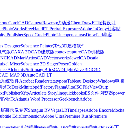
e one
CorelCAD
CameraRaw
csp优动漫
ChemDraw
ET服装设计
le
PhotoWorks
FreeHand
PT Portrait
Exposure
Adobe InCopy
创客贴
nity Publisher
SpeedGrade
PhotoLine
opencanvas
DrawPad
摹客
us Designer
Substance Painter
其他3D建模软件
电气版
CAXA 3D
CAD建筑版
contextcapture
CAD机械版
CNCKAD
Mari
ArtiosCAD
Vectorworks
JewelCAD
catia
uixel Mixer
Substance 3D Stager
Poser
Golden
ance Alchemist
SoftImage
BricsCAD
LightWave 3D
iC3D
CAD MAP 3D
AutoCAD LT
他系统软件
Acrobat Reader
stata
typora
Tableau Desktop
Windows电脑
精灵
ToDesk
Minitab
pdfFactory
Figma
UltraISO
FileView
Burp
xt
Publisher
Xftp
Articulate Storyline
quickbooks
ES文件浏览器
power
湖
WinTc
Atlantis Word Processor
Geekbench
Adobe
s
屏幕录像专家
Shotgun RV
Vegas
LRTimelapse
Adobe Encore
Mocha
ubtitle Edit
Combustion
Adobe Ultra
Premiere Rush
Premiere
Uninstaller
其他插件
Maya插件
CDR插件
zbrush插件
3dmax补丁