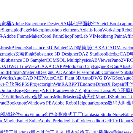
z全家桶
Adobe Experience Design
SAI
其他平面软件
SketchBook
captur
r
Sigmaplot
PageMaker
photoshop elements
Axialis IconWorkshop
Rebel
件
Adobe FrameMaker
Corel PaintShop
FontLab VI
Medibang Paint
Affi
Zbrush
Blender
Substance 3D Painter
CAD精简版
CAXA CAD
Marvelo
版
magics
文泰刻绘
Substance 3D Designer
DAZ Studio
solidedge
CAD
ll
Substance 3D Sampler
COMSOL Multiphysics
ABViewer
Pano2VR
OX
DWG TrueView
CAXA CAPP
Modo
Esri CityEngine
ReCap
Alias
Q
Gold
Bitmap2material
DesignCAD
Adobe Fuse
SimLab Composer
Subst
raWorks
AutoCAD MEP
AutoCAD Plant 3D
AutoDWG DWGSee
Auto
办公软件
SPSS
Project
origin
WinRAR
PPT
Endnote
DirectX Repair
其
Outlook
EasyRecovery
NET Framework
7-Zip
Process Lasso
冰点还原
打字
EditPlus
Nvivo
金蝶
trados
MindMaster
驱动天使
MapGIS
Sublime Te
ate
Bookxnote
Windows PE
Adobe RoboHelp
quarkxpress
数码大师
蓝
他视频软件
vmix
Filmora
会声会影
格式工厂
Camtasia Studio
Nuke
Ediu
ad
Magic Bullet Suite
Adobe Prelude
gilisoft video editor
GetFLV
Debut
S
ws激活工具
3dmax脚本
其他工具
SU版本转换器
C4D插件
Pr插件
Geek 