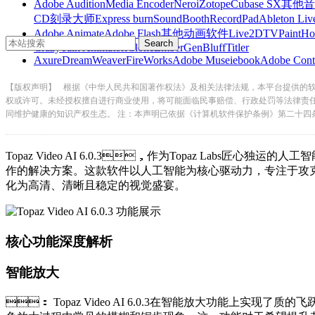
Adobe Audition
Media Encoder
Nero
iZotope
Cubase SX
其他音
CD刻录大师
Express burn
SoundBooth
RecordPad
Ableton Liv
Adobe Animate
Adobe Flash
其他动画软件
Live2D
TVPaint
Ho
CrazyTalk Animator
iClone
EmberGen
BluffTitler
Axure
DreamWeaver
FireWorks
Adobe Muse
iebook
Adobe Cont
【版权声明】
根据《中华人民共和国著作权法》及相关法律法规，本平台提供的
权或许可。未经授权擅自进行商业使用，将可能面临民事赔偿、行政处罚等法律责
同维护健康的知识产权生态。 注：本声明已依据《计算机软件保护条例》第二十四
Topaz Video AI 6.0.3，作为Topaz Labs
作的解决方案。这款软件以人工智能为核心驱动力，专注于攻克
化为高清、清晰且稳定的视觉盛宴。
核心功能深度解析
智能放大
： Topaz Video AI 6.0.3在智能放大功能上实现了质的