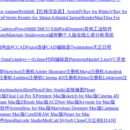
os vantage
Redshift【红移渲染器】
Arnold
VRay for Rhino
VRay for
Up
FStorm Render for 3dmax
Artlantis
Clarisse
RenderMan
Thea For
Cadence
PowerMill
CIMCO Edit
Pix4Dmapper
其他工业软件
ign
Materials Studio
vericut
诚智鹏个人版在线公差分析系统
d
鸿业
PCCAD
Fuzor
迅捷CAD编辑器
Twinmotion
天正日照
+
DataGrip
devc++
Eclipse
代码编辑器
Phpstorm
Maple
CLion
VC开发
Sketchup注册机
Adobe Illustrator注册机
Maya注册机
Autodesk
cts注册机
Audition注册机
Cinema 4D注册机
Rhino注册机
Lightroom注
pixelmash
pixillion
PhotoFiltre Studio
泼辣修图Ploarr
Mac版
Final Cut Pro X
Premiere Mac版
sketch for Mac版
Cinema 4D
mate Mac版
ZBrush Mac版
ACDSee Mac版
Keynote for Mac版
他软件
Screenflow for Mac版
Marvelous Designer Mac版
Camtasia
esigner Mac版
CorelDRAW Mac版
Ploarr for Mac
件
lingo
Barcode Studio
MedCalc
SlySoft CloneCD
立创EDA
NI