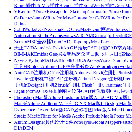
Rhino插件
PS Mac插件
Blender插件
SolidWorks插件
CrossMa
VRay for 3Dmax
Enscape for Sketchup
Corona for 3dmax
Lumi
C4D
crazybump
VRay for Maya
Corona for C4D
VRay for Revi
Rhino
SolidWorks
UG NX
Catia
PTC Creo
Mastercam
博途
Autodesk I
Automation Studio
Adams
eviews
ArtCAM
Geomagic
Tecplot
C
Zemax
MSC全家桶
TrunCAD
nTopology
Moldflow
天正CAD
Autodesk Revit
ArcGIS
浩辰CAD
中望CAD
南方测绘
BIMMAKE
midas Gen
探索者
品茗
众智日照
飞时达日照
Plax
Navicat
Python
MATLAB
IntelliJ IDEA
Access
Visual Studio
Uni
工具
HBuilder
Arduino IDE
程序员必备
WebStorm
hyperworks
AutoCAD注册机
Office注册机
Autodesk Revit注册机
Photo
Inventor注册机
中望CAD注册机
Altium Designer注册机
Pre
册机
InDesign注册机
Zbrush注册机
Flash注册机
Animate注
LightRoom
ACDSee
其他图片软件
CAD迷你看图
CAD快速
Photoshop Mac版
Adobe Illustrator Mac版
AutoCAD Mac版
L
Mac版
Adobe Audition Mac版
UG NX Mac版
InDesign Mac版
Experience Design Mac版
CAD迷你看图 Mac版
Adobe Dime
Studio Mac版
Flinto for Mac版
Adobe Prelude Mac版
Poser M
Altium Designer
其他设计软件
PotPlayer
Global Mapper
Fastst
DIADEM