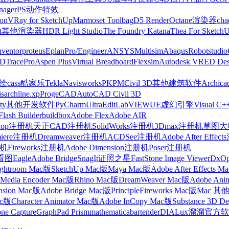
nager
PS动作特效
on
VRay for SketchUp
Marmoset Toolbag
D5 Render
Octane渲染器
cha
t
其他渲染器
HDR Light Studio
The Foundry Katana
Thea For Sketch
nventor
proteus
Eplan
Pro/Engineer
ANSYS
Multisim
Abaqus
Robotstudio
FD
TracePro
Aspen Plus
Virtual Breadboard
Flexsim
Autodesk VRED Des
cass
酷家乐
Tekla
Navisworks
PKPM
Civil 3D
其他建筑软件
Archica
is
archline.xp
ProgeCAD
AutoCAD Civil 3D
ty
其他开发软件
PyCharm
UltraEdit
LabVIEW
UE虚幻引擎
Visual C+
Flash Builder
buildbox
Adobe Flex
Adobe AIR
shop注册机
天正CAD注册机
SolidWorks注册机
3Dmax注册机
草图大师
miere注册机
Dreamweaver注册机
ACDSee注册机
Adobe After Effe
册机
Fireworks注册机
Adobe Dimension注册机
Poser注册机
看图
Eagle
Adobe Bridge
SnagIt
证照之星
FastStone Image Viewer
DxO
ightroom Mac版
SketchUp Mac版
Maya Mac版
Adobe After Effects 
Media Encoder Mac版
Rhino Mac版
DreamWeaver Mac版
Adobe Ani
nsion Mac版
Adobe Bridge Mac版
Principle
Fireworks Mac版
Mac 其
ac版
Character Animator Mac版
Adobe InCopy Mac版
Substance 3D D
one Capture
GraphPad Prism
mathematica
bartender
DIALux
溜溜官方软