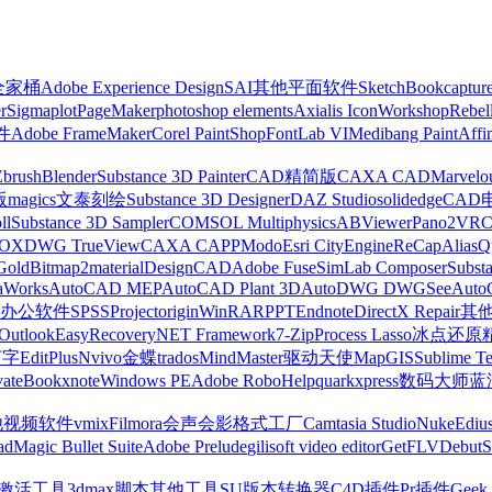
z全家桶
Adobe Experience Design
SAI
其他平面软件
SketchBook
captur
r
Sigmaplot
PageMaker
photoshop elements
Axialis IconWorkshop
Rebel
件
Adobe FrameMaker
Corel PaintShop
FontLab VI
Medibang Paint
Affi
Zbrush
Blender
Substance 3D Painter
CAD精简版
CAXA CAD
Marvelo
版
magics
文泰刻绘
Substance 3D Designer
DAZ Studio
solidedge
CAD
ll
Substance 3D Sampler
COMSOL Multiphysics
ABViewer
Pano2VR
OX
DWG TrueView
CAXA CAPP
Modo
Esri CityEngine
ReCap
Alias
Q
Gold
Bitmap2material
DesignCAD
Adobe Fuse
SimLab Composer
Subst
raWorks
AutoCAD MEP
AutoCAD Plant 3D
AutoDWG DWGSee
Auto
办公软件
SPSS
Project
origin
WinRAR
PPT
Endnote
DirectX Repair
其
Outlook
EasyRecovery
NET Framework
7-Zip
Process Lasso
冰点还原
打字
EditPlus
Nvivo
金蝶
trados
MindMaster
驱动天使
MapGIS
Sublime Te
ate
Bookxnote
Windows PE
Adobe RoboHelp
quarkxpress
数码大师
蓝
他视频软件
vmix
Filmora
会声会影
格式工厂
Camtasia Studio
Nuke
Ediu
ad
Magic Bullet Suite
Adobe Prelude
gilisoft video editor
GetFLV
Debut
S
ws激活工具
3dmax脚本
其他工具
SU版本转换器
C4D插件
Pr插件
Geek 