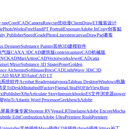
e one
CorelCAD
CameraRaw
csp优动漫
ChemDraw
ET服装设计
le
PhotoWorks
FreeHand
PT Portrait
Exposure
Adobe InCopy
创客贴
nity Publisher
SpeedGrade
PhotoLine
opencanvas
DrawPad
摹客
us Designer
Substance Painter
其他3D建模软件
电气版
CAXA 3D
CAD建筑版
contextcapture
CAD机械版
CNCKAD
Mari
ArtiosCAD
Vectorworks
JewelCAD
catia
uixel Mixer
Substance 3D Stager
Poser
Golden
ance Alchemist
SoftImage
BricsCAD
LightWave 3D
iC3D
CAD MAP 3D
AutoCAD LT
他系统软件
Acrobat Reader
stata
typora
Tableau Desktop
Windows电脑
精灵
ToDesk
Minitab
pdfFactory
Figma
UltraISO
FileView
Burp
xt
Publisher
Xftp
Articulate Storyline
quickbooks
ES文件浏览器
power
湖
WinTc
Atlantis Word Processor
Geekbench
Adobe
s
屏幕录像专家
Shotgun RV
Vegas
LRTimelapse
Adobe Encore
Mocha
ubtitle Edit
Combustion
Adobe Ultra
Premiere Rush
Premiere
Uninstaller
其他插件
Maya插件
CDR插件
zbrush插件
3dmax补丁