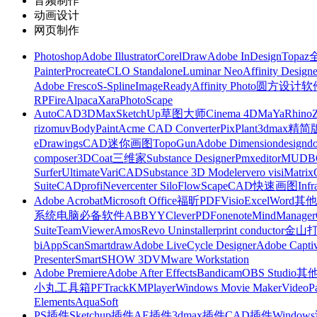
音频制作
动画设计
网页制作
Photoshop
Adobe Illustrator
CorelDraw
Adobe InDesign
Topa
Painter
Procreate
CLO Standalone
Luminar Neo
Affinity Designe
Adobe Fresco
S-Spline
ImageReady
Affinity Photo
圆方设计软
RP
FireAlpaca
Xara
PhotoScape
AutoCAD
3DMax
SketchUp草图大师
Cinema 4D
MaYa
Rhino
rizomuv
BodyPaint
Acme CAD Converter
PixPlant
3dmax精简
eDrawings
CAD迷你画图
TopoGun
Adobe Dimension
designdo
composer
3DCoat
三维家
Substance Designer
Pmxeditor
MUDB
Surfer
Ultimate
VariCAD
Substance 3D Modeler
vero visi
Matrix
Suite
CADprofi
Nevercenter Silo
FlowScape
CAD快速画图
Inf
Adobe Acrobat
Microsoft Office
福昕PDF
Visio
Excel
Word
其他
系统
电脑必备软件
ABBYY
CleverPDF
onenote
MindManager
Suite
TeamViewer
Amos
Revo Uninstaller
print conductor
金山
bi
AppScan
Smartdraw
Adobe LiveCycle Designer
Adobe Captiv
Presenter
SmartSHOW 3D
VMware Workstation
Adobe Premiere
Adobe After Effects
Bandicam
OBS Studio
其
小丸工具箱
PFTrack
KMPlayer
Windows Movie Maker
VideoP
Elements
AquaSoft
PS插件
Sketchup插件
AE插件
3dmax插件
CAD插件
Windo