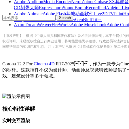
Adobe Audition
Media Encoder
Nero
iZotope
Cubase SX
其他音
CD刻录大师
Express burn
SoundBooth
RecordPad
Ableton Liv
Adobe Animate
Adobe Flash
其他动画软件
Live2D
TVPaint
Ho
CrazyTalk Animator
iClone
EmberGen
BluffTitler
Axure
DreamWeaver
FireWorks
Adobe Muse
iebook
Adobe Cont
【版权声明】
根据《中华人民共和国著作权法》及相关法律法规，本平台提供的
权或许可。未经授权擅自进行商业使用，将可能面临民事赔偿、行政处罚等法律责
同维护健康的知识产权生态。 注：本声明已依据《计算机软件保护条例》第二十四
Corona 12.2 For
Cinema 4D
R17-2025，作为一款专为Cin
的标杆。这款插件不仅为设计师、动画师及视觉特效师提供了
戏、建筑设计等多个领域。
核心特性详解
实时交互渲染