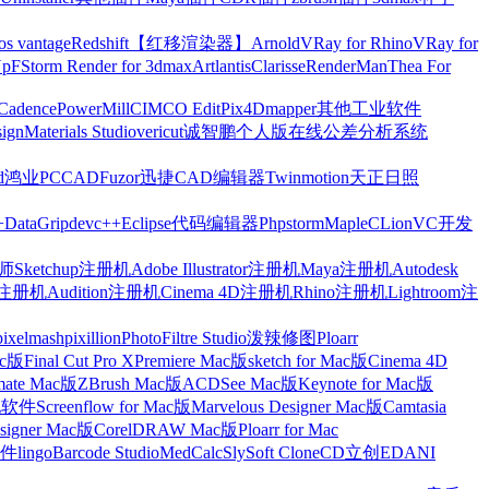
os vantage
Redshift【红移渲染器】
Arnold
VRay for Rhino
VRay for
Up
FStorm Render for 3dmax
Artlantis
Clarisse
RenderMan
Thea For
Cadence
PowerMill
CIMCO Edit
Pix4Dmapper
其他工业软件
ign
Materials Studio
vericut
诚智鹏个人版在线公差分析系统
d
鸿业
PCCAD
Fuzor
迅捷CAD编辑器
Twinmotion
天正日照
+
DataGrip
devc++
Eclipse
代码编辑器
Phpstorm
Maple
CLion
VC开发
Sketchup注册机
Adobe Illustrator注册机
Maya注册机
Autodesk
cts注册机
Audition注册机
Cinema 4D注册机
Rhino注册机
Lightroom注
pixelmash
pixillion
PhotoFiltre Studio
泼辣修图Ploarr
Mac版
Final Cut Pro X
Premiere Mac版
sketch for Mac版
Cinema 4D
mate Mac版
ZBrush Mac版
ACDSee Mac版
Keynote for Mac版
他软件
Screenflow for Mac版
Marvelous Designer Mac版
Camtasia
esigner Mac版
CorelDRAW Mac版
Ploarr for Mac
件
lingo
Barcode Studio
MedCalc
SlySoft CloneCD
立创EDA
NI