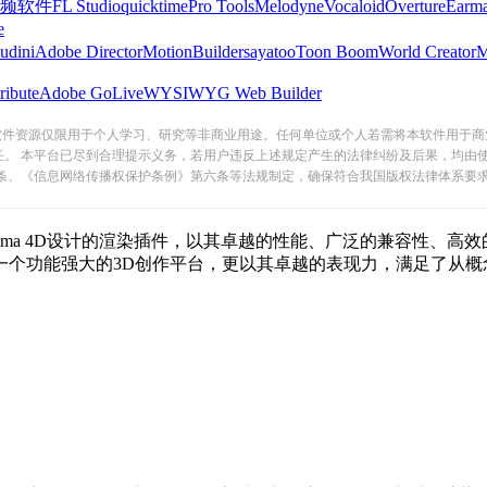
频软件
FL Studio
quicktime
Pro Tools
Melodyne
Vocaloid
Overture
Earma
e
udini
Adobe Director
MotionBuilder
sayatoo
Toon Boom
World Creator
ribute
Adobe GoLive
WYSIWYG Web Builder
软件资源仅限用于个人学习、研究等非商业用途。任何单位或个人若需将本软件用于商
任。 本平台已尽到合理提示义务，若用户违反上述规定产生的法律纠纷及后果，均由
条、《信息网络传播权保护条例》第六条等法规制定，确保符合我国版权法律体系要
ema 4D设计的渲染插件，以其卓越的性能、广泛的兼容性
一个功能强大的3D创作平台，更以其卓越的表现力，满足了从概