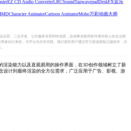
ster
EZ CD Audio Converter
LRC
SoundTap
wavepad
DeskFX
音乐
MMD
Character Animator
Cartoon Animator
Moho
万彩动画大师
业运营、二次开发、公共服务等营利性场景，必须事先取得软件著作权人的合法授
使用者自行承担，与平台无任何关联。我们倡导用户通过官方渠道获取正版软件，共
求。
、高效的渲染能力以及直观易用的操作界面，在3D创作领域树立了新
念设计到最终渲染的全方位需求，广泛应用于广告、影视、游