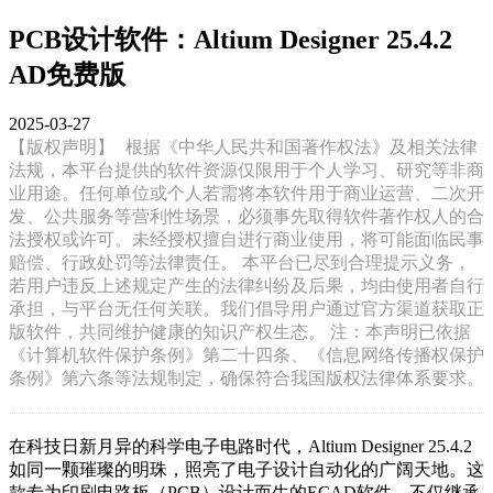
PCB设计软件：Altium Designer 25.4.2
AD免费版
2025-03-27
【版权声明】
根据《中华人民共和国著作权法》及相关法律
法规，本平台提供的软件资源仅限用于个人学习、研究等非商
业用途。任何单位或个人若需将本软件用于商业运营、二次开
发、公共服务等营利性场景，必须事先取得软件著作权人的合
法授权或许可。未经授权擅自进行商业使用，将可能面临民事
赔偿、行政处罚等法律责任。 本平台已尽到合理提示义务，
若用户违反上述规定产生的法律纠纷及后果，均由使用者自行
承担，与平台无任何关联。我们倡导用户通过官方渠道获取正
版软件，共同维护健康的知识产权生态。 注：本声明已依据
《计算机软件保护条例》第二十四条、《信息网络传播权保护
条例》第六条等法规制定，确保符合我国版权法律体系要求。
在科技日新月异的科学电子电路时代，Altium Designer 25.4.2
如同一颗璀璨的明珠，照亮了电子设计自动化的广阔天地。这
款专为印刷电路板（PCB）设计而生的ECAD软件，不仅继承