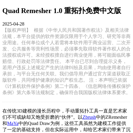
Quad Remesher 1.0 重拓扑免费中文版
2025-04-28
【版权声明】
根据《中华人民共和国著作权法》及相关法律
法规，本平台提供的软件资源仅限用于个人学习、研究等非商
业用途。任何单位或个人若需将本软件用于商业运营、二次开
发、公共服务等营利性场景，必须事先取得软件著作权人的合
法授权或许可。未经授权擅自进行商业使用，将可能面临民事
赔偿、行政处罚等法律责任。 本平台已尽到合理提示义务，
若用户违反上述规定产生的法律纠纷及后果，均由使用者自行
承担，与平台无任何关联。我们倡导用户通过官方渠道获取正
版软件，共同维护健康的知识产权生态。 注：本声明已依据
《计算机软件保护条例》第二十四条、《信息网络传播权保护
条例》第六条等法规制定，确保符合我国版权法律体系要求。
在传统3D建模的漫长历程中，手动重拓扑工具一直是艺术家
们不可或缺却又饱受折磨的“伙伴”。以
Zbrush
中的ZRemesher
和
MaYa
中的Quad Draw为例，这些工具虽然为建模工作提供
了一定的基础支持，但在实际运用中，却给艺术家们带来了沉