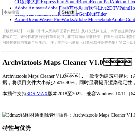
CD刻录大师
Express burn
SoundBooth
RecordPad
Ableton Liv
Adobe Animate
Adobe Flash
其他动画软件
Live2D
TVPaint
Ho
CrazyTalk Animator
iClone
EmberGen
BluffTitler
Axure
DreamWeaver
FireWorks
Adobe Muse
iebook
Adobe Cont
【版权声明】
根据《中华人民共和国著作权法》及相关法律法规，本平台提供的
权或许可。未经授权擅自进行商业使用，将可能面临民事赔偿、行政处罚等法律责
同维护健康的知识产权生态。 注：本声明已依据《计算机软件保护条例》第二十四
Archviztools Maps Cleaner V1
Archviztools Maps Cleaner V1.0，一款专
据，将项目文件大小减少50%-90%，同时显著提升渲染稳定性
本插件支持
3DS MAX
版本2018至2025，兼容Windows 10/1
特性与优势