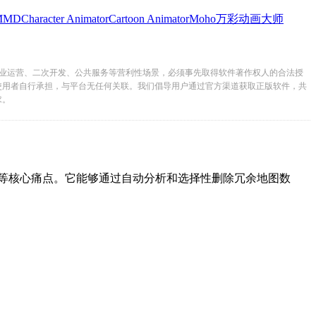
MMD
Character Animator
Cartoon Animator
Moho
万彩动画大师
业运营、二次开发、公共服务等营利性场景，必须事先取得软件著作权人的合法授
使用者自行承担，与平台无任何关联。我们倡导用户通过官方渠道获取正版软件，共
求。
、渲染滞后等核心痛点。它能够通过自动分析和选择性删除冗余地图数