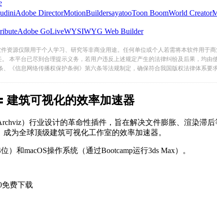
e
udini
Adobe Director
MotionBuilder
sayatoo
Toon Boom
World Creator
ribute
Adobe GoLive
WYSIWYG Web Builder
软件资源仅限用于个人学习、研究等非商业用途。任何单位或个人若需将本软件用于商
任。 本平台已尽到合理提示义务，若用户违反上述规定产生的法律纠纷及后果，均由
条、《信息网络传播权保护条例》第六条等法规制定，确保符合我国版权法律体系要
.0：建筑可视化的效率加速器
为建筑可视化（Archviz）行业设计的革命性插件，旨在解决文件膨胀
，成为全球顶级建筑可视化工作室的效率加速器。
1（64位）和macOS操作系统（通过Bootcamp运行3ds Max）。