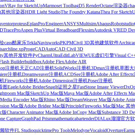
on
VRay for SketchUp
Marmoset Toolbag
D5 Render
Octane渲染器
cha
t
其他渲染器
HDR Light Studio
The Foundry Katana
Thea For Sketch
nventor
proteus
Eplan
Pro/Engineer
ANSYS
Multisim
Abaqus
Robotstudio
FD
TracePro
Aspen Plus
Virtual Breadboard
Flexsim
Autodesk VRED Des
cass
酷家乐
Tekla
Navisworks
PKPM
Civil 3D
其他建筑软件
Archica
is
archline.xp
ProgeCAD
AutoCAD Civil 3D
ty
其他开发软件
PyCharm
UltraEdit
LabVIEW
UE虚幻引擎
Visual C+
Flash Builder
buildbox
Adobe Flex
Adobe AIR
shop注册机
天正CAD注册机
SolidWorks注册机
3Dmax注册机
草图大师
miere注册机
Dreamweaver注册机
ACDSee注册机
Adobe After Effe
册机
Fireworks注册机
Adobe Dimension注册机
Poser注册机
看图
Eagle
Adobe Bridge
SnagIt
证照之星
FastStone Image Viewer
DxO
ightroom Mac版
SketchUp Mac版
Maya Mac版
Adobe After Effects 
Media Encoder Mac版
Rhino Mac版
DreamWeaver Mac版
Adobe Ani
nsion Mac版
Adobe Bridge Mac版
Principle
Fireworks Mac版
Mac 其
ac版
Character Animator Mac版
Adobe InCopy Mac版
Substance 3D D
one Capture
GraphPad Prism
mathematica
bartender
DIALux
溜溜官方软
频软件
FL Studio
quicktime
Pro Tools
Melodyne
Vocaloid
Overture
Earma