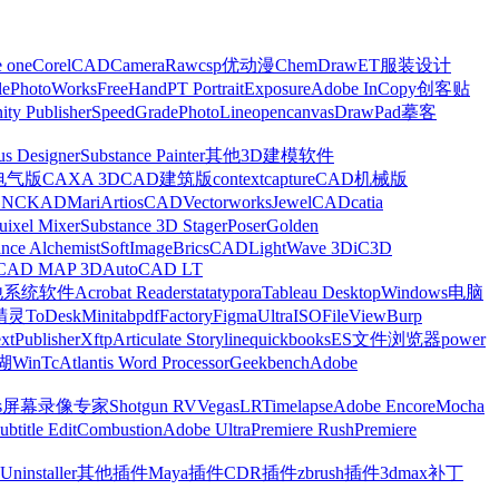
e one
CorelCAD
CameraRaw
csp优动漫
ChemDraw
ET服装设计
le
PhotoWorks
FreeHand
PT Portrait
Exposure
Adobe InCopy
创客贴
nity Publisher
SpeedGrade
PhotoLine
opencanvas
DrawPad
摹客
us Designer
Substance Painter
其他3D建模软件
电气版
CAXA 3D
CAD建筑版
contextcapture
CAD机械版
CNCKAD
Mari
ArtiosCAD
Vectorworks
JewelCAD
catia
uixel Mixer
Substance 3D Stager
Poser
Golden
ance Alchemist
SoftImage
BricsCAD
LightWave 3D
iC3D
CAD MAP 3D
AutoCAD LT
他系统软件
Acrobat Reader
stata
typora
Tableau Desktop
Windows电脑
精灵
ToDesk
Minitab
pdfFactory
Figma
UltraISO
FileView
Burp
xt
Publisher
Xftp
Articulate Storyline
quickbooks
ES文件浏览器
power
湖
WinTc
Atlantis Word Processor
Geekbench
Adobe
s
屏幕录像专家
Shotgun RV
Vegas
LRTimelapse
Adobe Encore
Mocha
ubtitle Edit
Combustion
Adobe Ultra
Premiere Rush
Premiere
Uninstaller
其他插件
Maya插件
CDR插件
zbrush插件
3dmax补丁