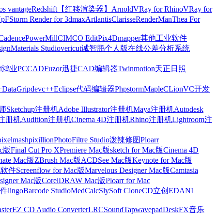
os vantage
Redshift【红移渲染器】
Arnold
VRay for Rhino
VRay for
Up
FStorm Render for 3dmax
Artlantis
Clarisse
RenderMan
Thea For
Cadence
PowerMill
CIMCO Edit
Pix4Dmapper
其他工业软件
ign
Materials Studio
vericut
诚智鹏个人版在线公差分析系统
d
鸿业
PCCAD
Fuzor
迅捷CAD编辑器
Twinmotion
天正日照
+
DataGrip
devc++
Eclipse
代码编辑器
Phpstorm
Maple
CLion
VC开发
Sketchup注册机
Adobe Illustrator注册机
Maya注册机
Autodesk
cts注册机
Audition注册机
Cinema 4D注册机
Rhino注册机
Lightroom注
pixelmash
pixillion
PhotoFiltre Studio
泼辣修图Ploarr
Mac版
Final Cut Pro X
Premiere Mac版
sketch for Mac版
Cinema 4D
mate Mac版
ZBrush Mac版
ACDSee Mac版
Keynote for Mac版
他软件
Screenflow for Mac版
Marvelous Designer Mac版
Camtasia
esigner Mac版
CorelDRAW Mac版
Ploarr for Mac
件
lingo
Barcode Studio
MedCalc
SlySoft CloneCD
立创EDA
NI
ster
EZ CD Audio Converter
LRC
SoundTap
wavepad
DeskFX
音乐