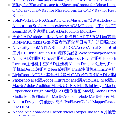
VRay for 3Dmax
Enscape for Sketchup
Corona for 3dmax
Lumi
C4D
crazybump
VRay for Maya
Corona for C4D
VRay for Revi
Rhino
SolidWorks
UG NX
Catia
PTC Creo
Mastercam
博途
Autodesk I
Automation Studio
Adams
eviews
ArtCAM
Geomagic
Tecplot
C
Zemax
MSC全家桶
TrunCAD
nTopology
Moldflow
天正CAD
Autodesk Revit
ArcGIS
浩辰CAD
中望CAD
南方测绘
BIMMAKE
midas Gen
探索者
品茗
众智日照
飞时达日照
Plax
Navicat
Python
MATLAB
IntelliJ IDEA
Access
Visual Studio
Uni
工具
HBuilder
Arduino IDE
程序员必备
WebStorm
hyperworks
AutoCAD注册机
Office注册机
Autodesk Revit注册机
Photo
Inventor注册机
中望CAD注册机
Altium Designer注册机
Pre
册机
InDesign注册机
Zbrush注册机
Flash注册机
Animate注
LightRoom
ACDSee
其他图片软件
CAD迷你看图
CAD快速
Photoshop Mac版
Adobe Illustrator Mac版
AutoCAD Mac版
L
Mac版
Adobe Audition Mac版
UG NX Mac版
InDesign Mac版
Experience Design Mac版
CAD迷你看图 Mac版
Adobe Dime
Studio Mac版
Flinto for Mac版
Adobe Prelude Mac版
Poser M
Altium Designer
其他设计软件
PotPlayer
Global Mapper
Fastst
DIADEM
Adobe Audition
Media Encoder
Nero
iZotope
Cubase SX
其他音