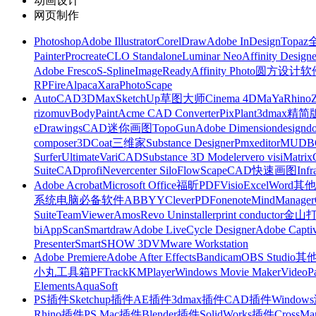
动画设计
网页制作
Photoshop
Adobe Illustrator
CorelDraw
Adobe InDesign
Topa
Painter
Procreate
CLO Standalone
Luminar Neo
Affinity Designe
Adobe Fresco
S-Spline
ImageReady
Affinity Photo
圆方设计软
RP
FireAlpaca
Xara
PhotoScape
AutoCAD
3DMax
SketchUp草图大师
Cinema 4D
MaYa
Rhino
rizomuv
BodyPaint
Acme CAD Converter
PixPlant
3dmax精简
eDrawings
CAD迷你画图
TopoGun
Adobe Dimension
designdo
composer
3DCoat
三维家
Substance Designer
Pmxeditor
MUDB
Surfer
Ultimate
VariCAD
Substance 3D Modeler
vero visi
Matrix
Suite
CADprofi
Nevercenter Silo
FlowScape
CAD快速画图
Inf
Adobe Acrobat
Microsoft Office
福昕PDF
Visio
Excel
Word
其他
系统
电脑必备软件
ABBYY
CleverPDF
onenote
MindManager
Suite
TeamViewer
Amos
Revo Uninstaller
print conductor
金山
bi
AppScan
Smartdraw
Adobe LiveCycle Designer
Adobe Captiv
Presenter
SmartSHOW 3D
VMware Workstation
Adobe Premiere
Adobe After Effects
Bandicam
OBS Studio
其
小丸工具箱
PFTrack
KMPlayer
Windows Movie Maker
VideoP
Elements
AquaSoft
PS插件
Sketchup插件
AE插件
3dmax插件
CAD插件
Windo
Rhino插件
PS Mac插件
Blender插件
SolidWorks插件
CrossMa