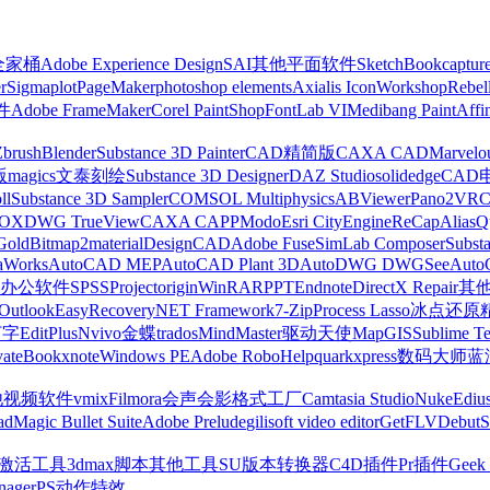
z全家桶
Adobe Experience Design
SAI
其他平面软件
SketchBook
captur
r
Sigmaplot
PageMaker
photoshop elements
Axialis IconWorkshop
Rebel
件
Adobe FrameMaker
Corel PaintShop
FontLab VI
Medibang Paint
Affi
Zbrush
Blender
Substance 3D Painter
CAD精简版
CAXA CAD
Marvelo
版
magics
文泰刻绘
Substance 3D Designer
DAZ Studio
solidedge
CAD
ll
Substance 3D Sampler
COMSOL Multiphysics
ABViewer
Pano2VR
OX
DWG TrueView
CAXA CAPP
Modo
Esri CityEngine
ReCap
Alias
Q
Gold
Bitmap2material
DesignCAD
Adobe Fuse
SimLab Composer
Subst
raWorks
AutoCAD MEP
AutoCAD Plant 3D
AutoDWG DWGSee
Auto
办公软件
SPSS
Project
origin
WinRAR
PPT
Endnote
DirectX Repair
其
Outlook
EasyRecovery
NET Framework
7-Zip
Process Lasso
冰点还原
打字
EditPlus
Nvivo
金蝶
trados
MindMaster
驱动天使
MapGIS
Sublime Te
ate
Bookxnote
Windows PE
Adobe RoboHelp
quarkxpress
数码大师
蓝
他视频软件
vmix
Filmora
会声会影
格式工厂
Camtasia Studio
Nuke
Ediu
ad
Magic Bullet Suite
Adobe Prelude
gilisoft video editor
GetFLV
Debut
S
ws激活工具
3dmax脚本
其他工具
SU版本转换器
C4D插件
Pr插件
Geek 
nager
PS动作特效