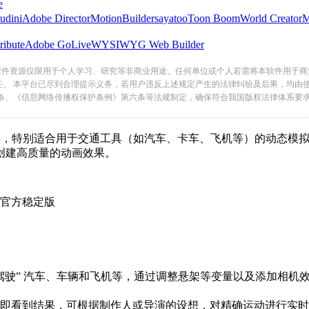
e
udini
Adobe Director
MotionBuilder
sayatoo
Toon Boom
World Creator
ribute
Adobe GoLive
WYSIWYG Web Builder
软件资源仅限用于个人学习、研究等非商业用途。任何单位或个人若需将本软件用于商
任。 本平台已尽到合理提示义务，若用户违反上述规定产生的法律纠纷及后果，均由
条、《信息网络传播权保护条例》第六条等法规制定，确保符合我国版权法律体系要
动画制作插件，特别适合用于交通工具（如汽车、卡车、飞机等）的动态模拟
建高质量的动画效果。
 “驾驶” 汽车、车辆和飞机等，通过调整悬架等变量以及添加相
即看到结果，可根据制作人或导演的设想，对精确运动进行实时控制