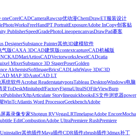
e one
CorelCAD
CameraRaw
csp优动漫
ChemDraw
ET服装设计
le
PhotoWorks
FreeHand
PT Portrait
Exposure
Adobe InCopy
创客贴
nity Publisher
SpeedGrade
PhotoLine
opencanvas
DrawPad
摹客
us Designer
Substance Painter
其他3D建模软件
电气版
CAXA 3D
CAD建筑版
contextcapture
CAD机械版
CNCKAD
Mari
ArtiosCAD
Vectorworks
JewelCAD
catia
uixel Mixer
Substance 3D Stager
Poser
Golden
ance Alchemist
SoftImage
BricsCAD
LightWave 3D
iC3D
CAD MAP 3D
AutoCAD LT
他系统软件
Acrobat Reader
stata
typora
Tableau Desktop
Windows电脑
精灵
ToDesk
Minitab
pdfFactory
Figma
UltraISO
FileView
Burp
xt
Publisher
Xftp
Articulate Storyline
quickbooks
ES文件浏览器
power
湖
WinTc
Atlantis Word Processor
Geekbench
Adobe
s
屏幕录像专家
Shotgun RV
Vegas
LRTimelapse
Adobe Encore
Mocha
ubtitle Edit
Combustion
Adobe Ultra
Premiere Rush
Premiere
Uninstaller
其他插件
Maya插件
CDR插件
zbrush插件
3dmax补丁