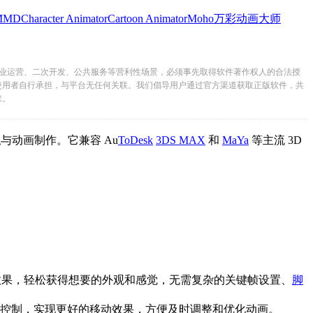
MMD
Character Animator
Cartoon Animator
Moho
万彩动画大师
业运营、二次开发、公共服务等营利性场景，必须事先取得软件著作权人的合法授
使用者自行承担，与平台无任何关联。我们倡导用户通过官方渠道获取正版软件，共
求。
与动画制作。它兼容 Au
ToDesk
3DS MAX
和
MaYa
等主流 3D
机效果，轻松获得想要的外观和感觉，无需复杂的关键帧设置、
脚
，实现更好的移动效果，方便及时调整和优化动画。