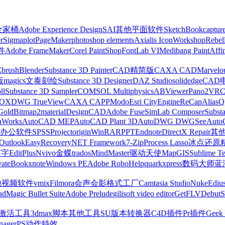
z全家桶
Adobe Experience Design
SAI
其他平面软件
SketchBook
captur
r
Sigmaplot
PageMaker
photoshop elements
Axialis IconWorkshop
Rebel
件
Adobe FrameMaker
Corel PaintShop
FontLab VI
Medibang Paint
Affi
Zbrush
Blender
Substance 3D Painter
CAD精简版
CAXA CAD
Marvelo
版
magics
文泰刻绘
Substance 3D Designer
DAZ Studio
solidedge
CAD
ll
Substance 3D Sampler
COMSOL Multiphysics
ABViewer
Pano2VR
OX
DWG TrueView
CAXA CAPP
Modo
Esri CityEngine
ReCap
Alias
Q
Gold
Bitmap2material
DesignCAD
Adobe Fuse
SimLab Composer
Subst
raWorks
AutoCAD MEP
AutoCAD Plant 3D
AutoDWG DWGSee
Auto
办公软件
SPSS
Project
origin
WinRAR
PPT
Endnote
DirectX Repair
其
Outlook
EasyRecovery
NET Framework
7-Zip
Process Lasso
冰点还原
打字
EditPlus
Nvivo
金蝶
trados
MindMaster
驱动天使
MapGIS
Sublime Te
ate
Bookxnote
Windows PE
Adobe RoboHelp
quarkxpress
数码大师
蓝
他视频软件
vmix
Filmora
会声会影
格式工厂
Camtasia Studio
Nuke
Ediu
ad
Magic Bullet Suite
Adobe Prelude
gilisoft video editor
GetFLV
Debut
S
ws激活工具
3dmax脚本
其他工具
SU版本转换器
C4D插件
Pr插件
Geek 
nager
PS动作特效