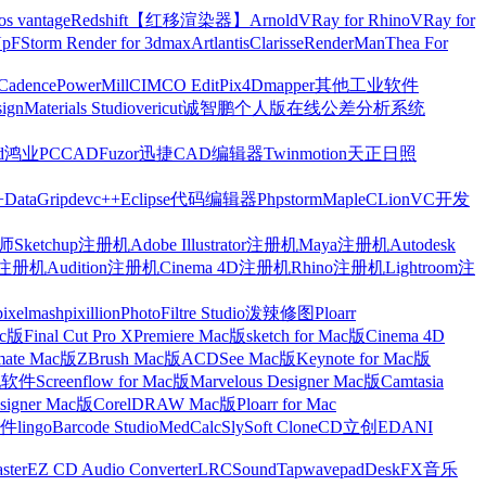
os vantage
Redshift【红移渲染器】
Arnold
VRay for Rhino
VRay for
Up
FStorm Render for 3dmax
Artlantis
Clarisse
RenderMan
Thea For
Cadence
PowerMill
CIMCO Edit
Pix4Dmapper
其他工业软件
ign
Materials Studio
vericut
诚智鹏个人版在线公差分析系统
d
鸿业
PCCAD
Fuzor
迅捷CAD编辑器
Twinmotion
天正日照
+
DataGrip
devc++
Eclipse
代码编辑器
Phpstorm
Maple
CLion
VC开发
Sketchup注册机
Adobe Illustrator注册机
Maya注册机
Autodesk
cts注册机
Audition注册机
Cinema 4D注册机
Rhino注册机
Lightroom注
pixelmash
pixillion
PhotoFiltre Studio
泼辣修图Ploarr
Mac版
Final Cut Pro X
Premiere Mac版
sketch for Mac版
Cinema 4D
mate Mac版
ZBrush Mac版
ACDSee Mac版
Keynote for Mac版
他软件
Screenflow for Mac版
Marvelous Designer Mac版
Camtasia
esigner Mac版
CorelDRAW Mac版
Ploarr for Mac
件
lingo
Barcode Studio
MedCalc
SlySoft CloneCD
立创EDA
NI
ster
EZ CD Audio Converter
LRC
SoundTap
wavepad
DeskFX
音乐