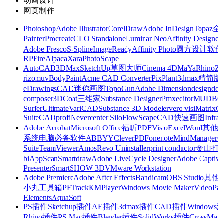
动画设计
网页制作
Photoshop
Adobe Illustrator
CorelDraw
Adobe InDesign
Topa
Painter
Procreate
CLO Standalone
Luminar Neo
Affinity Designe
Adobe Fresco
S-Spline
ImageReady
Affinity Photo
圆方设计软
RP
FireAlpaca
Xara
PhotoScape
AutoCAD
3DMax
SketchUp草图大师
Cinema 4D
MaYa
Rhino
rizomuv
BodyPaint
Acme CAD Converter
PixPlant
3dmax精简
eDrawings
CAD迷你画图
TopoGun
Adobe Dimension
designdo
composer
3DCoat
三维家
Substance Designer
Pmxeditor
MUDB
Surfer
Ultimate
VariCAD
Substance 3D Modeler
vero visi
Matrix
Suite
CADprofi
Nevercenter Silo
FlowScape
CAD快速画图
Inf
Adobe Acrobat
Microsoft Office
福昕PDF
Visio
Excel
Word
其他
系统
电脑必备软件
ABBYY
CleverPDF
onenote
MindManager
Suite
TeamViewer
Amos
Revo Uninstaller
print conductor
金山
bi
AppScan
Smartdraw
Adobe LiveCycle Designer
Adobe Captiv
Presenter
SmartSHOW 3D
VMware Workstation
Adobe Premiere
Adobe After Effects
Bandicam
OBS Studio
其
小丸工具箱
PFTrack
KMPlayer
Windows Movie Maker
VideoP
Elements
AquaSoft
PS插件
Sketchup插件
AE插件
3dmax插件
CAD插件
Windo
Rhino插件
PS Mac插件
Blender插件
SolidWorks插件
CrossMa