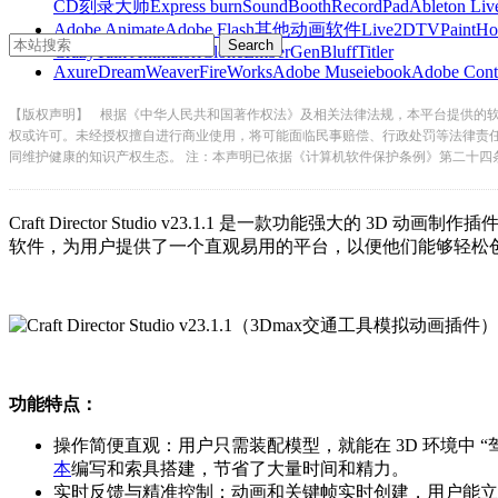
CD刻录大师
Express burn
SoundBooth
RecordPad
Ableton Liv
Adobe Animate
Adobe Flash
其他动画软件
Live2D
TVPaint
Ho
CrazyTalk Animator
iClone
EmberGen
BluffTitler
Axure
DreamWeaver
FireWorks
Adobe Muse
iebook
Adobe Cont
【版权声明】
根据《中华人民共和国著作权法》及相关法律法规，本平台提供的
权或许可。未经授权擅自进行商业使用，将可能面临民事赔偿、行政处罚等法律责
同维护健康的知识产权生态。 注：本声明已依据《计算机软件保护条例》第二十四
Craft Director Studio v23.1.1 是一款功能强大的 3D 
软件，为用户提供了一个直观易用的平台，以便他们能够轻松创
功能特点：
操作简便直观：用户只需装配模型，就能在 3D 环境中
本
编写和索具搭建，节省了大量时间和精力。
实时反馈与精准控制：动画和关键帧实时创建，用户能立