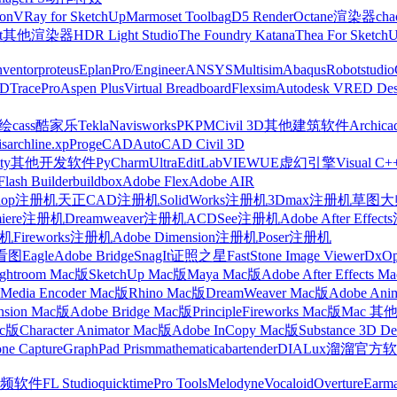
on
VRay for SketchUp
Marmoset Toolbag
D5 Render
Octane渲染器
cha
t
其他渲染器
HDR Light Studio
The Foundry Katana
Thea For Sketch
nventor
proteus
Eplan
Pro/Engineer
ANSYS
Multisim
Abaqus
Robotstudio
FD
TracePro
Aspen Plus
Virtual Breadboard
Flexsim
Autodesk VRED Des
cass
酷家乐
Tekla
Navisworks
PKPM
Civil 3D
其他建筑软件
Archica
is
archline.xp
ProgeCAD
AutoCAD Civil 3D
ty
其他开发软件
PyCharm
UltraEdit
LabVIEW
UE虚幻引擎
Visual C+
Flash Builder
buildbox
Adobe Flex
Adobe AIR
shop注册机
天正CAD注册机
SolidWorks注册机
3Dmax注册机
草图大师
miere注册机
Dreamweaver注册机
ACDSee注册机
Adobe After Effe
册机
Fireworks注册机
Adobe Dimension注册机
Poser注册机
看图
Eagle
Adobe Bridge
SnagIt
证照之星
FastStone Image Viewer
DxO
ightroom Mac版
SketchUp Mac版
Maya Mac版
Adobe After Effects 
Media Encoder Mac版
Rhino Mac版
DreamWeaver Mac版
Adobe Ani
nsion Mac版
Adobe Bridge Mac版
Principle
Fireworks Mac版
Mac 其
ac版
Character Animator Mac版
Adobe InCopy Mac版
Substance 3D D
one Capture
GraphPad Prism
mathematica
bartender
DIALux
溜溜官方软
频软件
FL Studio
quicktime
Pro Tools
Melodyne
Vocaloid
Overture
Earma