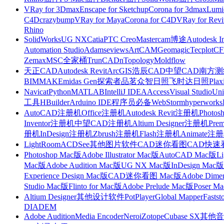
VRay for 3Dmax
Enscape for Sketchup
Corona for 3dmax
Lumi
C4D
crazybump
VRay for Maya
Corona for C4D
VRay for Revi
Rhino
SolidWorks
UG NX
Catia
PTC Creo
Mastercam
博途
Autodesk I
Automation Studio
Adams
eviews
ArtCAM
Geomagic
Tecplot
C
Zemax
MSC全家桶
TrunCAD
nTopology
Moldflow
天正CAD
Autodesk Revit
ArcGIS
浩辰CAD
中望CAD
南方测绘
BIMMAKE
midas Gen
探索者
品茗
众智日照
飞时达日照
Plax
Navicat
Python
MATLAB
IntelliJ IDEA
Access
Visual Studio
Uni
工具
HBuilder
Arduino IDE
程序员必备
WebStorm
hyperworks
AutoCAD注册机
Office注册机
Autodesk Revit注册机
Photo
Inventor注册机
中望CAD注册机
Altium Designer注册机
Pre
册机
InDesign注册机
Zbrush注册机
Flash注册机
Animate注
LightRoom
ACDSee
其他图片软件
CAD迷你看图
CAD快速
Photoshop Mac版
Adobe Illustrator Mac版
AutoCAD Mac版
L
Mac版
Adobe Audition Mac版
UG NX Mac版
InDesign Mac版
Experience Design Mac版
CAD迷你看图 Mac版
Adobe Dime
Studio Mac版
Flinto for Mac版
Adobe Prelude Mac版
Poser M
Altium Designer
其他设计软件
PotPlayer
Global Mapper
Fastst
DIADEM
Adobe Audition
Media Encoder
Nero
iZotope
Cubase SX
其他音