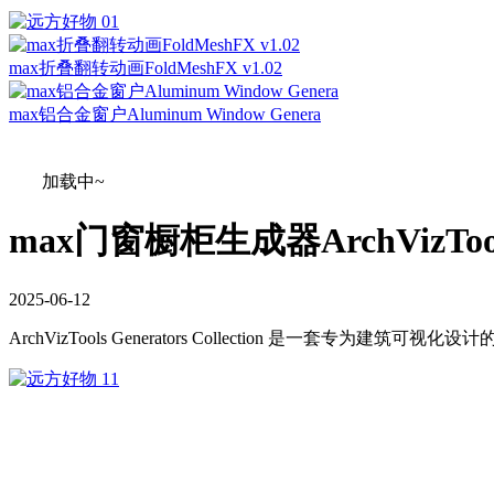
max折叠翻转动画FoldMeshFX v1.02
max铝合金窗户Aluminum Window Genera
加载中~
max门窗橱柜生成器ArchVizTools G
2025
-
06
-
12
ArchVizTools Generators Collection 