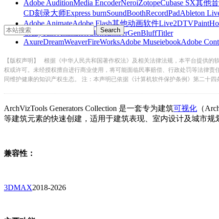
Adobe Audition
Media Encoder
Nero
iZotope
Cubase SX
其他音
CD刻录大师
Express burn
SoundBooth
RecordPad
Ableton Liv
Adobe Animate
Adobe Flash
其他动画软件
Live2D
TVPaint
Ho
CrazyTalk Animator
iClone
EmberGen
BluffTitler
Axure
DreamWeaver
FireWorks
Adobe Muse
iebook
Adobe Cont
【版权声明】
根据《中华人民共和国著作权法》及相关法律法规，本平台提供的
权或许可。未经授权擅自进行商业使用，将可能面临民事赔偿、行政处罚等法律责
同维护健康的知识产权生态。 注：本声明已依据《计算机软件保护条例》第二十四
ArchVizTools Generators Collection 是一套专为建筑
可视化
（Ar
等建筑元素的快速创建，适用于建筑表现、室内设计及城市规划等领域
兼容性：
3DMAX
2018-2026