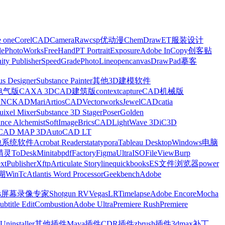
e one
CorelCAD
CameraRaw
csp优动漫
ChemDraw
ET服装设计
le
PhotoWorks
FreeHand
PT Portrait
Exposure
Adobe InCopy
创客贴
nity Publisher
SpeedGrade
PhotoLine
opencanvas
DrawPad
摹客
us Designer
Substance Painter
其他3D建模软件
电气版
CAXA 3D
CAD建筑版
contextcapture
CAD机械版
CNCKAD
Mari
ArtiosCAD
Vectorworks
JewelCAD
catia
uixel Mixer
Substance 3D Stager
Poser
Golden
ance Alchemist
SoftImage
BricsCAD
LightWave 3D
iC3D
CAD MAP 3D
AutoCAD LT
他系统软件
Acrobat Reader
stata
typora
Tableau Desktop
Windows电脑
精灵
ToDesk
Minitab
pdfFactory
Figma
UltraISO
FileView
Burp
xt
Publisher
Xftp
Articulate Storyline
quickbooks
ES文件浏览器
power
湖
WinTc
Atlantis Word Processor
Geekbench
Adobe
s
屏幕录像专家
Shotgun RV
Vegas
LRTimelapse
Adobe Encore
Mocha
ubtitle Edit
Combustion
Adobe Ultra
Premiere Rush
Premiere
Uninstaller
其他插件
Maya插件
CDR插件
zbrush插件
3dmax补丁