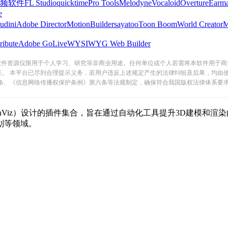
频软件
FL Studio
quicktime
Pro Tools
Melodyne
Vocaloid
Overture
Earma
e
udini
Adobe Director
MotionBuilder
sayatoo
Toon Boom
World Creator
ribute
Adobe GoLive
WYSIWYG Web Builder
软件资源仅限用于个人学习、研究等非商业用途。任何单位或个人若需将本软件用于商
任。 本平台已尽到合理提示义务，若用户违反上述规定产生的法律纠纷及后果，均由
条、《信息网络传播权保护条例》第六条等法规制定，确保符合我国版权法律体系要
chViz）设计的插件集合，旨在通过自动化工具提升3D建模和渲染的效率
。