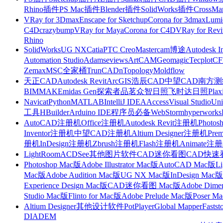
Rhino插件
PS Mac插件
Blender插件
SolidWorks插件
CrossMa
VRay for 3Dmax
Enscape for Sketchup
Corona for 3dmax
Lumi
C4D
crazybump
VRay for Maya
Corona for C4D
VRay for Revi
Rhino
SolidWorks
UG NX
Catia
PTC Creo
Mastercam
博途
Autodesk I
Automation Studio
Adams
eviews
ArtCAM
Geomagic
Tecplot
C
Zemax
MSC全家桶
TrunCAD
nTopology
Moldflow
天正CAD
Autodesk Revit
ArcGIS
浩辰CAD
中望CAD
南方测绘
BIMMAKE
midas Gen
探索者
品茗
众智日照
飞时达日照
Plax
Navicat
Python
MATLAB
IntelliJ IDEA
Access
Visual Studio
Uni
工具
HBuilder
Arduino IDE
程序员必备
WebStorm
hyperworks
AutoCAD注册机
Office注册机
Autodesk Revit注册机
Photo
Inventor注册机
中望CAD注册机
Altium Designer注册机
Pre
册机
InDesign注册机
Zbrush注册机
Flash注册机
Animate注
LightRoom
ACDSee
其他图片软件
CAD迷你看图
CAD快速
Photoshop Mac版
Adobe Illustrator Mac版
AutoCAD Mac版
L
Mac版
Adobe Audition Mac版
UG NX Mac版
InDesign Mac版
Experience Design Mac版
CAD迷你看图 Mac版
Adobe Dime
Studio Mac版
Flinto for Mac版
Adobe Prelude Mac版
Poser M
Altium Designer
其他设计软件
PotPlayer
Global Mapper
Fastst
DIADEM