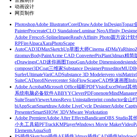
音频制作
动画设计
网页制作
Photoshop
Adobe Illustrator
CorelDraw
Adobe InDesign
Topa
Painter
Procreate
CLO Standalone
Luminar Neo
Affinity Designe
Adobe Fresco
S-Spline
ImageReady
Affinity Photo
圆方设计软
RP
FireAlpaca
Xara
PhotoScape
AutoCAD
3DMax
SketchUp草图大师
Cinema 4D
MaYa
Rhino
rizomuv
BodyPaint
Acme CAD Converter
PixPlant
3dmax精简
eDrawings
CAD迷你画图
TopoGun
Adobe Dimension
designdo
composer
3DCoat
三维家
Substance Designer
Pmxeditor
MUDB
Surfer
Ultimate
VariCAD
Substance 3D Modeler
vero visi
Matrix
Suite
CADprofi
Nevercenter Silo
FlowScape
CAD快速画图
Inf
Adobe Acrobat
Microsoft Office
福昕PDF
Visio
Excel
Word
其他
系统
电脑必备软件
ABBYY
CleverPDF
onenote
MindManager
Suite
TeamViewer
Amos
Revo Uninstaller
print conductor
金山
bi
AppScan
Smartdraw
Adobe LiveCycle Designer
Adobe Captiv
Presenter
SmartSHOW 3D
VMware Workstation
Adobe Premiere
Adobe After Effects
Bandicam
OBS Studio
其
小丸工具箱
PFTrack
KMPlayer
Windows Movie Maker
VideoP
Elements
AquaSoft
PS插件
Sketchup插件
AE插件
3dmax插件
CAD插件
Windo