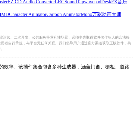
ster
EZ CD Audio Converter
LRC
SoundTap
wavepad
DeskFX
音乐
MMD
Character Animator
Cartoon Animator
Moho
万彩动画大师
业运营、二次开发、公共服务等营利性场景，必须事先取得软件著作权人的合法授
使用者自行承担，与平台无任何关联。我们倡导用户通过官方渠道获取正版软件，共
求。
。该插件集合包含多种生成器，涵盖门窗、橱柜、道路