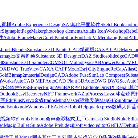
z全家桶
Adobe Experience Design
SAI
其他平面软件
SketchBook
captur
r
Sigmaplot
PageMaker
photoshop elements
Axialis IconWorkshop
Rebel
件
Adobe FrameMaker
Corel PaintShop
FontLab VI
Medibang Paint
Affi
Zbrush
Blender
Substance 3D Painter
CAD精简版
CAXA CAD
Marvelo
版
magics
文泰刻绘
Substance 3D Designer
DAZ Studio
solidedge
CAD
ll
Substance 3D Sampler
COMSOL Multiphysics
ABViewer
Pano2VR
OX
DWG TrueView
CAXA CAPP
Modo
Esri CityEngine
ReCap
Alias
Q
Gold
Bitmap2material
DesignCAD
Adobe Fuse
SimLab Composer
Subst
raWorks
AutoCAD MEP
AutoCAD Plant 3D
AutoDWG DWGSee
Auto
办公软件
SPSS
Project
origin
WinRAR
PPT
Endnote
DirectX Repair
其
Outlook
EasyRecovery
NET Framework
7-Zip
Process Lasso
冰点还原
打字
EditPlus
Nvivo
金蝶
trados
MindMaster
驱动天使
MapGIS
Sublime Te
ate
Bookxnote
Windows PE
Adobe RoboHelp
quarkxpress
数码大师
蓝
他视频软件
vmix
Filmora
会声会影
格式工厂
Camtasia Studio
Nuke
Ediu
ad
Magic Bullet Suite
Adobe Prelude
gilisoft video editor
GetFLV
Debut
S
ws激活工具
3dmax脚本
其他工具
SU版本转换器
C4D插件
Pr插件
Geek 