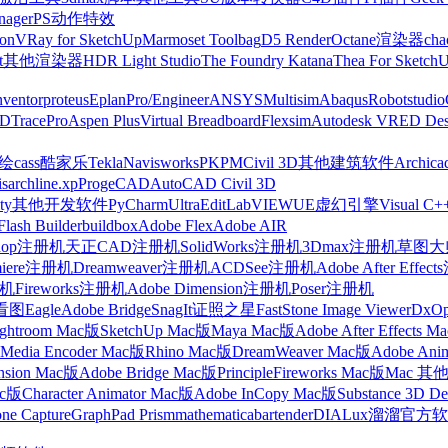
nager
PS动作特效
on
VRay for SketchUp
Marmoset Toolbag
D5 Render
Octane渲染器
cha
t
其他渲染器
HDR Light Studio
The Foundry Katana
Thea For Sketch
nventor
proteus
Eplan
Pro/Engineer
ANSYS
Multisim
Abaqus
Robotstudio
FD
TracePro
Aspen Plus
Virtual Breadboard
Flexsim
Autodesk VRED Des
cass
酷家乐
Tekla
Navisworks
PKPM
Civil 3D
其他建筑软件
Archica
is
archline.xp
ProgeCAD
AutoCAD Civil 3D
ty
其他开发软件
PyCharm
UltraEdit
LabVIEW
UE虚幻引擎
Visual C+
Flash Builder
buildbox
Adobe Flex
Adobe AIR
shop注册机
天正CAD注册机
SolidWorks注册机
3Dmax注册机
草图大师
miere注册机
Dreamweaver注册机
ACDSee注册机
Adobe After Effe
册机
Fireworks注册机
Adobe Dimension注册机
Poser注册机
看图
Eagle
Adobe Bridge
SnagIt
证照之星
FastStone Image Viewer
DxO
ightroom Mac版
SketchUp Mac版
Maya Mac版
Adobe After Effects 
Media Encoder Mac版
Rhino Mac版
DreamWeaver Mac版
Adobe Ani
nsion Mac版
Adobe Bridge Mac版
Principle
Fireworks Mac版
Mac 其
ac版
Character Animator Mac版
Adobe InCopy Mac版
Substance 3D D
one Capture
GraphPad Prism
mathematica
bartender
DIALux
溜溜官方软