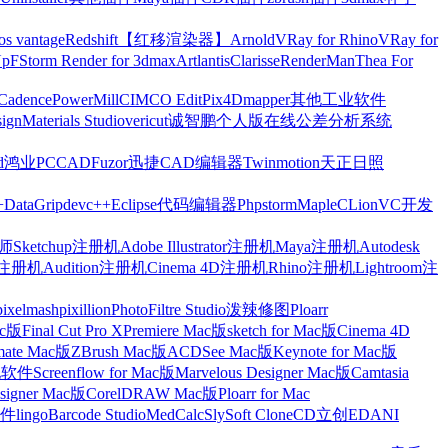
os vantage
Redshift【红移渲染器】
Arnold
VRay for Rhino
VRay for
Up
FStorm Render for 3dmax
Artlantis
Clarisse
RenderMan
Thea For
Cadence
PowerMill
CIMCO Edit
Pix4Dmapper
其他工业软件
ign
Materials Studio
vericut
诚智鹏个人版在线公差分析系统
d
鸿业
PCCAD
Fuzor
迅捷CAD编辑器
Twinmotion
天正日照
+
DataGrip
devc++
Eclipse
代码编辑器
Phpstorm
Maple
CLion
VC开发
Sketchup注册机
Adobe Illustrator注册机
Maya注册机
Autodesk
cts注册机
Audition注册机
Cinema 4D注册机
Rhino注册机
Lightroom注
pixelmash
pixillion
PhotoFiltre Studio
泼辣修图Ploarr
Mac版
Final Cut Pro X
Premiere Mac版
sketch for Mac版
Cinema 4D
mate Mac版
ZBrush Mac版
ACDSee Mac版
Keynote for Mac版
他软件
Screenflow for Mac版
Marvelous Designer Mac版
Camtasia
esigner Mac版
CorelDRAW Mac版
Ploarr for Mac
件
lingo
Barcode Studio
MedCalc
SlySoft CloneCD
立创EDA
NI