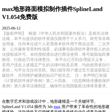
max地形路面模拟制作插件SplineLand
V1.054免费版
2025-06-12
【版权声明】
根据《中华人民共和国著作权法》及相关法律
法规，本平台提供的软件资源仅限用于个人学习、研究等非商
业用途。任何单位或个人若需将本软件用于商业运营、二次开
发、公共服务等营利性场景，必须事先取得软件著作权人的合
法授权或许可。未经授权擅自进行商业使用，将可能面临民事
赔偿、行政处罚等法律责任。 本平台已尽到合理提示义务，
若用户违反上述规定产生的法律纠纷及后果，均由使用者自行
承担，与平台无任何关联。我们倡导用户通过官方渠道获取正
版软件，共同维护健康的知识产权生态。 注：本声明已依据
《计算机软件保护条例》第二十四条、《信息网络传播权保护
条例》第六条等法规制定，确保符合我国版权法律体系要求。
在数字艺术和游戏设计中，地形建模是一个关键环节。
SplineLand V1.054 插件为 3ds
max
用户带来了革命性的地形建
模体验。这款插件不仅能够基于样条曲线自动生成复杂地形，