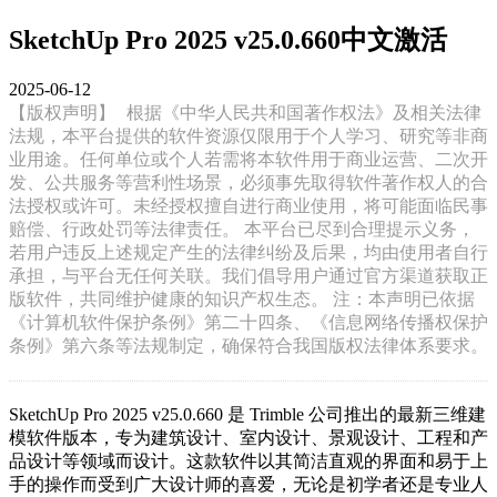
SketchUp Pro 2025 v25.0.660中文激活
2025-06-12
【版权声明】
根据《中华人民共和国著作权法》及相关法律
法规，本平台提供的软件资源仅限用于个人学习、研究等非商
业用途。任何单位或个人若需将本软件用于商业运营、二次开
发、公共服务等营利性场景，必须事先取得软件著作权人的合
法授权或许可。未经授权擅自进行商业使用，将可能面临民事
赔偿、行政处罚等法律责任。 本平台已尽到合理提示义务，
若用户违反上述规定产生的法律纠纷及后果，均由使用者自行
承担，与平台无任何关联。我们倡导用户通过官方渠道获取正
版软件，共同维护健康的知识产权生态。 注：本声明已依据
《计算机软件保护条例》第二十四条、《信息网络传播权保护
条例》第六条等法规制定，确保符合我国版权法律体系要求。
SketchUp Pro 2025 v25.0.660 是 Trimble 公司推出的最新三维建
模软件版本，专为建筑设计、室内设计、景观设计、工程和产
品设计等领域而设计。这款软件以其简洁直观的界面和易于上
手的操作而受到广大设计师的喜爱，无论是初学者还是专业人