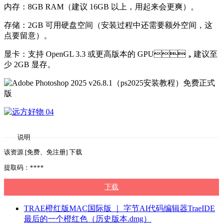
内存：8GB RAM（建议 16GB 以上，用起来会更爽）。
存储：2GB 可用硬盘空间（安装过程中还需要额外空间，这
点要留意）。
显卡：支持 OpenGL 3.3 或更高版本的 GPU，建议至
少 2GB 显存。
说明
该资源 [免费、免注册] 下载
提取码：****
下载
TRAE橙红版MAC国际版 ｜ 字节AI代码编辑器TraeIDE
最后的一个橙红色（历史版本.dmg）