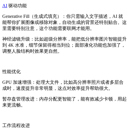
AI
驱动功能
Generative Fill（生成式填充）：你只需输入文字描述，AI 就
能帮你扩展图像或移除对象，自动生成的背景还特别贴合。这
里需要特别注意，这个功能需要联网才能用。
神经滤镜升级：比如超级分辨率，能把低分辨率图片智能提升
到 4K 水准，细节保留得相当到位；面部液化功能也加强了，
调整人脸结构时效果更自然。
性能优化
GPU 加速增强：处理大文件，比如高分辨率照片或者多层合
成时，速度提升非常明显，这点对效率提升帮助很大。
暂存盘管理改进：内存分配更智能了，能有效减少卡顿，用起
来更流畅。
工作流程改进