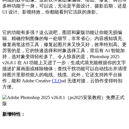
多种功能于一身，可以说，无论是平面设计、摄影后期，还是
UI 设计、影视特效，你都能看到它活跃的身影。
它的功能有多强？这么说吧，图层和蒙版功能让你能无损编
辑、精确控制图像的每一处细节，非常省心。内容感知填充、
修复画笔这些工具，修复起图片来又快又好，效率特别高。更
厉害的是，它的快速选择和对象选择工具，背后有 AI 智能加
持，选对象变得轻松多了。令人惊喜的是，Photoshop 2025
v26.8.1 在 AI 功能上又进了一步：生成式填充能根据你的文字
描述扩展画面或移除物体；查找干扰功能可以自动找出并清理
掉图片里那些烦人的电线、线缆。此外，它还支持跨平台操
作，能和 Adobe Creative
CLO
ud 无缝对接，云协作变得特别
方便。
新增特性：