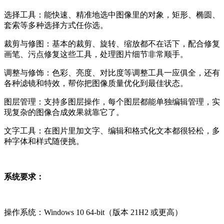
选择工具：能快速、精准地选中图像里的对象，矩形、椭圆、
套索等多种选择方式任你选。
裁剪与修图：基本的裁剪、旋转、缩放都不在话下，配合修复
画笔、污点修复这些工具，处理图片细节非常顺手。
调整与修饰：色彩、亮度、对比度等调整工具一应俱全，还有
各种滤镜和特效，帮你把图像质量优化到最佳状态。
图层管理：支持多图层操作，每个图层都能单独编辑管理，实
现复杂的图像合成效果就靠它了。
文字工具：在图片里加文字、编辑和格式化文本都很轻松，多
种字体和样式随便挑。
系统要求：
操作系统：Windows 10 64-bit（版本 21H2 或更高）