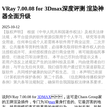
VRay 7.00.08 for 3Dmax深度评测 渲染神
器全面升级
2025-10-12
【版权声明】
根据《中华人民共和国著作权法》及相关法律
法规，本平台提供的软件资源仅限用于个人学习、研究等非商
业用途。任何单位或个人若需将本软件用于商业运营、二次开
发、公共服务等营利性场景，必须事先取得软件著作权人的合
法授权或许可。未经授权擅自进行商业使用，将可能面临民事
赔偿、行政处罚等法律责任。 本平台已尽到合理提示义务，
若用户违反上述规定产生的法律纠纷及后果，均由使用者自行
承担，与平台无任何关联。我们倡导用户通过官方渠道获取正
版软件，共同维护健康的知识产权生态。 注：本声明已依据
《计算机软件保护条例》第二十四条、《信息网络传播权保护
条例》第六条等法规制定，确保符合我国版权法律体系要求。
说到VRay 7.00.08 for
3DMAX
，这可是Chaos Group家
的王牌渲染插件，专门为3D
max
量身打造的。它最厉害的地
方，就是能模拟真实世界里的光线行为——比如反射、折射、