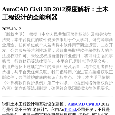
AutoCAD Civil 3D 2012深度解析：土木
工程设计的全能利器
2025-10-12
【版权声明】
根据《中华人民共和国著作权法》及相关法律
法规，本平台提供的软件资源仅限用于个人学习、研究等非商
业用途。任何单位或个人若需将本软件用于商业运营、二次开
发、公共服务等营利性场景，必须事先取得软件著作权人的合
法授权或许可。未经授权擅自进行商业使用，将可能面临民事
赔偿、行政处罚等法律责任。 本平台已尽到合理提示义务，
若用户违反上述规定产生的法律纠纷及后果，均由使用者自行
承担，与平台无任何关联。我们倡导用户通过官方渠道获取正
版软件，共同维护健康的知识产权生态。 注：本声明已依据
《计算机软件保护条例》第二十四条、《信息网络传播权保护
条例》第六条等法规制定，确保符合我国版权法律体系要求。
说到土木工程设计和基础设施建模，
AutoCAD
Civil 3D
2012
可是个绕不开的“老伙计”。它由Au
ToDesk
公司开发，不只是
一款软件，更是一套完整的建筑信息模型（BIM）解决方案。