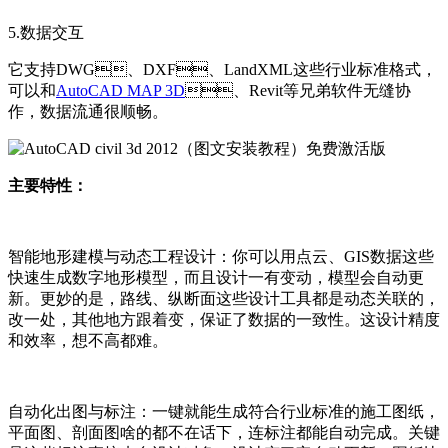
5.数据交互
它支持DWG、DXF、LandXML这些行业标准格式，
可以和
AutoCAD MAP 3D
、Revit等兄弟软件无缝协
作，数据流通很顺畅。
主要特性：
智能地形建模与动态工程设计：你可以用点云、GIS数据这些
快速生成数字地形模型，而且设计一有变动，模型会自动更
新。更妙的是，路线、纵断面这些设计工具都是动态关联的，
改一处，其他地方跟着变，保证了数据的一致性。这设计精度
和效率，想不高都难。
自动化出图与标注：一键就能生成符合行业标准的施工图纸，
平面图、剖面图啥的都不在话下，连标注都能自动完成。关键