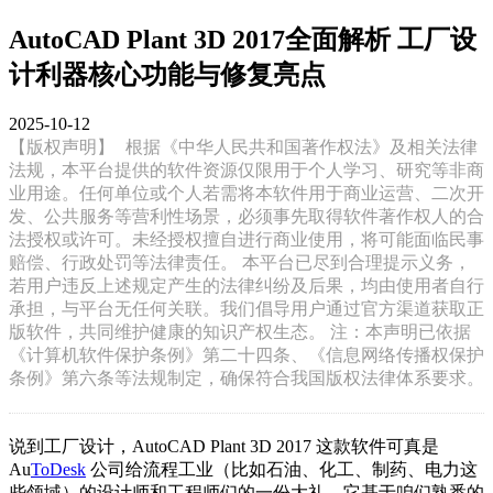
AutoCAD Plant 3D 2017全面解析 工厂设
计利器核心功能与修复亮点
2025-10-12
【版权声明】
根据《中华人民共和国著作权法》及相关法律
法规，本平台提供的软件资源仅限用于个人学习、研究等非商
业用途。任何单位或个人若需将本软件用于商业运营、二次开
发、公共服务等营利性场景，必须事先取得软件著作权人的合
法授权或许可。未经授权擅自进行商业使用，将可能面临民事
赔偿、行政处罚等法律责任。 本平台已尽到合理提示义务，
若用户违反上述规定产生的法律纠纷及后果，均由使用者自行
承担，与平台无任何关联。我们倡导用户通过官方渠道获取正
版软件，共同维护健康的知识产权生态。 注：本声明已依据
《计算机软件保护条例》第二十四条、《信息网络传播权保护
条例》第六条等法规制定，确保符合我国版权法律体系要求。
说到工厂设计，AutoCAD Plant 3D 2017 这款软件可真是
Au
ToDesk
公司给流程工业（比如石油、化工、制药、电力这
些领域）的设计师和工程师们的一份大礼。它基于咱们熟悉的