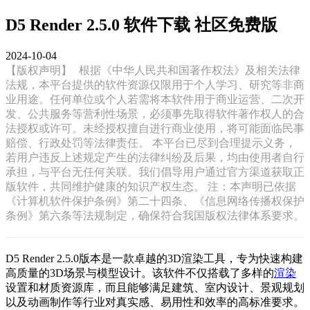
D5 Render 2.5.0 软件下载 社区免费版
2024-10-04
【版权声明】
根据《中华人民共和国著作权法》及相关法律
法规，本平台提供的软件资源仅限用于个人学习、研究等非商
业用途。任何单位或个人若需将本软件用于商业运营、二次开
发、公共服务等营利性场景，必须事先取得软件著作权人的合
法授权或许可。未经授权擅自进行商业使用，将可能面临民事
赔偿、行政处罚等法律责任。 本平台已尽到合理提示义务，
若用户违反上述规定产生的法律纠纷及后果，均由使用者自行
承担，与平台无任何关联。我们倡导用户通过官方渠道获取正
版软件，共同维护健康的知识产权生态。 注：本声明已依据
《计算机软件保护条例》第二十四条、《信息网络传播权保护
条例》第六条等法规制定，确保符合我国版权法律体系要求。
D5 Render 2.5.0版本是一款卓越的3D渲染工具，专为快速构建
高质量的3D场景与模型设计。该软件不仅搭载了多样的
渲染
设置和材质资源库，而且能够满足建筑、室内设计、景观规划
以及动画制作等行业对真实感、易用性和效率的高标准要求。