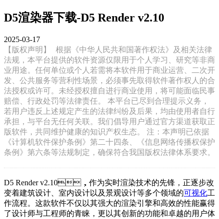
D5渲染器下载-D5 Render v2.10
2025-03-17
【版权声明】
根据《中华人民共和国著作权法》及相关法律
法规，本平台提供的软件资源仅限用于个人学习、研究等非商
业用途。任何单位或个人若需将本软件用于商业运营、二次开
发、公共服务等营利性场景，必须事先取得软件著作权人的合
法授权或许可。未经授权擅自进行商业使用，将可能面临民事
赔偿、行政处罚等法律责任。 本平台已尽到合理提示义务，
若用户违反上述规定产生的法律纠纷及后果，均由使用者自行
承担，与平台无任何关联。我们倡导用户通过官方渠道获取正
版软件，共同维护健康的知识产权生态。 注：本声明已依据
《计算机软件保护条例》第二十四条、《信息网络传播权保护
条例》第六条等法规制定，确保符合我国版权法律体系要求。
D5 Render v2.10，作为实时渲染技术的先锋，正逐步改
变着建筑设计、室内设计以及景观设计等多个领域的
可视化
工
作流程。这款软件不仅以其强大的渲染引擎和高效的性能赢得
了设计师与工程师的青睐，更以其创新的功能和卓越的用户体