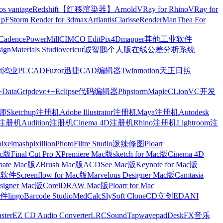
os vantage
Redshift【红移渲染器】
Arnold
VRay for Rhino
VRay for
Up
FStorm Render for 3dmax
Artlantis
Clarisse
RenderMan
Thea For
Cadence
PowerMill
CIMCO Edit
Pix4Dmapper
其他工业软件
ign
Materials Studio
vericut
诚智鹏个人版在线公差分析系统
d
鸿业
PCCAD
Fuzor
迅捷CAD编辑器
Twinmotion
天正日照
+
DataGrip
devc++
Eclipse
代码编辑器
Phpstorm
Maple
CLion
VC开发
Sketchup注册机
Adobe Illustrator注册机
Maya注册机
Autodesk
cts注册机
Audition注册机
Cinema 4D注册机
Rhino注册机
Lightroom注
pixelmash
pixillion
PhotoFiltre Studio
泼辣修图Ploarr
Mac版
Final Cut Pro X
Premiere Mac版
sketch for Mac版
Cinema 4D
mate Mac版
ZBrush Mac版
ACDSee Mac版
Keynote for Mac版
他软件
Screenflow for Mac版
Marvelous Designer Mac版
Camtasia
esigner Mac版
CorelDRAW Mac版
Ploarr for Mac
件
lingo
Barcode Studio
MedCalc
SlySoft CloneCD
立创EDA
NI
ster
EZ CD Audio Converter
LRC
SoundTap
wavepad
DeskFX
音乐