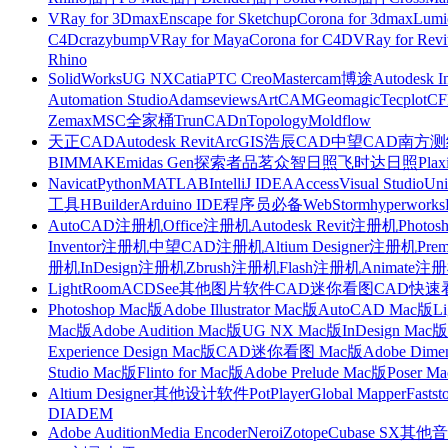
VRay for 3Dmax
Enscape for Sketchup
Corona for 3dmax
Lumi
C4D
crazybump
VRay for Maya
Corona for C4D
VRay for Revi
Rhino
SolidWorks
UG NX
Catia
PTC Creo
Mastercam
博途
Autodesk I
Automation Studio
Adams
eviews
ArtCAM
Geomagic
Tecplot
C
Zemax
MSC全家桶
TrunCAD
nTopology
Moldflow
天正CAD
Autodesk Revit
ArcGIS
浩辰CAD
中望CAD
南方测绘
BIMMAKE
midas Gen
探索者
品茗
众智日照
飞时达日照
Plax
Navicat
Python
MATLAB
IntelliJ IDEA
Access
Visual Studio
Uni
工具
HBuilder
Arduino IDE
程序员必备
WebStorm
hyperworks
AutoCAD注册机
Office注册机
Autodesk Revit注册机
Photo
Inventor注册机
中望CAD注册机
Altium Designer注册机
Pre
册机
InDesign注册机
Zbrush注册机
Flash注册机
Animate注
LightRoom
ACDSee
其他图片软件
CAD迷你看图
CAD快速
Photoshop Mac版
Adobe Illustrator Mac版
AutoCAD Mac版
L
Mac版
Adobe Audition Mac版
UG NX Mac版
InDesign Mac版
Experience Design Mac版
CAD迷你看图 Mac版
Adobe Dime
Studio Mac版
Flinto for Mac版
Adobe Prelude Mac版
Poser M
Altium Designer
其他设计软件
PotPlayer
Global Mapper
Fastst
DIADEM
Adobe Audition
Media Encoder
Nero
iZotope
Cubase SX
其他音