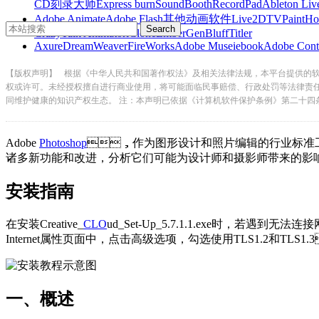
CD刻录大师
Express burn
SoundBooth
RecordPad
Ableton Liv
Adobe Animate
Adobe Flash
其他动画软件
Live2D
TVPaint
Ho
CrazyTalk Animator
iClone
EmberGen
BluffTitler
Axure
DreamWeaver
FireWorks
Adobe Muse
iebook
Adobe Cont
【版权声明】
根据《中华人民共和国著作权法》及相关法律法规，本平台提供的
权或许可。未经授权擅自进行商业使用，将可能面临民事赔偿、行政处罚等法律责
同维护健康的知识产权生态。 注：本声明已依据《计算机软件保护条例》第二十四
Adobe
Photoshop
，作为图形设计和照片编辑的行业标准工具之一
诸多新功能和改进，分析它们可能为设计师和摄影师带来的影响
安装指南
在安装Creative_
CLO
ud_Set-Up_5.7.1.1.exe时，若遇到
Internet属性页面中，点击高级选项，勾选使用TLS1.2和TLS
一、概述