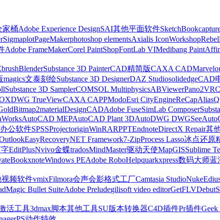
z全家桶
Adobe Experience Design
SAI
其他平面软件
SketchBook
captur
r
Sigmaplot
PageMaker
photoshop elements
Axialis IconWorkshop
Rebel
件
Adobe FrameMaker
Corel PaintShop
FontLab VI
Medibang Paint
Affi
Zbrush
Blender
Substance 3D Painter
CAD精简版
CAXA CAD
Marvelo
版
magics
文泰刻绘
Substance 3D Designer
DAZ Studio
solidedge
CAD
ll
Substance 3D Sampler
COMSOL Multiphysics
ABViewer
Pano2VR
OX
DWG TrueView
CAXA CAPP
Modo
Esri CityEngine
ReCap
Alias
Q
Gold
Bitmap2material
DesignCAD
Adobe Fuse
SimLab Composer
Subst
raWorks
AutoCAD MEP
AutoCAD Plant 3D
AutoDWG DWGSee
Auto
办公软件
SPSS
Project
origin
WinRAR
PPT
Endnote
DirectX Repair
其
Outlook
EasyRecovery
NET Framework
7-Zip
Process Lasso
冰点还原
打字
EditPlus
Nvivo
金蝶
trados
MindMaster
驱动天使
MapGIS
Sublime Te
ate
Bookxnote
Windows PE
Adobe RoboHelp
quarkxpress
数码大师
蓝
他视频软件
vmix
Filmora
会声会影
格式工厂
Camtasia Studio
Nuke
Ediu
ad
Magic Bullet Suite
Adobe Prelude
gilisoft video editor
GetFLV
Debut
S
ws激活工具
3dmax脚本
其他工具
SU版本转换器
C4D插件
Pr插件
Geek 
nager
PS动作特效