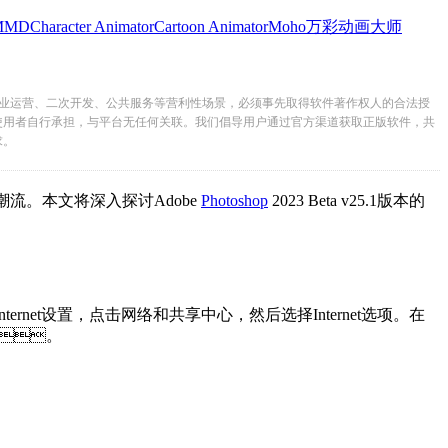
MMD
Character Animator
Cartoon Animator
Moho
万彩动画大师
业运营、二次开发、公共服务等营利性场景，必须事先取得软件著作权人的合法授
使用者自行承担，与平台无任何关联。我们倡导用户通过官方渠道获取正版软件，共
求。
。本文将深入探讨Adobe
Photoshop
2023 Beta v25.1版本的
net设置，点击网络和共享中心，然后选择Internet选项。在
ud。