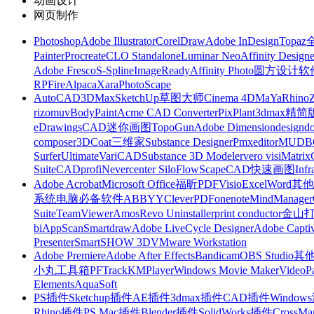
动画设计
网页制作
Photoshop
Adobe Illustrator
CorelDraw
Adobe InDesign
Topa
Painter
Procreate
CLO Standalone
Luminar Neo
Affinity Designe
Adobe Fresco
S-Spline
ImageReady
Affinity Photo
圆方设计软
RP
FireAlpaca
Xara
PhotoScape
AutoCAD
3DMax
SketchUp草图大师
Cinema 4D
MaYa
Rhino
rizomuv
BodyPaint
Acme CAD Converter
PixPlant
3dmax精简
eDrawings
CAD迷你画图
TopoGun
Adobe Dimension
designdo
composer
3DCoat
三维家
Substance Designer
Pmxeditor
MUDB
Surfer
Ultimate
VariCAD
Substance 3D Modeler
vero visi
Matrix
Suite
CADprofi
Nevercenter Silo
FlowScape
CAD快速画图
Inf
Adobe Acrobat
Microsoft Office
福昕PDF
Visio
Excel
Word
其他
系统
电脑必备软件
ABBYY
CleverPDF
onenote
MindManager
Suite
TeamViewer
Amos
Revo Uninstaller
print conductor
金山
bi
AppScan
Smartdraw
Adobe LiveCycle Designer
Adobe Captiv
Presenter
SmartSHOW 3D
VMware Workstation
Adobe Premiere
Adobe After Effects
Bandicam
OBS Studio
其
小丸工具箱
PFTrack
KMPlayer
Windows Movie Maker
VideoP
Elements
AquaSoft
PS插件
Sketchup插件
AE插件
3dmax插件
CAD插件
Windo
Rhino插件
PS Mac插件
Blender插件
SolidWorks插件
CrossMa