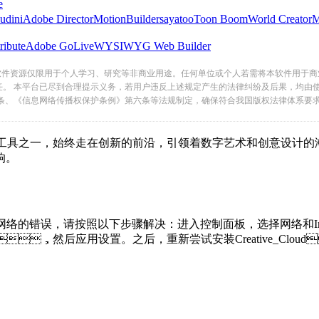
e
udini
Adobe Director
MotionBuilder
sayatoo
Toon Boom
World Creator
ribute
Adobe GoLive
WYSIWYG Web Builder
软件资源仅限用于个人学习、研究等非商业用途。任何单位或个人若需将本软件用于商
任。 本平台已尽到合理提示义务，若用户违反上述规定产生的法律纠纷及后果，均由
条、《信息网络传播权保护条例》第六条等法规制定，确保符合我国版权法律体系要
，始终走在创新的前沿，引领着数字艺术和创意设计的潮流
。
无法连接网络的错误，请按照以下步骤解决：进入控制面板，选择网络和Inter
1.3，然后应用设置。之后，重新尝试安装Creative_Clo