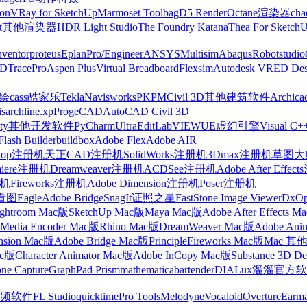
on
VRay for SketchUp
Marmoset Toolbag
D5 Render
Octane渲染器
cha
t
其他渲染器
HDR Light Studio
The Foundry Katana
Thea For Sketch
nventor
proteus
Eplan
Pro/Engineer
ANSYS
Multisim
Abaqus
Robotstudio
FD
TracePro
Aspen Plus
Virtual Breadboard
Flexsim
Autodesk VRED Des
cass
酷家乐
Tekla
Navisworks
PKPM
Civil 3D
其他建筑软件
Archica
is
archline.xp
ProgeCAD
AutoCAD Civil 3D
ty
其他开发软件
PyCharm
UltraEdit
LabVIEW
UE虚幻引擎
Visual C+
Flash Builder
buildbox
Adobe Flex
Adobe AIR
shop注册机
天正CAD注册机
SolidWorks注册机
3Dmax注册机
草图大师
miere注册机
Dreamweaver注册机
ACDSee注册机
Adobe After Effe
册机
Fireworks注册机
Adobe Dimension注册机
Poser注册机
看图
Eagle
Adobe Bridge
SnagIt
证照之星
FastStone Image Viewer
DxO
ightroom Mac版
SketchUp Mac版
Maya Mac版
Adobe After Effects 
Media Encoder Mac版
Rhino Mac版
DreamWeaver Mac版
Adobe Ani
nsion Mac版
Adobe Bridge Mac版
Principle
Fireworks Mac版
Mac 其
ac版
Character Animator Mac版
Adobe InCopy Mac版
Substance 3D D
one Capture
GraphPad Prism
mathematica
bartender
DIALux
溜溜官方软
频软件
FL Studio
quicktime
Pro Tools
Melodyne
Vocaloid
Overture
Earma