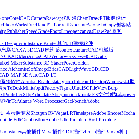
e one
CorelCAD
CameraRaw
csp优动漫
ChemDraw
ET服装设计
le
PhotoWorks
FreeHand
PT Portrait
Exposure
Adobe InCopy
创客贴
nity Publisher
SpeedGrade
PhotoLine
opencanvas
DrawPad
摹客
us Designer
Substance Painter
其他3D建模软件
电气版
CAXA 3D
CAD建筑版
contextcapture
CAD机械版
CNCKAD
Mari
ArtiosCAD
Vectorworks
JewelCAD
catia
uixel Mixer
Substance 3D Stager
Poser
Golden
ance Alchemist
SoftImage
BricsCAD
LightWave 3D
iC3D
CAD MAP 3D
AutoCAD LT
他系统软件
Acrobat Reader
stata
typora
Tableau Desktop
Windows电脑
精灵
ToDesk
Minitab
pdfFactory
Figma
UltraISO
FileView
Burp
xt
Publisher
Xftp
Articulate Storyline
quickbooks
ES文件浏览器
power
湖
WinTc
Atlantis Word Processor
Geekbench
Adobe
s
屏幕录像专家
Shotgun RV
Vegas
LRTimelapse
Adobe Encore
Mocha
ubtitle Edit
Combustion
Adobe Ultra
Premiere Rush
Premiere
Uninstaller
其他插件
Maya插件
CDR插件
zbrush插件
3dmax补丁