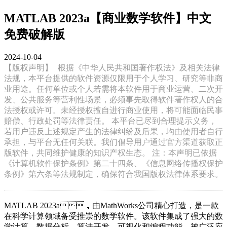
MATLAB 2023a【商业数学软件】中文
免费破解版
2024-10-04
【版权声明】
根据《中华人民共和国著作权法》及相关法律
法规，本平台提供的软件资源仅限用于个人学习、研究等非商
业用途。任何单位或个人若需将本软件用于商业运营、二次开
发、公共服务等营利性场景，必须事先取得软件著作权人的合
法授权或许可。未经授权擅自进行商业使用，将可能面临民事
赔偿、行政处罚等法律责任。 本平台已尽到合理提示义务，
若用户违反上述规定产生的法律纠纷及后果，均由使用者自行
承担，与平台无任何关联。我们倡导用户通过官方渠道获取正
版软件，共同维护健康的知识产权生态。 注：本声明已依据
《计算机软件保护条例》第二十四条、《信息网络传播权保护
条例》第六条等法规制定，确保符合我国版权法律体系要求。
MATLAB 2023a，由MathWorks公司精心打造，是一款
在科学计算领域备受推崇的数学软件。该软件集成了强大的数
学计算、数据分析、算法开发、可视化和编程功能，被广泛应