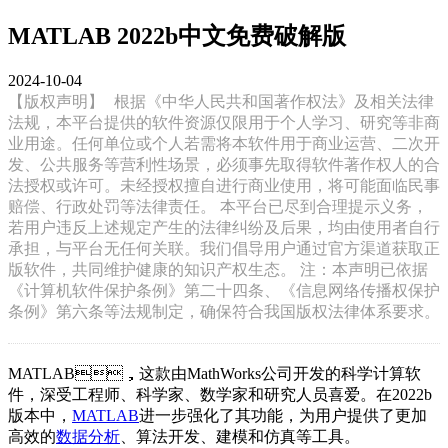
MATLAB 2022b中文免费破解版
2024-10-04
【版权声明】
根据《中华人民共和国著作权法》及相关法律
法规，本平台提供的软件资源仅限用于个人学习、研究等非商
业用途。任何单位或个人若需将本软件用于商业运营、二次开
发、公共服务等营利性场景，必须事先取得软件著作权人的合
法授权或许可。未经授权擅自进行商业使用，将可能面临民事
赔偿、行政处罚等法律责任。 本平台已尽到合理提示义务，
若用户违反上述规定产生的法律纠纷及后果，均由使用者自行
承担，与平台无任何关联。我们倡导用户通过官方渠道获取正
版软件，共同维护健康的知识产权生态。 注：本声明已依据
《计算机软件保护条例》第二十四条、《信息网络传播权保护
条例》第六条等法规制定，确保符合我国版权法律体系要求。
MATLAB，这款由MathWorks公司开发的科学计算软
件，深受工程师、科学家、数学家和研究人员喜爱。在2022b
版本中，
MATLAB
进一步强化了其功能，为用户提供了更加
高效的
数据分析
、算法开发、建模和仿真等工具。