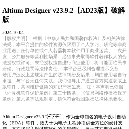
Altium Designer v23.9.2【AD23版】破解
版
2024-10-04
【版权声明】
根据《中华人民共和国著作权法》及相关法律
法规，本平台提供的软件资源仅限用于个人学习、研究等非商
业用途。任何单位或个人若需将本软件用于商业运营、二次开
发、公共服务等营利性场景，必须事先取得软件著作权人的合
法授权或许可。未经授权擅自进行商业使用，将可能面临民事
赔偿、行政处罚等法律责任。 本平台已尽到合理提示义务，
若用户违反上述规定产生的法律纠纷及后果，均由使用者自行
承担，与平台无任何关联。我们倡导用户通过官方渠道获取正
版软件，共同维护健康的知识产权生态。 注：本声明已依据
《计算机软件保护条例》第二十四条、《信息网络传播权保护
条例》第六条等法规制定，确保符合我国版权法律体系要求。
Altium Designer v23.9.2，作为全球知名的电子设计自动
化（EDA）软件，致力于为电子工程师提供全方位的设计支
持。本文将深入探讨该软件的关键特性，展示其在电路设计、