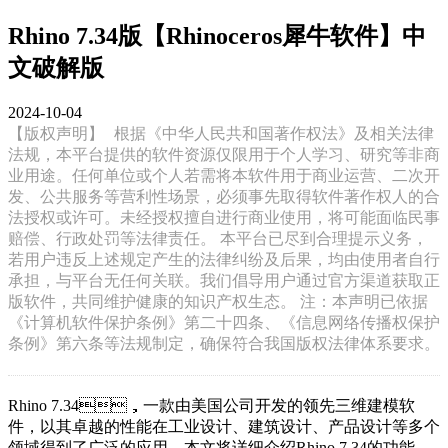
Rhino 7.34版【Rhinoceros犀牛软件】中
文破解版
2024-10-04
【版权声明】
根据《中华人民共和国著作权法》及相关法律
法规，本平台提供的软件资源仅限用于个人学习、研究等非商
业用途。任何单位或个人若需将本软件用于商业运营、二次开
发、公共服务等营利性场景，必须事先取得软件著作权人的合
法授权或许可。未经授权擅自进行商业使用，将可能面临民事
赔偿、行政处罚等法律责任。 本平台已尽到合理提示义务，
若用户违反上述规定产生的法律纠纷及后果，均由使用者自行
承担，与平台无任何关联。我们倡导用户通过官方渠道获取正
版软件，共同维护健康的知识产权生态。 注：本声明已依据
《计算机软件保护条例》第二十四条、《信息网络传播权保护
条例》第六条等法规制定，确保符合我国版权法律体系要求。
Rhino 7.34，一款由美国公司开发的领先三维建模软
件，以其卓越的性能在工业设计、建筑设计、产品设计等多个
领域得到了广泛的应用。本文将详细介绍Rhino 7.34的功能、