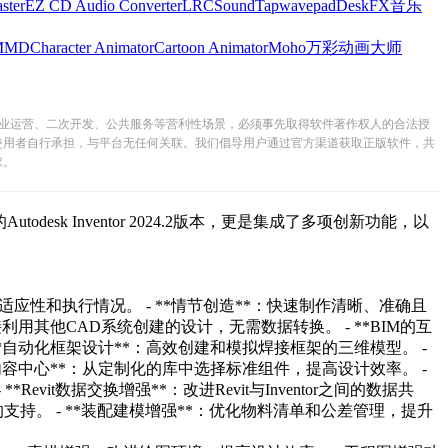
ster
EZ CD Audio Converter
LRC
SoundTap
wavepad
DeskFX
音乐
MMD
Character Animator
Cartoon Animator
Moho
万彩动画大师
业运营、二次开发、公共服务等营利性场景，必须事先取得软件著作权人的合法授
使用者自行承担，与平台无任何关联。我们倡导用户通过官方渠道获取正版软件，共
求。
Inventor 2024.2版本，更是集成了多项创新功能，以
行情况。 - **情节创造**：快速制作清晰、准确且
利用其他CAD系统创建的设计，无需数据转换。 - **BIM的互
 - **自动化框架设计**：高效创建和模拟焊接框架的三维模型。 -
心**：从定制化的库中选择标准组件，提高设计效率。 -
。 - **Revit数据交换增强**：改进Revit与Inventor之间的数据共
。 - **装配建模增强**：优化物料清单和公差管理，提升