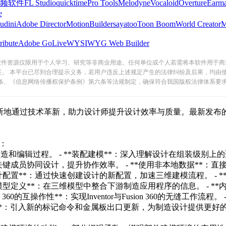
频软件
FL Studio
quicktime
Pro Tools
Melodyne
Vocaloid
Overture
Earma
e
udini
Adobe Director
MotionBuilder
sayatoo
Toon Boom
World Creator
ribute
Adobe GoLive
WYSIWYG Web Builder
软件资源仅限用于个人学习、研究等非商业用途。任何单位或个人若需将本软件用于商
任。 本平台已尽到合理提示义务，若用户违反上述规定产生的法律纠纷及后果，均由
条、《信息网络传播权保护条例》第六条等法规制定，确保符合我国版权法律体系要
过技术革新，助力设计师提升设计效率与质量。最新发布的Autodesk 
：
过程。 - **装配建模**：深入理解设计在组装级别上的适应性和执
成员协同设计，提升协作效率。 - **使用非本地数据**：直接
。 - **设计配置**：通过快速创建设计的新配置，加速三维建模流程。
定义**：在三维模型中整合下游制造应用程序的信息。 - **内容中
0的互操作性**：实现Inventor与Fusion 360的无缝工作流程
强**：引入新的标记命令和金属板出口更新，为制造设计提供更好的支持