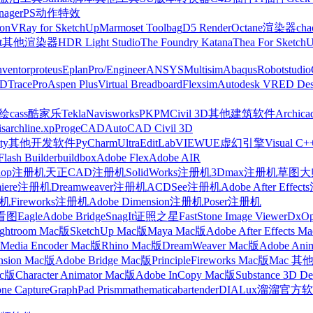
nager
PS动作特效
on
VRay for SketchUp
Marmoset Toolbag
D5 Render
Octane渲染器
cha
t
其他渲染器
HDR Light Studio
The Foundry Katana
Thea For Sketch
nventor
proteus
Eplan
Pro/Engineer
ANSYS
Multisim
Abaqus
Robotstudio
FD
TracePro
Aspen Plus
Virtual Breadboard
Flexsim
Autodesk VRED Des
cass
酷家乐
Tekla
Navisworks
PKPM
Civil 3D
其他建筑软件
Archica
is
archline.xp
ProgeCAD
AutoCAD Civil 3D
ty
其他开发软件
PyCharm
UltraEdit
LabVIEW
UE虚幻引擎
Visual C+
Flash Builder
buildbox
Adobe Flex
Adobe AIR
shop注册机
天正CAD注册机
SolidWorks注册机
3Dmax注册机
草图大师
miere注册机
Dreamweaver注册机
ACDSee注册机
Adobe After Effe
册机
Fireworks注册机
Adobe Dimension注册机
Poser注册机
看图
Eagle
Adobe Bridge
SnagIt
证照之星
FastStone Image Viewer
DxO
ightroom Mac版
SketchUp Mac版
Maya Mac版
Adobe After Effects 
Media Encoder Mac版
Rhino Mac版
DreamWeaver Mac版
Adobe Ani
nsion Mac版
Adobe Bridge Mac版
Principle
Fireworks Mac版
Mac 其
ac版
Character Animator Mac版
Adobe InCopy Mac版
Substance 3D D
one Capture
GraphPad Prism
mathematica
bartender
DIALux
溜溜官方软