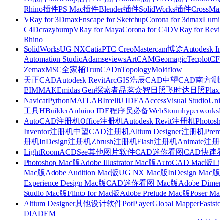
Rhino插件
PS Mac插件
Blender插件
SolidWorks插件
CrossMa
VRay for 3Dmax
Enscape for Sketchup
Corona for 3dmax
Lumi
C4D
crazybump
VRay for Maya
Corona for C4D
VRay for Revi
Rhino
SolidWorks
UG NX
Catia
PTC Creo
Mastercam
博途
Autodesk I
Automation Studio
Adams
eviews
ArtCAM
Geomagic
Tecplot
C
Zemax
MSC全家桶
TrunCAD
nTopology
Moldflow
天正CAD
Autodesk Revit
ArcGIS
浩辰CAD
中望CAD
南方测绘
BIMMAKE
midas Gen
探索者
品茗
众智日照
飞时达日照
Plax
Navicat
Python
MATLAB
IntelliJ IDEA
Access
Visual Studio
Uni
工具
HBuilder
Arduino IDE
程序员必备
WebStorm
hyperworks
AutoCAD注册机
Office注册机
Autodesk Revit注册机
Photo
Inventor注册机
中望CAD注册机
Altium Designer注册机
Pre
册机
InDesign注册机
Zbrush注册机
Flash注册机
Animate注
LightRoom
ACDSee
其他图片软件
CAD迷你看图
CAD快速
Photoshop Mac版
Adobe Illustrator Mac版
AutoCAD Mac版
L
Mac版
Adobe Audition Mac版
UG NX Mac版
InDesign Mac版
Experience Design Mac版
CAD迷你看图 Mac版
Adobe Dime
Studio Mac版
Flinto for Mac版
Adobe Prelude Mac版
Poser M
Altium Designer
其他设计软件
PotPlayer
Global Mapper
Fastst
DIADEM