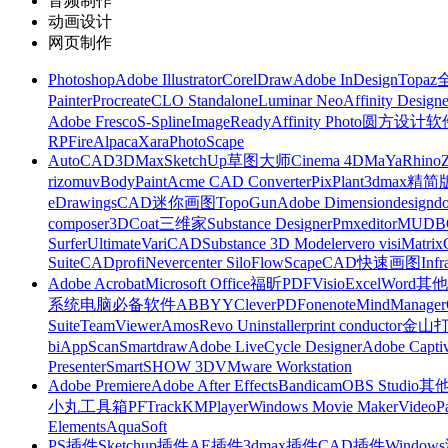
音频制作
动画设计
网页制作
Photoshop
Adobe Illustrator
CorelDraw
Adobe InDesign
Topa
Painter
Procreate
CLO Standalone
Luminar Neo
Affinity Designe
Adobe Fresco
S-Spline
ImageReady
Affinity Photo
圆方设计软
RP
FireAlpaca
Xara
PhotoScape
AutoCAD
3DMax
SketchUp草图大师
Cinema 4D
MaYa
Rhino
rizomuv
BodyPaint
Acme CAD Converter
PixPlant
3dmax精简
eDrawings
CAD迷你画图
TopoGun
Adobe Dimension
designdo
composer
3DCoat
三维家
Substance Designer
Pmxeditor
MUDB
Surfer
Ultimate
VariCAD
Substance 3D Modeler
vero visi
Matrix
Suite
CADprofi
Nevercenter Silo
FlowScape
CAD快速画图
Inf
Adobe Acrobat
Microsoft Office
福昕PDF
Visio
Excel
Word
其他
系统
电脑必备软件
ABBYY
CleverPDF
onenote
MindManager
Suite
TeamViewer
Amos
Revo Uninstaller
print conductor
金山
bi
AppScan
Smartdraw
Adobe LiveCycle Designer
Adobe Captiv
Presenter
SmartSHOW 3D
VMware Workstation
Adobe Premiere
Adobe After Effects
Bandicam
OBS Studio
其
小丸工具箱
PFTrack
KMPlayer
Windows Movie Maker
VideoP
Elements
AquaSoft
PS插件
Sketchup插件
AE插件
3dmax插件
CAD插件
Windo