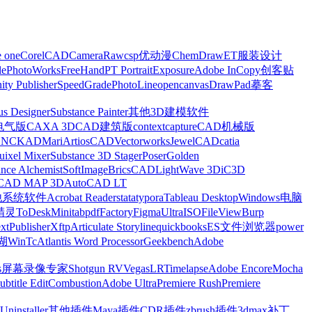
e one
CorelCAD
CameraRaw
csp优动漫
ChemDraw
ET服装设计
le
PhotoWorks
FreeHand
PT Portrait
Exposure
Adobe InCopy
创客贴
nity Publisher
SpeedGrade
PhotoLine
opencanvas
DrawPad
摹客
us Designer
Substance Painter
其他3D建模软件
电气版
CAXA 3D
CAD建筑版
contextcapture
CAD机械版
CNCKAD
Mari
ArtiosCAD
Vectorworks
JewelCAD
catia
uixel Mixer
Substance 3D Stager
Poser
Golden
ance Alchemist
SoftImage
BricsCAD
LightWave 3D
iC3D
CAD MAP 3D
AutoCAD LT
他系统软件
Acrobat Reader
stata
typora
Tableau Desktop
Windows电脑
精灵
ToDesk
Minitab
pdfFactory
Figma
UltraISO
FileView
Burp
xt
Publisher
Xftp
Articulate Storyline
quickbooks
ES文件浏览器
power
湖
WinTc
Atlantis Word Processor
Geekbench
Adobe
s
屏幕录像专家
Shotgun RV
Vegas
LRTimelapse
Adobe Encore
Mocha
ubtitle Edit
Combustion
Adobe Ultra
Premiere Rush
Premiere
Uninstaller
其他插件
Maya插件
CDR插件
zbrush插件
3dmax补丁