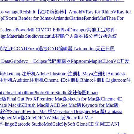
os vantage
Redshift【红移渲染器】
Arnold
VRay for Rhino
VRay for
Up
FStorm Render for 3dmax
Artlantis
Clarisse
RenderMan
Thea For
Cadence
PowerMill
CIMCO Edit
Pix4Dmapper
其他工业软件
ign
Materials Studio
vericut
诚智鹏个人版在线公差分析系统
d
鸿业
PCCAD
Fuzor
迅捷CAD编辑器
Twinmotion
天正日照
+
DataGrip
devc++
Eclipse
代码编辑器
Phpstorm
Maple
CLion
VC开发
Sketchup注册机
Adobe Illustrator注册机
Maya注册机
Autodesk
cts注册机
Audition注册机
Cinema 4D注册机
Rhino注册机
Lightroom注
pixelmash
pixillion
PhotoFiltre Studio
泼辣修图Ploarr
Mac版
Final Cut Pro X
Premiere Mac版
sketch for Mac版
Cinema 4D
mate Mac版
ZBrush Mac版
ACDSee Mac版
Keynote for Mac版
他软件
Screenflow for Mac版
Marvelous Designer Mac版
Camtasia
esigner Mac版
CorelDRAW Mac版
Ploarr for Mac
件
lingo
Barcode Studio
MedCalc
SlySoft CloneCD
立创EDA
NI