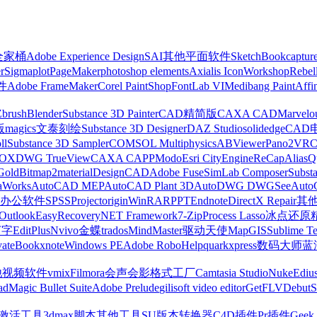
z全家桶
Adobe Experience Design
SAI
其他平面软件
SketchBook
captur
r
Sigmaplot
PageMaker
photoshop elements
Axialis IconWorkshop
Rebel
件
Adobe FrameMaker
Corel PaintShop
FontLab VI
Medibang Paint
Affi
Zbrush
Blender
Substance 3D Painter
CAD精简版
CAXA CAD
Marvelo
版
magics
文泰刻绘
Substance 3D Designer
DAZ Studio
solidedge
CAD
ll
Substance 3D Sampler
COMSOL Multiphysics
ABViewer
Pano2VR
OX
DWG TrueView
CAXA CAPP
Modo
Esri CityEngine
ReCap
Alias
Q
Gold
Bitmap2material
DesignCAD
Adobe Fuse
SimLab Composer
Subst
raWorks
AutoCAD MEP
AutoCAD Plant 3D
AutoDWG DWGSee
Auto
办公软件
SPSS
Project
origin
WinRAR
PPT
Endnote
DirectX Repair
其
Outlook
EasyRecovery
NET Framework
7-Zip
Process Lasso
冰点还原
打字
EditPlus
Nvivo
金蝶
trados
MindMaster
驱动天使
MapGIS
Sublime Te
ate
Bookxnote
Windows PE
Adobe RoboHelp
quarkxpress
数码大师
蓝
他视频软件
vmix
Filmora
会声会影
格式工厂
Camtasia Studio
Nuke
Ediu
ad
Magic Bullet Suite
Adobe Prelude
gilisoft video editor
GetFLV
Debut
S
ws激活工具
3dmax脚本
其他工具
SU版本转换器
C4D插件
Pr插件
Geek 