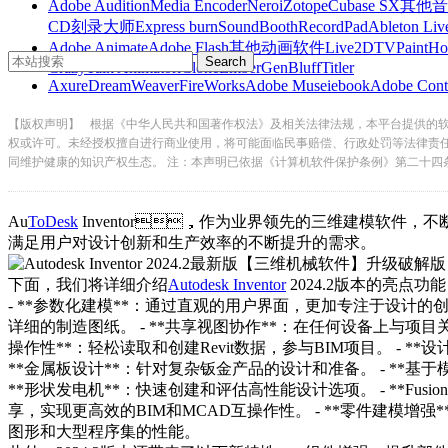
Adobe Audition
Media Encoder
Nero
iZotope
Cubase SX
其他音
CD刻录大师
Express burn
SoundBooth
RecordPad
Ableton Liv
Adobe Animate
Adobe Flash
其他动画软件
Live2D
TVPaint
Ho
CrazyTalk Animator
iClone
EmberGen
BluffTitler
Axure
DreamWeaver
FireWorks
Adobe Muse
iebook
Adobe Cont
【版权声明】
根据《中华人民共和国著作权法》及相关法律法规，本平台提供的
权或许可。未经授权擅自进行商业使用，将可能面临民事赔偿、行政处罚等法律责
同维护健康的知识产权生态。 注：本声明已依据《计算机软件保护条例》第二十四
Au
ToDesk
Inventor，作为业界领先的三维建模软件，不断地通
满足用户对设计创新和生产效率的不断提升的需求。
下面，我们将详细介绍
Autodesk Inventor
2024.2版本的亮点功能
- **参数化建模**：通过直观的用户界面，更加专注于设计的创造和编辑
详细的制造图纸。 - **共享视图协作**：在任何设备上与项目关键
操作性**：轻松读取和创建Revit数据，参与BIM项目
**金属板设计**：针对复杂钣金产品的设计和准备。 - **基于模型
**形状发电机**：快速创建和评估高性能设计选项。 - **Fusion 36
享，实现更高效的BIM和MCAD互操作性。 - **零件建模增
图形和大型程序集的性能。