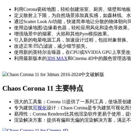
利用Corona瓷砖地图，轻松创建浴室、厨房、墙壁和地板的
定义散射上下限，为自然场景添加真实感，如森林线、水线
通过Scatter Look At功能，快速简单地让分散的物体朝向同一方
使用边缘地图/边缘着色器，轻松应用风化和染色等效果
增强场景中的烟雾、火焰和其他Pyro模拟效果。
引入新的电晕电源工具，加速设计过程，包括对象替换
改进正常/凹凸滤波，减少细节损失。
使用新的英特尔去噪器，在CPU或NVIDIA GPU上享受改
利用最新版本的
3DS MAX
和Cinema 4D中的颜色管理选项
Chaos Corona 11 主要特点
强大的工具集：Corona 11提供了一系列工具，使场景
专为建筑
可视化
设计：Chaos Corona是专为建筑可
易用性：Corona Renderer比其他渲染软件更易于使用，
渲染解决方案：提供有偏和无偏的渲染解决方案，满足不同