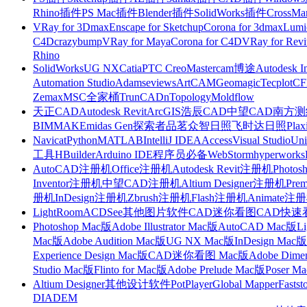
Rhino插件
PS Mac插件
Blender插件
SolidWorks插件
CrossMa
VRay for 3Dmax
Enscape for Sketchup
Corona for 3dmax
Lumi
C4D
crazybump
VRay for Maya
Corona for C4D
VRay for Revi
Rhino
SolidWorks
UG NX
Catia
PTC Creo
Mastercam
博途
Autodesk I
Automation Studio
Adams
eviews
ArtCAM
Geomagic
Tecplot
C
Zemax
MSC全家桶
TrunCAD
nTopology
Moldflow
天正CAD
Autodesk Revit
ArcGIS
浩辰CAD
中望CAD
南方测绘
BIMMAKE
midas Gen
探索者
品茗
众智日照
飞时达日照
Plax
Navicat
Python
MATLAB
IntelliJ IDEA
Access
Visual Studio
Uni
工具
HBuilder
Arduino IDE
程序员必备
WebStorm
hyperworks
AutoCAD注册机
Office注册机
Autodesk Revit注册机
Photo
Inventor注册机
中望CAD注册机
Altium Designer注册机
Pre
册机
InDesign注册机
Zbrush注册机
Flash注册机
Animate注
LightRoom
ACDSee
其他图片软件
CAD迷你看图
CAD快速
Photoshop Mac版
Adobe Illustrator Mac版
AutoCAD Mac版
L
Mac版
Adobe Audition Mac版
UG NX Mac版
InDesign Mac版
Experience Design Mac版
CAD迷你看图 Mac版
Adobe Dime
Studio Mac版
Flinto for Mac版
Adobe Prelude Mac版
Poser M
Altium Designer
其他设计软件
PotPlayer
Global Mapper
Fastst
DIADEM