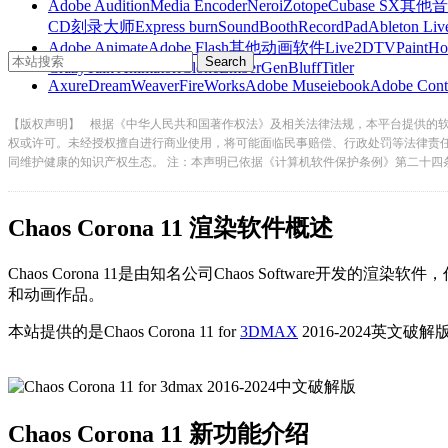
Adobe Audition
Media Encoder
Nero
iZotope
Cubase SX
其他音
CD刻录大师
Express burn
SoundBooth
RecordPad
Ableton Liv
Adobe Animate
Adobe Flash
其他动画软件
Live2D
TVPaint
Ho
CrazyTalk Animator
iClone
EmberGen
BluffTitler
Axure
DreamWeaver
FireWorks
Adobe Muse
iebook
Adobe Cont
【版权声明】
根据《中华人民共和国著作权法》及相关法律法规，本平台提供的
权或许可。未经授权擅自进行商业使用，将可能面临民事赔偿、行政处罚等法律责
同维护健康的知识产权生态。 注：本声明已依据《计算机软件保护条例》第二十四
Chaos Corona 11 渲染软件概述
Chaos Corona 11是由知名公司Chaos Software开发的渲染软件
和动画作品。
本站提供的是Chaos Corona 11 for
3DMAX
2016-2024英文破解
Chaos Corona 11 新功能介绍