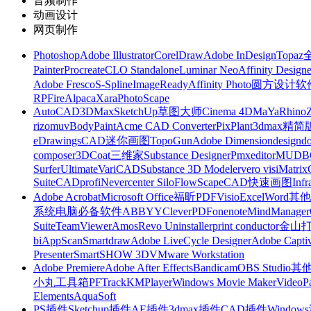
音频制作
动画设计
网页制作
Photoshop
Adobe Illustrator
CorelDraw
Adobe InDesign
Topa
Painter
Procreate
CLO Standalone
Luminar Neo
Affinity Designe
Adobe Fresco
S-Spline
ImageReady
Affinity Photo
圆方设计软
RP
FireAlpaca
Xara
PhotoScape
AutoCAD
3DMax
SketchUp草图大师
Cinema 4D
MaYa
Rhino
rizomuv
BodyPaint
Acme CAD Converter
PixPlant
3dmax精简
eDrawings
CAD迷你画图
TopoGun
Adobe Dimension
designdo
composer
3DCoat
三维家
Substance Designer
Pmxeditor
MUDB
Surfer
Ultimate
VariCAD
Substance 3D Modeler
vero visi
Matrix
Suite
CADprofi
Nevercenter Silo
FlowScape
CAD快速画图
Inf
Adobe Acrobat
Microsoft Office
福昕PDF
Visio
Excel
Word
其他
系统
电脑必备软件
ABBYY
CleverPDF
onenote
MindManager
Suite
TeamViewer
Amos
Revo Uninstaller
print conductor
金山
bi
AppScan
Smartdraw
Adobe LiveCycle Designer
Adobe Captiv
Presenter
SmartSHOW 3D
VMware Workstation
Adobe Premiere
Adobe After Effects
Bandicam
OBS Studio
其
小丸工具箱
PFTrack
KMPlayer
Windows Movie Maker
VideoP
Elements
AquaSoft
PS插件
Sketchup插件
AE插件
3dmax插件
CAD插件
Windo