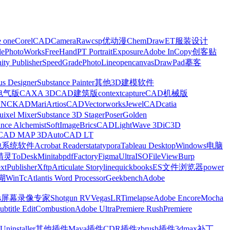
e one
CorelCAD
CameraRaw
csp优动漫
ChemDraw
ET服装设计
le
PhotoWorks
FreeHand
PT Portrait
Exposure
Adobe InCopy
创客贴
nity Publisher
SpeedGrade
PhotoLine
opencanvas
DrawPad
摹客
us Designer
Substance Painter
其他3D建模软件
电气版
CAXA 3D
CAD建筑版
contextcapture
CAD机械版
CNCKAD
Mari
ArtiosCAD
Vectorworks
JewelCAD
catia
uixel Mixer
Substance 3D Stager
Poser
Golden
ance Alchemist
SoftImage
BricsCAD
LightWave 3D
iC3D
CAD MAP 3D
AutoCAD LT
他系统软件
Acrobat Reader
stata
typora
Tableau Desktop
Windows电脑
精灵
ToDesk
Minitab
pdfFactory
Figma
UltraISO
FileView
Burp
xt
Publisher
Xftp
Articulate Storyline
quickbooks
ES文件浏览器
power
湖
WinTc
Atlantis Word Processor
Geekbench
Adobe
s
屏幕录像专家
Shotgun RV
Vegas
LRTimelapse
Adobe Encore
Mocha
ubtitle Edit
Combustion
Adobe Ultra
Premiere Rush
Premiere
Uninstaller
其他插件
Maya插件
CDR插件
zbrush插件
3dmax补丁