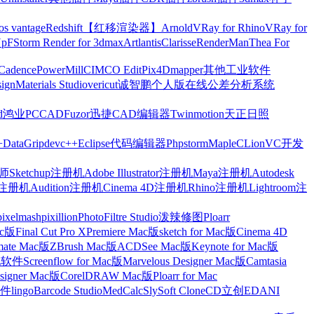
os vantage
Redshift【红移渲染器】
Arnold
VRay for Rhino
VRay for
Up
FStorm Render for 3dmax
Artlantis
Clarisse
RenderMan
Thea For
Cadence
PowerMill
CIMCO Edit
Pix4Dmapper
其他工业软件
ign
Materials Studio
vericut
诚智鹏个人版在线公差分析系统
d
鸿业
PCCAD
Fuzor
迅捷CAD编辑器
Twinmotion
天正日照
+
DataGrip
devc++
Eclipse
代码编辑器
Phpstorm
Maple
CLion
VC开发
Sketchup注册机
Adobe Illustrator注册机
Maya注册机
Autodesk
cts注册机
Audition注册机
Cinema 4D注册机
Rhino注册机
Lightroom注
pixelmash
pixillion
PhotoFiltre Studio
泼辣修图Ploarr
Mac版
Final Cut Pro X
Premiere Mac版
sketch for Mac版
Cinema 4D
mate Mac版
ZBrush Mac版
ACDSee Mac版
Keynote for Mac版
他软件
Screenflow for Mac版
Marvelous Designer Mac版
Camtasia
esigner Mac版
CorelDRAW Mac版
Ploarr for Mac
件
lingo
Barcode Studio
MedCalc
SlySoft CloneCD
立创EDA
NI