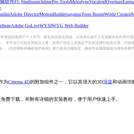
频软件
FL Studio
quicktime
Pro Tools
Melodyne
Vocaloid
Overture
Earma
e
udini
Adobe Director
MotionBuilder
sayatoo
Toon Boom
World Creator
ribute
Adobe GoLive
WYSIWYG Web Builder
软件资源仅限用于个人学习、研究等非商业用途。任何单位或个人若需将本软件用于商
任。 本平台已尽到合理提示义务，若用户违反上述规定产生的法律纠纷及后果，均由
条、《信息网络传播权保护条例》第六条等法规制定，确保符合我国版权法律体系要
，作为
Cinema 4D
的附加组件之一，它以其强大的3D
渲染
和动画功能
版免费下载，并附有详细的安装教程，便于用户快速上手。