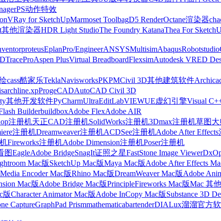
nager
PS动作特效
on
VRay for SketchUp
Marmoset Toolbag
D5 Render
Octane渲染器
cha
t
其他渲染器
HDR Light Studio
The Foundry Katana
Thea For Sketch
nventor
proteus
Eplan
Pro/Engineer
ANSYS
Multisim
Abaqus
Robotstudio
FD
TracePro
Aspen Plus
Virtual Breadboard
Flexsim
Autodesk VRED Des
cass
酷家乐
Tekla
Navisworks
PKPM
Civil 3D
其他建筑软件
Archica
is
archline.xp
ProgeCAD
AutoCAD Civil 3D
ty
其他开发软件
PyCharm
UltraEdit
LabVIEW
UE虚幻引擎
Visual C+
Flash Builder
buildbox
Adobe Flex
Adobe AIR
shop注册机
天正CAD注册机
SolidWorks注册机
3Dmax注册机
草图大师
miere注册机
Dreamweaver注册机
ACDSee注册机
Adobe After Effe
册机
Fireworks注册机
Adobe Dimension注册机
Poser注册机
看图
Eagle
Adobe Bridge
SnagIt
证照之星
FastStone Image Viewer
DxO
ightroom Mac版
SketchUp Mac版
Maya Mac版
Adobe After Effects 
Media Encoder Mac版
Rhino Mac版
DreamWeaver Mac版
Adobe Ani
nsion Mac版
Adobe Bridge Mac版
Principle
Fireworks Mac版
Mac 其
ac版
Character Animator Mac版
Adobe InCopy Mac版
Substance 3D D
one Capture
GraphPad Prism
mathematica
bartender
DIALux
溜溜官方软