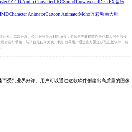
ster
EZ CD Audio Converter
LRC
SoundTap
wavepad
DeskFX
音乐
MMD
Character Animator
Cartoon Animator
Moho
万彩动画大师
业运营、二次开发、公共服务等营利性场景，必须事先取得软件著作权人的合法授
使用者自行承担，与平台无任何关联。我们倡导用户通过官方渠道获取正版软件，共
求。
而受到业界好评。用户可以通过这款软件创建出高质量的图像