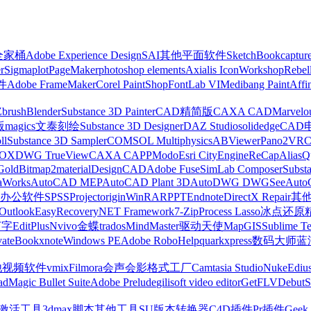
z全家桶
Adobe Experience Design
SAI
其他平面软件
SketchBook
captur
r
Sigmaplot
PageMaker
photoshop elements
Axialis IconWorkshop
Rebel
件
Adobe FrameMaker
Corel PaintShop
FontLab VI
Medibang Paint
Affi
Zbrush
Blender
Substance 3D Painter
CAD精简版
CAXA CAD
Marvelo
版
magics
文泰刻绘
Substance 3D Designer
DAZ Studio
solidedge
CAD
ll
Substance 3D Sampler
COMSOL Multiphysics
ABViewer
Pano2VR
OX
DWG TrueView
CAXA CAPP
Modo
Esri CityEngine
ReCap
Alias
Q
Gold
Bitmap2material
DesignCAD
Adobe Fuse
SimLab Composer
Subst
raWorks
AutoCAD MEP
AutoCAD Plant 3D
AutoDWG DWGSee
Auto
办公软件
SPSS
Project
origin
WinRAR
PPT
Endnote
DirectX Repair
其
Outlook
EasyRecovery
NET Framework
7-Zip
Process Lasso
冰点还原
打字
EditPlus
Nvivo
金蝶
trados
MindMaster
驱动天使
MapGIS
Sublime Te
ate
Bookxnote
Windows PE
Adobe RoboHelp
quarkxpress
数码大师
蓝
他视频软件
vmix
Filmora
会声会影
格式工厂
Camtasia Studio
Nuke
Ediu
ad
Magic Bullet Suite
Adobe Prelude
gilisoft video editor
GetFLV
Debut
S
ws激活工具
3dmax脚本
其他工具
SU版本转换器
C4D插件
Pr插件
Geek 