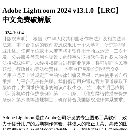
Adobe Lightroom 2024 v13.1.0【LRC】
中文免费破解版
2024-10-04
【版权声明】
根据《中华人民共和国著作权法》及相关法律
法规，本平台提供的软件资源仅限用于个人学习、研究等非商
业用途。任何单位或个人若需将本软件用于商业运营、二次开
发、公共服务等营利性场景，必须事先取得软件著作权人的合
法授权或许可。未经授权擅自进行商业使用，将可能面临民事
赔偿、行政处罚等法律责任。 本平台已尽到合理提示义务，
若用户违反上述规定产生的法律纠纷及后果，均由使用者自行
承担，与平台无任何关联。我们倡导用户通过官方渠道获取正
版软件，共同维护健康的知识产权生态。 注：本声明已依据
《计算机软件保护条例》第二十四条、《信息网络传播权保护
条例》第六条等法规制定，确保符合我国版权法律体系要求。
Adobe Lightroom是由Adobe公司研发的专业图形工具软件，致
力于提升用户的后期制作体验。其强大的校正工具、高效的图
片管理能力以及灵活的打印选项，大大加快了图片后期处理的