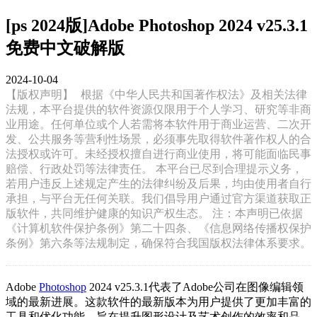
[ps 2024版]Adobe Photoshop 2024 v25.3.1
免费中文破解版
2024-10-04
【版权声明】
根据《中华人民共和国著作权法》及相关法律
法规，本平台提供的软件资源仅限用于个人学习、研究等非商
业用途。任何单位或个人若需将本软件用于商业运营、二次开
发、公共服务等营利性场景，必须事先取得软件著作权人的合
法授权或许可。未经授权擅自进行商业使用，将可能面临民事
赔偿、行政处罚等法律责任。 本平台已尽到合理提示义务，
若用户违反上述规定产生的法律纠纷及后果，均由使用者自行
承担，与平台无任何关联。我们倡导用户通过官方渠道获取正
版软件，共同维护健康的知识产权生态。 注：本声明已依据
《计算机软件保护条例》第二十四条、《信息网络传播权保护
条例》第六条等法规制定，确保符合我国版权法律体系要求。
Adobe
Photoshop
2024 v25.3.1代表了Adobe公司在图像编辑领
域的最新进展。这款软件的最新版本为用户提供了更加丰富的
工具和优化功能，旨在提升图形设计及艺术创作的效率和品