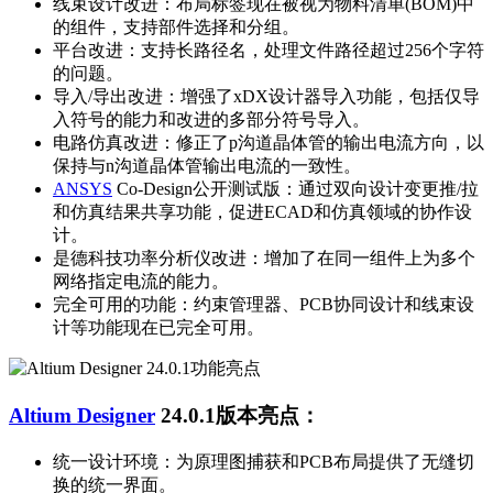
线束设计改进：布局标签现在被视为物料清单(BOM)中
的组件，支持部件选择和分组。
平台改进：支持长路径名，处理文件路径超过256个字符
的问题。
导入/导出改进：增强了xDX设计器导入功能，包括仅导
入符号的能力和改进的多部分符号导入。
电路仿真改进：修正了p沟道晶体管的输出电流方向，以
保持与n沟道晶体管输出电流的一致性。
ANSYS
Co-Design公开测试版：通过双向设计变更推/拉
和仿真结果共享功能，促进ECAD和仿真领域的协作设
计。
是德科技功率分析仪改进：增加了在同一组件上为多个
网络指定电流的能力。
完全可用的功能：约束管理器、PCB协同设计和线束设
计等功能现在已完全可用。
Altium Designer
24.0.1版本亮点：
统一设计环境：为原理图捕获和PCB布局提供了无缝切
换的统一界面。