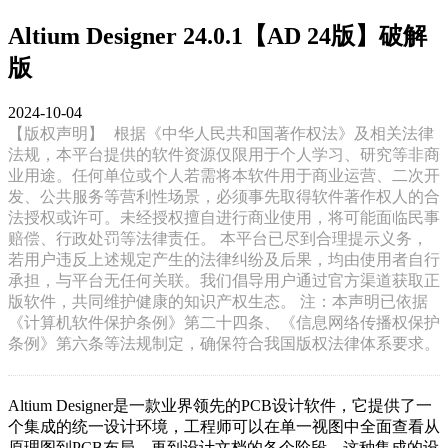
Altium Designer 24.0.1【AD 24版】破解
版
2024-10-04
【版权声明】
根据《中华人民共和国著作权法》及相关法律
法规，本平台提供的软件资源仅限用于个人学习、研究等非商
业用途。任何单位或个人若需将本软件用于商业运营、二次开
发、公共服务等营利性场景，必须事先取得软件著作权人的合
法授权或许可。未经授权擅自进行商业使用，将可能面临民事
赔偿、行政处罚等法律责任。 本平台已尽到合理提示义务，
若用户违反上述规定产生的法律纠纷及后果，均由使用者自行
承担，与平台无任何关联。我们倡导用户通过官方渠道获取正
版软件，共同维护健康的知识产权生态。 注：本声明已依据
《计算机软件保护条例》第二十四条、《信息网络传播权保护
条例》第六条等法规制定，确保符合我国版权法律体系要求。
Altium Designer是一款业界领先的PCB设计软件，它提供了一
个集成的统一设计环境，工程师可以在单一视图中全面查看从
原理图到PCB布局，再到设计文档的各个阶段。这种集成的设