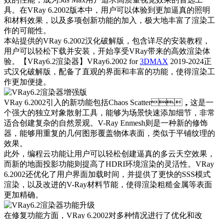
具。在VRay 6.2002版本中，用户可以体验到更加逼真的照明
和材料效果，以及多项创新功能的加入，极大地丰富了渲染工
作的可能性。
本站提供的VRay 6.2002汉化破解版，包含详尽的安装教程，
用户可以轻松下载并安装，开始享受VRay带来的高效渲染体
验。【VRay6.2渲染器】VRay6.2002 for
3DMAX
2019-2024正
式汉化破解版，配备了直观的界面和丰富的功能，使得渲染工
作更加便捷。
VRay 6.2002引入的新功能包括Chaos Scatter，这是一
个强大的独立对象散射工具，能够为场景快速添加细节，非常
适合创建复杂的自然景观。V-Ray Enmesh则是一种新的修饰
器，能够用重复的几何图形覆盖物体表面，类似于平铺纹理的
效果。
此外，编程云功能让用户可以轻松创建逼真的多云天空效果，
而新的地面投影功能则提高了HDRI环境渲染的灵活性。VRay
6.2002还优化了用户界面加载时间，并提供了更快的SSS模式
渲染，以及改进的V-Ray材料节能，使得渲染粗糙金属等表面
更加精确。
在修复功能方面，VRay 6.2002对多种情况进行了优化和改