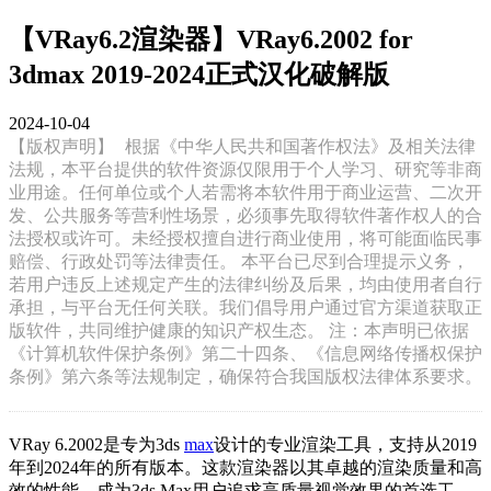
【VRay6.2渲染器】VRay6.2002 for
3dmax 2019-2024正式汉化破解版
2024-10-04
【版权声明】
根据《中华人民共和国著作权法》及相关法律
法规，本平台提供的软件资源仅限用于个人学习、研究等非商
业用途。任何单位或个人若需将本软件用于商业运营、二次开
发、公共服务等营利性场景，必须事先取得软件著作权人的合
法授权或许可。未经授权擅自进行商业使用，将可能面临民事
赔偿、行政处罚等法律责任。 本平台已尽到合理提示义务，
若用户违反上述规定产生的法律纠纷及后果，均由使用者自行
承担，与平台无任何关联。我们倡导用户通过官方渠道获取正
版软件，共同维护健康的知识产权生态。 注：本声明已依据
《计算机软件保护条例》第二十四条、《信息网络传播权保护
条例》第六条等法规制定，确保符合我国版权法律体系要求。
VRay 6.2002是专为3ds
max
设计的专业渲染工具，支持从2019
年到2024年的所有版本。这款渲染器以其卓越的渲染质量和高
效的性能，成为3ds Max用户追求高质量视觉效果的首选工