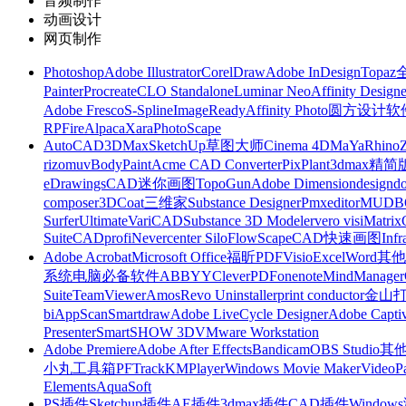
音频制作
动画设计
网页制作
Photoshop
Adobe Illustrator
CorelDraw
Adobe InDesign
Topa
Painter
Procreate
CLO Standalone
Luminar Neo
Affinity Designe
Adobe Fresco
S-Spline
ImageReady
Affinity Photo
圆方设计软
RP
FireAlpaca
Xara
PhotoScape
AutoCAD
3DMax
SketchUp草图大师
Cinema 4D
MaYa
Rhino
rizomuv
BodyPaint
Acme CAD Converter
PixPlant
3dmax精简
eDrawings
CAD迷你画图
TopoGun
Adobe Dimension
designdo
composer
3DCoat
三维家
Substance Designer
Pmxeditor
MUDB
Surfer
Ultimate
VariCAD
Substance 3D Modeler
vero visi
Matrix
Suite
CADprofi
Nevercenter Silo
FlowScape
CAD快速画图
Inf
Adobe Acrobat
Microsoft Office
福昕PDF
Visio
Excel
Word
其他
系统
电脑必备软件
ABBYY
CleverPDF
onenote
MindManager
Suite
TeamViewer
Amos
Revo Uninstaller
print conductor
金山
bi
AppScan
Smartdraw
Adobe LiveCycle Designer
Adobe Captiv
Presenter
SmartSHOW 3D
VMware Workstation
Adobe Premiere
Adobe After Effects
Bandicam
OBS Studio
其
小丸工具箱
PFTrack
KMPlayer
Windows Movie Maker
VideoP
Elements
AquaSoft
PS插件
Sketchup插件
AE插件
3dmax插件
CAD插件
Windo