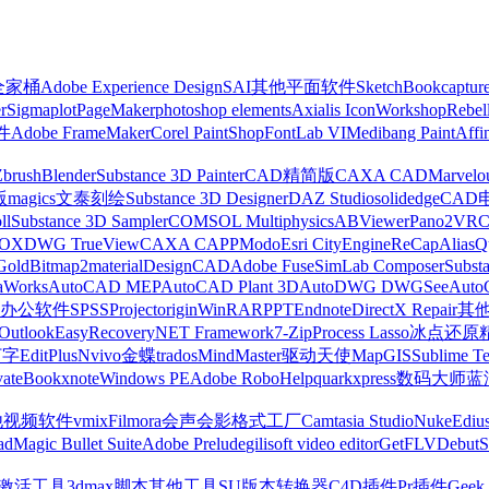
z全家桶
Adobe Experience Design
SAI
其他平面软件
SketchBook
captur
r
Sigmaplot
PageMaker
photoshop elements
Axialis IconWorkshop
Rebel
件
Adobe FrameMaker
Corel PaintShop
FontLab VI
Medibang Paint
Affi
Zbrush
Blender
Substance 3D Painter
CAD精简版
CAXA CAD
Marvelo
版
magics
文泰刻绘
Substance 3D Designer
DAZ Studio
solidedge
CAD
ll
Substance 3D Sampler
COMSOL Multiphysics
ABViewer
Pano2VR
OX
DWG TrueView
CAXA CAPP
Modo
Esri CityEngine
ReCap
Alias
Q
Gold
Bitmap2material
DesignCAD
Adobe Fuse
SimLab Composer
Subst
raWorks
AutoCAD MEP
AutoCAD Plant 3D
AutoDWG DWGSee
Auto
办公软件
SPSS
Project
origin
WinRAR
PPT
Endnote
DirectX Repair
其
Outlook
EasyRecovery
NET Framework
7-Zip
Process Lasso
冰点还原
打字
EditPlus
Nvivo
金蝶
trados
MindMaster
驱动天使
MapGIS
Sublime Te
ate
Bookxnote
Windows PE
Adobe RoboHelp
quarkxpress
数码大师
蓝
他视频软件
vmix
Filmora
会声会影
格式工厂
Camtasia Studio
Nuke
Ediu
ad
Magic Bullet Suite
Adobe Prelude
gilisoft video editor
GetFLV
Debut
S
ws激活工具
3dmax脚本
其他工具
SU版本转换器
C4D插件
Pr插件
Geek 