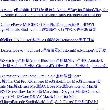
os vantage
Redshift【红移渲染器】
Arnold
VRay for Rhino
VRay for
Up
FStorm Render for 3dmax
Artlantis
Clarisse
RenderMan
Thea For
Cadence
PowerMill
CIMCO Edit
Pix4Dmapper
其他工业软件
ign
Materials Studio
vericut
诚智鹏个人版在线公差分析系统
d
鸿业
PCCAD
Fuzor
迅捷CAD编辑器
Twinmotion
天正日照
+
DataGrip
devc++
Eclipse
代码编辑器
Phpstorm
Maple
CLion
VC开发
Sketchup注册机
Adobe Illustrator注册机
Maya注册机
Autodesk
cts注册机
Audition注册机
Cinema 4D注册机
Rhino注册机
Lightroom注
pixelmash
pixillion
PhotoFiltre Studio
泼辣修图Ploarr
Mac版
Final Cut Pro X
Premiere Mac版
sketch for Mac版
Cinema 4D
mate Mac版
ZBrush Mac版
ACDSee Mac版
Keynote for Mac版
他软件
Screenflow for Mac版
Marvelous Designer Mac版
Camtasia
esigner Mac版
CorelDRAW Mac版
Ploarr for Mac
件
lingo
Barcode Studio
MedCalc
SlySoft CloneCD
立创EDA
NI