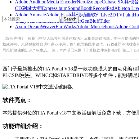
Adobe Audition
Media Encoder
Nero
iZotope
Cubase SX
其他音
CD刻录大师
Express burn
SoundBooth
RecordPad
Ableton Liv
Adobe Animate
Adobe Flash
其他动画软件
Live2D
TVPaint
Ho
CrazyTalk Animator
iClone
EmberGen
BluffTitler
Axure
DreamWeaver
FireWorks
Adobe Muse
iebook
Adobe Cont
【版权声明】
根据《中华人民共和国著作权法》及相关法律法规，本平台提供的
权或许可。未经授权擅自进行商业使用，将可能面临民事赔偿、行政处罚等法律责
同维护健康的知识产权生态。 注：本声明已依据《计算机软件保护条例》第二十四
西门子最新推出的TIA Portal V18是一款功能强大的自动化编程软
PLCSIM、WINCC和STARTDRIVE等多个组件，能
软件亮点：
本站提供64位的TIA Portal v18中文激活破解版免费下载，方便用
功能详细介绍：