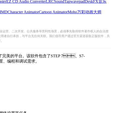
ster
EZ CD Audio Converter
LRC
SoundTap
wavepad
DeskFX
音乐
MMD
Character Animator
Cartoon Animator
Moho
万彩动画大师
业运营、二次开发、公共服务等营利性场景，必须事先取得软件著作权人的合法授
使用者自行承担，与平台无任何关联。我们倡导用户通过官方渠道获取正版软件，共
求。
的平台。该软件包含了STEP 7、S7-
、编程和调试需求。