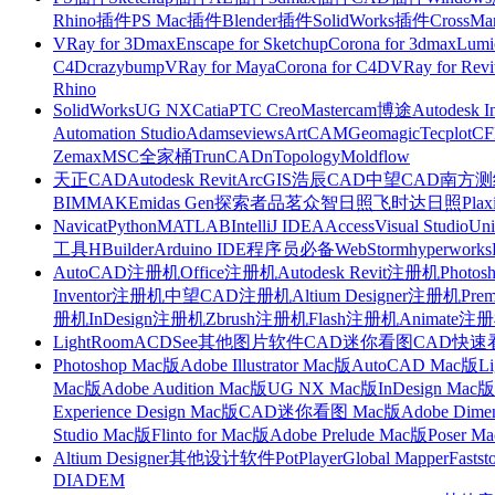
Rhino插件
PS Mac插件
Blender插件
SolidWorks插件
CrossMa
VRay for 3Dmax
Enscape for Sketchup
Corona for 3dmax
Lumi
C4D
crazybump
VRay for Maya
Corona for C4D
VRay for Revi
Rhino
SolidWorks
UG NX
Catia
PTC Creo
Mastercam
博途
Autodesk I
Automation Studio
Adams
eviews
ArtCAM
Geomagic
Tecplot
C
Zemax
MSC全家桶
TrunCAD
nTopology
Moldflow
天正CAD
Autodesk Revit
ArcGIS
浩辰CAD
中望CAD
南方测绘
BIMMAKE
midas Gen
探索者
品茗
众智日照
飞时达日照
Plax
Navicat
Python
MATLAB
IntelliJ IDEA
Access
Visual Studio
Uni
工具
HBuilder
Arduino IDE
程序员必备
WebStorm
hyperworks
AutoCAD注册机
Office注册机
Autodesk Revit注册机
Photo
Inventor注册机
中望CAD注册机
Altium Designer注册机
Pre
册机
InDesign注册机
Zbrush注册机
Flash注册机
Animate注
LightRoom
ACDSee
其他图片软件
CAD迷你看图
CAD快速
Photoshop Mac版
Adobe Illustrator Mac版
AutoCAD Mac版
L
Mac版
Adobe Audition Mac版
UG NX Mac版
InDesign Mac版
Experience Design Mac版
CAD迷你看图 Mac版
Adobe Dime
Studio Mac版
Flinto for Mac版
Adobe Prelude Mac版
Poser M
Altium Designer
其他设计软件
PotPlayer
Global Mapper
Fastst
DIADEM