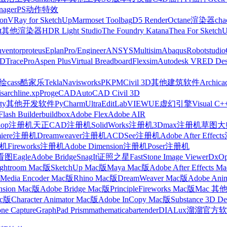
nager
PS动作特效
on
VRay for SketchUp
Marmoset Toolbag
D5 Render
Octane渲染器
cha
t
其他渲染器
HDR Light Studio
The Foundry Katana
Thea For Sketch
nventor
proteus
Eplan
Pro/Engineer
ANSYS
Multisim
Abaqus
Robotstudio
FD
TracePro
Aspen Plus
Virtual Breadboard
Flexsim
Autodesk VRED Des
cass
酷家乐
Tekla
Navisworks
PKPM
Civil 3D
其他建筑软件
Archica
is
archline.xp
ProgeCAD
AutoCAD Civil 3D
ty
其他开发软件
PyCharm
UltraEdit
LabVIEW
UE虚幻引擎
Visual C+
Flash Builder
buildbox
Adobe Flex
Adobe AIR
shop注册机
天正CAD注册机
SolidWorks注册机
3Dmax注册机
草图大师
miere注册机
Dreamweaver注册机
ACDSee注册机
Adobe After Effe
册机
Fireworks注册机
Adobe Dimension注册机
Poser注册机
看图
Eagle
Adobe Bridge
SnagIt
证照之星
FastStone Image Viewer
DxO
ightroom Mac版
SketchUp Mac版
Maya Mac版
Adobe After Effects 
Media Encoder Mac版
Rhino Mac版
DreamWeaver Mac版
Adobe Ani
nsion Mac版
Adobe Bridge Mac版
Principle
Fireworks Mac版
Mac 其
ac版
Character Animator Mac版
Adobe InCopy Mac版
Substance 3D D
one Capture
GraphPad Prism
mathematica
bartender
DIALux
溜溜官方软