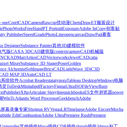
e one
CorelCAD
CameraRaw
csp优动漫
ChemDraw
ET服装设计
le
PhotoWorks
FreeHand
PT Portrait
Exposure
Adobe InCopy
创客贴
nity Publisher
SpeedGrade
PhotoLine
opencanvas
DrawPad
摹客
us Designer
Substance Painter
其他3D建模软件
电气版
CAXA 3D
CAD建筑版
contextcapture
CAD机械版
CNCKAD
Mari
ArtiosCAD
Vectorworks
JewelCAD
catia
uixel Mixer
Substance 3D Stager
Poser
Golden
ance Alchemist
SoftImage
BricsCAD
LightWave 3D
iC3D
CAD MAP 3D
AutoCAD LT
他系统软件
Acrobat Reader
stata
typora
Tableau Desktop
Windows电脑
精灵
ToDesk
Minitab
pdfFactory
Figma
UltraISO
FileView
Burp
xt
Publisher
Xftp
Articulate Storyline
quickbooks
ES文件浏览器
power
湖
WinTc
Atlantis Word Processor
Geekbench
Adobe
s
屏幕录像专家
Shotgun RV
Vegas
LRTimelapse
Adobe Encore
Mocha
ubtitle Edit
Combustion
Adobe Ultra
Premiere Rush
Premiere
Uninstaller
其他插件
Maya插件
CDR插件
zbrush插件
3dmax补丁