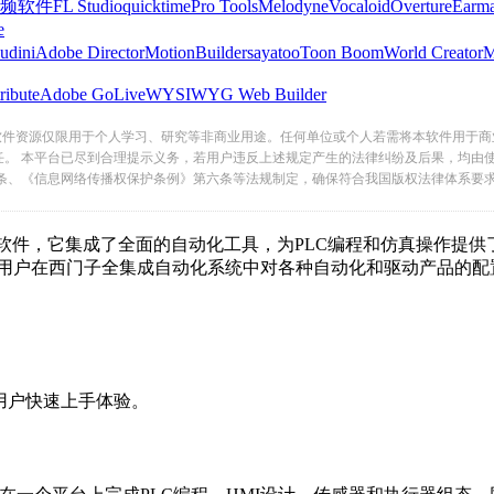
频软件
FL Studio
quicktime
Pro Tools
Melodyne
Vocaloid
Overture
Earma
e
udini
Adobe Director
MotionBuilder
sayatoo
Toon Boom
World Creator
ribute
Adobe GoLive
WYSIWYG Web Builder
软件资源仅限用于个人学习、研究等非商业用途。任何单位或个人若需将本软件用于商
任。 本平台已尽到合理提示义务，若用户违反上述规定产生的法律纠纷及后果，均由
条、《信息网络传播权保护条例》第六条等法规制定，确保符合我国版权法律体系要
件，它集成了全面的自动化工具，为PLC编程和仿真操作提供了完美
够满足用户在西门子全集成自动化系统中对各种自动化和驱动产品的配置
户快速上手体验。